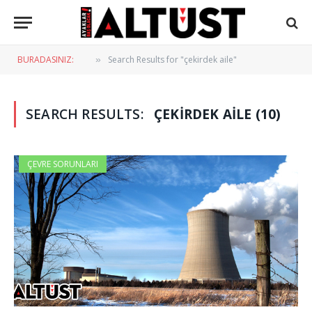
BURADASINIZ:
Search Results for "çekirdek aile"
»
SEARCH RESULTS:
ÇEKIRDEK AILE (10)
ÇEVRE SORUNLARI