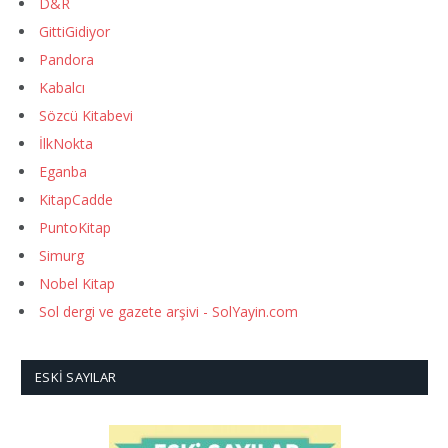
D&R
GittiGidiyor
Pandora
Kabalcı
Sözcü Kitabevi
İlkNokta
Eganba
KitapCadde
PuntoKitap
Simurg
Nobel Kitap
Sol dergi ve gazete arşivi - SolYayin.com
ESKI SAYILAR