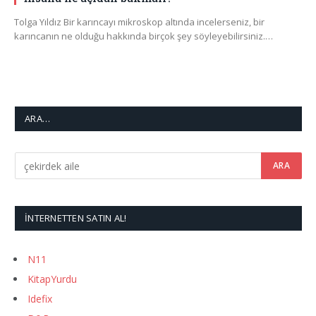
Tolga Yıldız Bir karıncayı mikroskop altında incelerseniz, bir
karıncanın ne olduğu hakkında birçok şey söyleyebilirsiniz.…
ARA…
İNTERNETTEN SATIN AL!
N11
KitapYurdu
Idefix