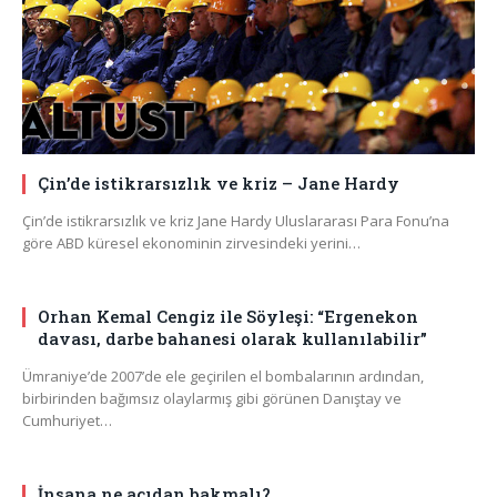
Çin’de istikrarsızlık ve kriz – Jane Hardy
Çin’de istikrarsızlık ve kriz Jane Hardy Uluslararası Para Fonu’na
göre ABD küresel ekonominin zirvesindeki yerini…
Orhan Kemal Cengiz ile Söyleşi: “Ergenekon
davası, darbe bahanesi olarak kullanılabilir”
Ümraniye’de 2007’de ele geçirilen el bombalarının ardından,
birbirinden bağımsız olaylarmış gibi görünen Danıştay ve
Cumhuriyet…
İnsana ne açıdan bakmalı?