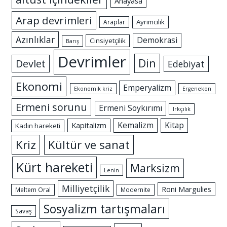
Anayasa
Arap devrimleri
Ayrımcılık
Araplar
Azınlıklar
Demokrasi
Cinsiyetçilik
Barış
Devrimler
Din
Devlet
Edebiyat
Ekonomi
Emperyalizm
Ekonomik kriz
Ergenekon
Ermeni sorunu
Ermeni Soykırımı
Irkçılık
Kemalizm
Kitap
Kapitalizm
Kadın hareketi
Kriz
Kültür ve sanat
Kürt hareketi
Marksizm
Lenin
Milliyetçilik
Roni Margulies
Meltem Oral
Modernite
Sosyalizm tartışmaları
Savaş