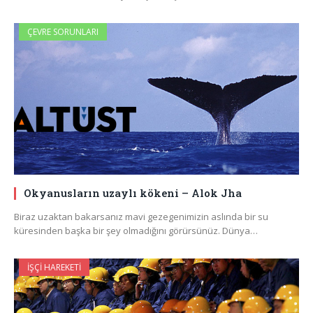
ÇEVRE SORUNLARI
Okyanusların uzaylı kökeni – Alok Jha
Biraz uzaktan bakarsanız mavi gezegenimizin aslında bir su
küresinden başka bir şey olmadığını görürsünüz. Dünya…
İŞÇI HAREKETI