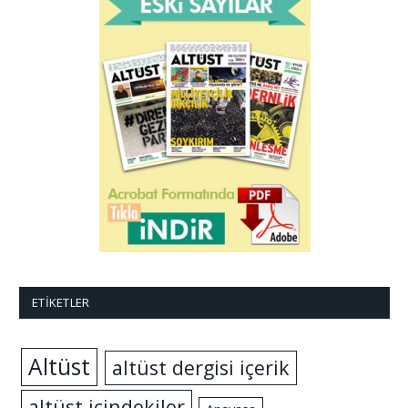
ETIKETLER
Altüst
altüst dergisi içerik
altüst içindekiler