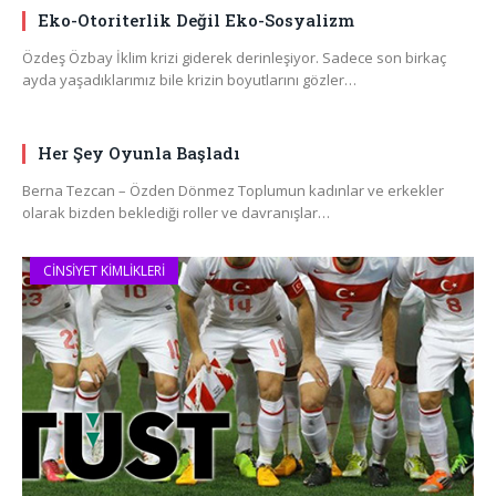
Eko-Otoriterlik Değil Eko-Sosyalizm
Özdeş Özbay İklim krizi giderek derinleşiyor. Sadece son birkaç
ayda yaşadıklarımız bile krizin boyutlarını gözler…
Her Şey Oyunla Başladı
Berna Tezcan – Özden Dönmez Toplumun kadınlar ve erkekler
olarak bizden beklediği roller ve davranışlar…
CINSIYET KIMLIKLERI