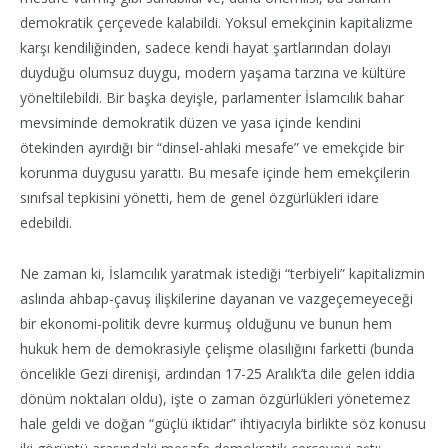
demokratik çerçevede kalabildi. Yoksul emekçinin kapitalizme
karşı kendiliğinden, sadece kendi hayat şartlarından dolayı
duyduğu olumsuz duygu, modern yaşama tarzına ve kültüre
yöneltilebildi. Bir başka deyişle, parlamenter İslamcılık bahar
mevsiminde demokratik düzen ve yasa içinde kendini
ötekinden ayırdığı bir “dinsel-ahlaki mesafe” ve emekçide bir
korunma duygusu yarattı. Bu mesafe içinde hem emekçilerin
sınıfsal tepkisini yönetti, hem de genel özgürlükleri idare
edebildi.
Ne zaman ki, İslamcılık yaratmak istediği “terbiyeli” kapitalizmin
aslında ahbap-çavuş ilişkilerine dayanan ve vazgeçemeyeceği
bir ekonomi-politik devre kurmuş olduğunu ve bunun hem
hukuk hem de demokrasiyle çelişme olasılığını farketti (bunda
öncelikle Gezi direnişi, ardından 17-25 Aralık’ta dile gelen iddia
dönüm noktaları oldu), işte o zaman özgürlükleri yönetemez
hale geldi ve doğan “güçlü iktidar” ihtiyacıyla birlikte söz konusu