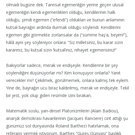
olmadı bugüne dek. Tanrısal egemenliğin yerine geçen ulusal
egemenliğin kendi egemenlikleri olduğu, kendilerinin halk
olduğu, şimdi egemen (“efendi”) oldukları ve bunun anlamının
kutsal bayrağın ardında durmak olduğu söylendi. Kendilerini
egemen gibi görmekte zorlansalar da (“sümme haş’a, beyim!”),
hâlâ aynı şey söyleniyor onlara: “Siz milletsiniz, bu karar
sizin
kararınız, bu kutsal
sizin
‘kutsal’ınız, nihayet egemensiniz!”
Bakıyorlar sadece, merak ve endişeyle. Kendilerine bir şey
söylendiğini düşünüyorlar mı? Kim konuşuyor onlarla? Yanıt
verecekler mi? Çekilmek, görülmemek, onlara kalmış tek eylem.
Yine de, bayrağın ucu biraz kaldırılmış, merak ve endişeyle. Tekil
bir jest, yok olup giden resimde izini bırakan.
Matematik soslu, yarı-dinsel Platonizmlerin (Alain Badiou),
anarşik demokrasi havarilerinin (Jacques Ranciere) cirit attığı şu
günümüz sol dünyasında Roland Barthes’ı hatırlamak, ona
referans vermek istiyorum. Barthes “Güreş Dünyası” başlıklı