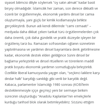
siyaset bilimcisi diliyle söylersek “oy satın almak” kadar basit
birşey olmadığıdır. İslamcılık her zaman, son derece dikkatli ve
özenli bir örgütlenmeyle, ekonomik yardımı dinsel bir camia
oluşturmayla, yani güçlü bir kimlik kodlamasıyla birlikte
gerçekleştirdi. Bunun adı kendi dillerinde “cami cemaati” –
medyada daha dikkat çeken tarikat türü örgütlenmelerden çok
daha önemli, çok daha gündelik ve pratik düzeyde işleyen bir
örgütleniş tarzı bu. Ramazan sofrasından oğlanın sünnetinin
yaptırılmasına ve yardımın dinsel bayramlara denk getirilmesine
kadar, ekonomik destek elden geldiğince Sünni dinsel bir
bağlama yerleştirildi ve dinsel ritüellerin ve törenlerin maddî
pratik boyutu ekonomik yardımın somutluğuyla birleştirildi.
Özellikle liberal kamuoyunda yaygın olan, “seçkinci laiklere karşı
dindar halk” karşıtlığı sanıldığı gibi verili bir karşıtlık değil.
Kabaca, parlamenter İslamcılığı 1980 sonrası (KOBİ’lerin
desteklenmesiyle içiçe geçmiş) yeni bir sermaye birikim
sürecinin oluşturduğu “Anadolu Kaplanları”nın emekçilerle
kurduğu tarihsel blok olarak betimleyebiliriz. Sözünü ettiğim