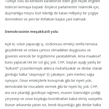
Türkiye solu da kendisini karakterize eden gizli ırkçılık engelini
tedricen kırmaya başladı. Böylece parlamenter İslamcılık için,
düşmanlığa meşru Kürt liderliği de katan milliyetçi bir çizgiye
dönmekten ve yeni bir ittifaktan başka çare kalmadı.
Demokrasinin meşakkatli yolu
Açık ki, solun yapacağı iş, sözkonusu emekçi sınıfla temasa
geçebilmek ve onlara çaresiz olmadıkları duygusunu ve
güvenini verecek bir örgütlenme yaratabilmek. Ama maalesef
bunu yapacak tek bir sol güç yok. CHP, baştan aşağı yanlış bir
“kültürel” çözümlemeyle aklınca muhafazakâr ve dindar olarak
gördüğü halka “ulaşmaya” (!) çabalıyor, yani merkez sağa
oynuyor. Onun emekçilerle konuşmak gibi bir niyeti yok,
demokratik bir mücadele vermek gibi bir niyeti hiç yok. CHP,
ara sıra çıkardığı gürültüye rağmen, esasen İslamcılığın çizdiği
çerçeveyi ve onun koyduğu koordinatları kabul etmiş vaziyette.
Bunun arkasında yatan ise, kendi düşündüğü gibi dindar halka