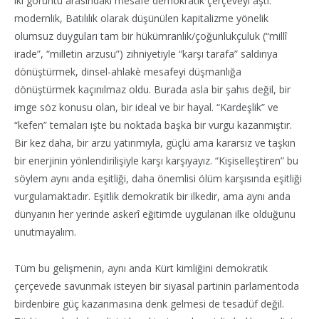
iki görüntü arasındaki mesafe demokratik çerçeveyi aştı:
modernlik, Batılılık olarak düşünülen kapitalizme yönelik
olumsuz duyguları tam bir hükümranlık/çoğunlukçuluk (“millî
irade”, “milletin arzusu”) zihniyetiyle “karşı tarafa” saldırıya
dönüştürmek, dinsel-ahlakè mesafeyi düşmanlığa
dönüştürmek kaçınılmaz oldu. Burada asla bir şahıs değil, bir
imge söz konusu olan, bir ideal ve bir hayal. “Kardeşlik” ve
“kefen” temaları işte bu noktada başka bir vurgu kazanmıştır.
Bir kez daha, bir arzu yatırımıyla, güçlü ama kararsız ve taşkın
bir enerjinin yönlendirilişiyle karşı karşıyayız. “Kişiselleştiren” bu
söylem aynı anda eşitliği, daha önemlisi ölüm karşısında eşitliği
vurgulamaktadır. Eşitlik demokratik bir ilkedir, ama aynı anda
dünyanın her yerinde askerî eğitimde uygulanan ilke olduğunu
unutmayalım.
Tüm bu gelişmenin, aynı anda Kürt kimliğini demokratik
çerçevede savunmak isteyen bir siyasal partinin parlamentoda
birdenbire güç kazanmasına denk gelmesi de tesadüf değil.