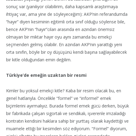
sonuç var (yanılıyor olabilirim, daha kapsamlı araştırmaya
ihtiyaç var, ama yine de söyleyeceğim): AKP’nin referandumda
“hayır” diyen kesiminin eğitimli orta sınıf olduğu söylense bile,
bence AKP’nin “hayır”cıları arasında en azından önemsiz
olmayan bir miktar hayır oyu aynı zamanda bu emekçi
seçmenden gelmiş olabilir. En azından AKP’nin yarattığı yeni
orta sınıfın, böyle bir oy düşüşünü kendi başına sağlayabilecek
bir kitle olduğundan emin değilim.
Türkiye’de emeğin uzaktan bir resmi
Kimler bu yoksul emekçi kitle? Kaba bir resim olacak bu, en
genel hatlarıyla. Öncelikle “formel” ve “informel” emek
biçimlerini ayırmalıyız. Burada formel emek gücü derken, büyük
bir fabrikada çalışan sigortalı ve sendikalı, işverenle imzaladığı
kontratın kendisini haklara sahip bir yurttaş olarak kaydettiği ve
muamele ettiği bir kesimden söz ediyorum. “Formel” diyorum,