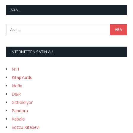
ARA…
İNTERNETTEN SATIN AL!
N11
KitapYurdu
Idefix
D&R
GittiGidiyor
Pandora
Kabalcı
Sözcü Kitabevi