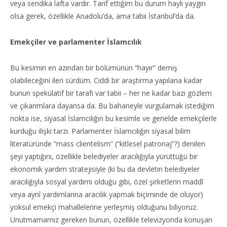
veya sendika lafta vardır. Tarif ettiğim bu durum hayli yaygın
olsa gerek, özellikle Anadolu’da, ama tabii İstanbul’da da.
Emekçiler ve parlamenter İslamcılık
Bu kesimin en azından bir bölümünün “hayır” demiş
olabileceğini ileri sürdüm. Ciddi bir araştırma yapılana kadar
bunun spekülatif bir tarafı var tabii – her ne kadar bazı gözlem
ve çıkarımlara dayansa da. Bu bahaneyle vurgulamak istediğim
nokta ise, siyasal İslamcılığın bu kesimle ve genelde emekçilerle
kurduğu ilişki tarzı. Parlamenter İslamcılığın siyasal bilim
literatüründe “mass clientelism” (“kitlesel patronaj”?) denilen
şeyi yaptığını, özellikle belediyeler aracılığıyla yürüttüğü bir
ekonomik yardım stratejisiyle (ki bu da devletin belediyeler
aracılığıyla sosyal yardımı olduğu gibi, özel şirketlerin maddî
veya aynî yardımlarına aracılık yapmak biçiminde de oluyor)
yoksul emekçi mahallelerine yerleşmiş olduğunu biliyoruz.
Unutmamamız gereken bunun, özellikle televizyonda konuşan