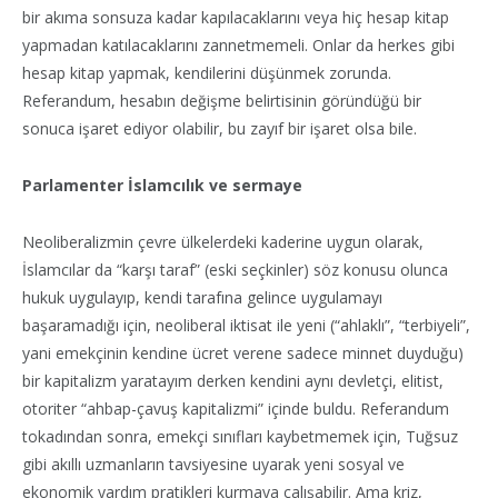
bir akıma sonsuza kadar kapılacaklarını veya hiç hesap kitap
yapmadan katılacaklarını zannetmemeli. Onlar da herkes gibi
hesap kitap yapmak, kendilerini düşünmek zorunda.
Referandum, hesabın değişme belirtisinin göründüğü bir
sonuca işaret ediyor olabilir, bu zayıf bir işaret olsa bile.
Parlamenter İslamcılık ve sermaye
Neoliberalizmin çevre ülkelerdeki kaderine uygun olarak,
İslamcılar da “karşı taraf” (eski seçkinler) söz konusu olunca
hukuk uygulayıp, kendi tarafına gelince uygulamayı
başaramadığı için, neoliberal iktisat ile yeni (“ahlaklı”, “terbiyeli”,
yani emekçinin kendine ücret verene sadece minnet duyduğu)
bir kapitalizm yaratayım derken kendini aynı devletçi, elitist,
otoriter “ahbap-çavuş kapitalizmi” içinde buldu. Referandum
tokadından sonra, emekçi sınıfları kaybetmemek için, Tuğsuz
gibi akıllı uzmanların tavsiyesine uyarak yeni sosyal ve
ekonomik yardım pratikleri kurmaya çalışabilir. Ama kriz,