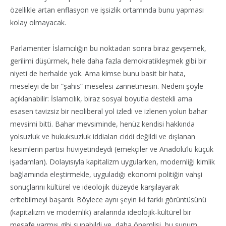
özellikle artan enflasyon ve işsizlik ortamında bunu yapması
kolay olmayacak.
Parlamenter İslamcılığın bu noktadan sonra biraz gevşemek,
gerilimi düşürmek, hele daha fazla demokratikleşmek gibi bir
niyeti de herhalde yok. Ama kimse bunu basit bir hata,
meseleyi de bir “şahıs” meselesi zannetmesin. Nedeni şöyle
açıklanabilir: İslamcılık, biraz sosyal boyutla destekli ama
esasen tavizsiz bir neoliberal yol izledi ve izlenen yolun bahar
mevsimi bitti. Bahar mevsiminde, henüz kendisi hakkında
yolsuzluk ve hukuksuzluk iddiaları ciddi değildi ve dışlanan
kesimlerin partisi hüviyetindeydi (emekçiler ve Anadolu’lu küçük
işadamları). Dolayısıyla kapitalizm uygularken, modernliği kimlik
bağlamında eleştirmekle, uyguladığı ekonomi politiğin vahşi
sonuçlarını kültürel ve ideolojik düzeyde karşılayarak
eritebilmeyi başardı. Böylece aynı şeyin iki farklı görüntüsünü
(kapitalizm ve modernlik) aralarında ideolojik-kültürel bir
mesafe varmış gibi sunabildi ve, daha önemlisi, bu sunum