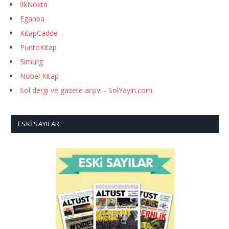
İlkNokta
Eganba
KitapCadde
PuntoKitap
Simurg
Nobel Kitap
Sol dergi ve gazete arşivi - SolYayin.com
ESKI SAYILAR