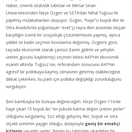
Haber, önemli istatistik tablolar ve Mimar Sinan
Üniversitesi’nden Neşe Özgen ve SETA’dan Nihal Tuğsuz ile
yapılmış mülakatlardan oluşuyor. Özgen, “hayır”cı büyük iller ile
Orta Anadolu’da yoğunlaşan “evet”çi taşra illeri arasında oluşan
karşıtlığın özenli bir sosyolojik çözümlemesini yapmış, ayrıca
şiddet ve kadın seçmen konularına değinmiş. Özgen’e göre,
taşrada ekonomik olarak çaresiz (tarım gelirini ve yetişkin
üretim gücünü kaybetmiş) seçmen kitlesi AKP’nin ekonomik
esareti altında. Tuğsuz ise, referandum sonucunu AKP’nin
agresif bir politikaya kaymış olmasının getirmiş olabileceğine
dikkat çekerken, bu parti için politika değişikliği zorunluluğunu
vurguluyor.
Ben bambaşka bir konuya değineceğim. Neşe Özgen 11’inde
hayır çıkan 15 büyük ilin “en yüksek katma değeri üreten yerler”
olduğunu vurgulamış. Söz ettiği gelişmiş iller, büyük ve orta
ölçekli üretimin yaygın olduğu, dolayısıyla
geniş bir emekçi
kitlenin
yaşadığı yerler. Benim bu tablodan çıkardığım bir