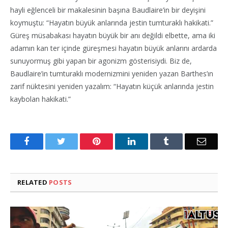
hayli eğlenceli bir makalesinin başına Baudlaire’in bir deyişini
koymuştu: “Hayatın büyük anlarında jestin tumturaklı hakikati.”
Güreş müsabakası hayatın büyük bir anı değildi elbette, ama iki
adamın kan ter içinde güreşmesi hayatın büyük anlarını ardarda
sunuyormuş gibi yapan bir agonizm gösterisiydi. Biz de,
Baudlaire’in tumturaklı modernizmini yeniden yazan Barthes’ın
zarif nüktesini yeniden yazalım: “Hayatın küçük anlarında jestin
kaybolan hakikati.”
Facebook
Twitter
Pinterest
LinkedIn
Tumblr
Email
RELATED
POSTS