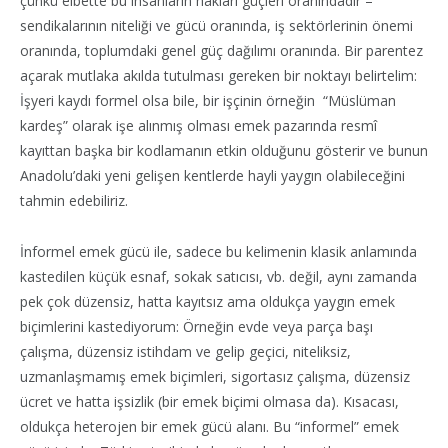
çünkü elbette bu insanların hakları güçleri oranındadır –
sendikalarının niteliği ve gücü oranında, iş sektörlerinin önemi
oranında, toplumdaki genel güç dağılımı oranında. Bir parentez
açarak mutlaka akılda tutulması gereken bir noktayı belirtelim:
İşyeri kaydı formel olsa bile, bir işçinin örneğin “Müslüman
kardeş” olarak işe alınmış olması emek pazarında resmî
kayıttan başka bir kodlamanın
etkin olduğunu gösterir ve bunun
Anadolu’daki yeni gelişen kentlerde hayli yaygın olabileceğini
tahmin edebiliriz.
İnformel emek gücü ile, sadece bu kelimenin klasik anlamında
kastedilen küçük esnaf, sokak satıcısı, vb. değil, aynı zamanda
pek çok düzensiz, hatta kayıtsız ama oldukça yaygın emek
biçimlerini kastediyorum: Örneğin evde veya parça başı
çalışma, düzensiz istihdam ve gelip geçici, niteliksiz,
uzmanlaşmamış emek biçimleri, sigortasız çalışma, düzensiz
ücret ve hatta işsizlik (bir emek biçimi olmasa da). Kısacası,
oldukça heterojen bir emek gücü alanı. Bu “informel” emek