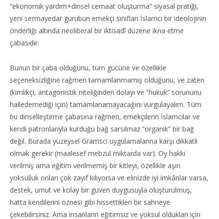
“ekonomik yardım+dinsel cemaat oluşturma” siyasal pratiği,
yeni sermayedar gurubun emekçi sınıfları İslamcı bir ideolojinin
önderliği altında neoliberal bir iktisadî düzene ikna etme
çabasıdır.
Bunun bir çaba olduğunu, tüm gücüne ve özellikle
seçeneksizliğine rağmen tamamlanmamış olduğunu, ve zaten
(kimlikçi, antagonistik niteliğinden dolayı ve “hukuk” sorununu
halledemediği için) tamamlanamayacağını vurgulayalım. Tüm
bu dinselleştirme çabasına rağmen, emekçilerin İslamcılar ve
kendi patronlarıyla kurduğu bağ sarsılmaz “organik” bir bağ
değil. Burada yüzeysel Gramsci uygulamalarına karşı dikkatli
olmak gerekir (maalesef mebzul miktarda var). Oy hakkı
verilmiş ama eğitim verilmemiş bir kitleyi, özellikle aşırı
yoksulluk onları çok zayıf kılıyorsa ve elinizde iyi imkânlar varsa,
destek, umut ve kolay bir güven duygusuyla oluşturulmuş,
hatta kendilerini öznesi gibi hissettikleri bir sahneye
çekebilirsiniz. Ama insanların eğitimsiz ve yoksul oldukları için