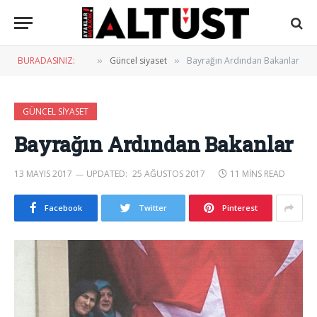
BURADASINIZ:
Güncel siyaset
Bayrağın Ardından Bakanlar
»
»
GÜNCEL SIYASET
Bayrağın Ardından Bakanlar
13 MAYIS 2017
UPDATED:
25 AĞUSTOS 2017
11 MINS READ
Facebook
Twitter
Pinterest