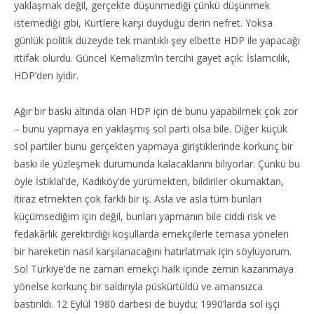
yaklaşmak değil, gerçekte düşünmediği çünkü düşünmek
istemediği gibi, Kürtlere karşı duyduğu derin nefret. Yoksa
günlük politik düzeyde tek mantıklı şey elbette HDP ile yapacağı
ittifak olurdu. Güncel Kemalizm’in tercihi gayet açık: İslamcılık,
HDP’den iyidir.
Ağır bir baskı altında olan HDP için de bunu yapabilmek çok zor
– bunu yapmaya en yaklaşmış sol parti olsa bile. Diğer küçük
sol partiler bunu gerçekten yapmaya giriştiklerinde korkunç bir
baskı ile yüzleşmek durumunda kalacaklarını biliyorlar. Çünkü bu
öyle İstiklal’de, Kadıköy’de yürümekten, bildiriler okumaktan,
itiraz etmekten çok farklı bir iş. Asla ve asla tüm bunları
küçümsediğim için değil, bunları yapmanın bile ciddi risk ve
fedakârlık gerektirdiği koşullarda emekçilerle temasa yönelen
bir hareketin nasıl karşılanacağını hatırlatmak için söylüyorum.
Sol Türkiye’de ne zaman emekçi halk içinde zemin kazanmaya
yönelse korkunç bir saldırıyla püskürtüldü ve amansızca
bastırıldı. 12 Eylül 1980 darbesi de buydu; 1990’larda sol işçi