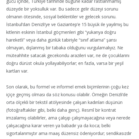
gücü içinde, Türkiye tarihinde bugüne kadar rastlanmamış
düzeyde bir yoksulluk var. Bu sadece gelir düzeyi sorunu
olmanın ötesinde, sosyal beklentiler ve gelecek sorunu.
İstanbul’dan Denizli’ye ve Gaziantep’e 15 büyük ile yayılmış bu
kitlenin eskinin İstanbul göçmenleri gibi “yukarıya doğru
hareketli” veya daha günlük tabiriyle “sınıf atlama” şansı
olmayan, dışlanmış bir tabaka olduğunu vurgulamalıyız. Ne
müteahhite satacak gecekondu arazileri var, ne de çocuklarını
doğru dürüst okula yollayabiliyorlar; en fazla, varsa bir yeşil
kartları var.
Son olarak, bu formel ve informel emek biçimlerinin çoğu kez
içiçe geçmiş olması da söz konusu olabilir. Örneğin Denizli’de
orta ölçekli bir tekstil atölyesinde çalışan kadınları düşünün
(fotoğraftakiler gibi, belki daha genç). Resmî bir kontrat
imzalamış olabilirler, ama çalışıp çalışmayacağına veya nerede
çalışacağına karar veren ya babadır ya da koca; belki
sigortalanmıştır ama maaş düzensiz ödeniyordur; sendikasızdır