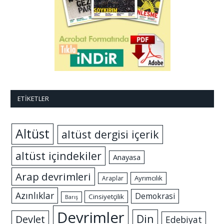
ETIKETLER
Altüst
altüst dergisi içerik
altüst içindekiler
Anayasa
Arap devrimleri
Ayrımcılık
Araplar
Azınlıklar
Demokrasi
Cinsiyetçilik
Barış
Devrimler
Din
Devlet
Edebiyat