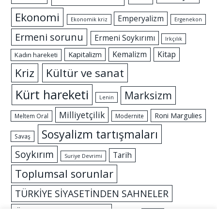
Ekonomi
Emperyalizm
Ekonomik kriz
Ergenekon
Ermeni sorunu
Ermeni Soykırımı
Irkçılık
Kemalizm
Kitap
Kapitalizm
Kadın hareketi
Kriz
Kültür ve sanat
Kürt hareketi
Marksizm
Lenin
Milliyetçilik
Roni Margulies
Meltem Oral
Modernite
Sosyalizm tartışmaları
Savaş
Soykırım
Tarih
Suriye Devrimi
Toplumsal sorunlar
TÜRKİYE SİYASETİNDEN SAHNELER
Özgürlük mücadelesi
İslam
İktidar