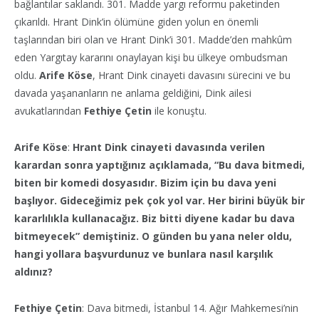
bağlantılar saklandı. 301. Madde yargı reformu paketinden
çıkarıldı. Hrant Dink’in ölümüne giden yolun en önemli
taşlarından biri olan ve Hrant Dink’i 301. Madde’den mahkûm
eden Yargıtay kararını onaylayan kişi bu ülkeye ombudsman
oldu.
Arife Köse
, Hrant Dink cinayeti davasını sürecini ve bu
davada yaşananların ne anlama geldiğini, Dink ailesi
avukatlarından
Fethiye Çetin
ile konuştu.
Arife Köse
:
Hrant Dink cinayeti davasında verilen
karardan sonra yaptığınız açıklamada, “Bu dava bitmedi,
biten bir komedi dosyasıdır. Bizim için bu dava yeni
başlıyor. Gideceğimiz pek çok yol var. Her birini büyük bir
kararlılıkla kullanacağız. Biz bitti diyene kadar bu dava
bitmeyecek” demiştiniz. O günden bu yana neler oldu,
hangi yollara başvurdunuz ve bunlara nasıl karşılık
aldınız?
Fethiye Çetin
: Dava bitmedi, İstanbul 14. Ağır Mahkemesi’nin