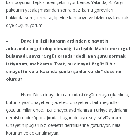
kamuoyunun tepkisinden çekiniliyor bence. Yakında, 4. Yargı
paketinin yasalaşmasından sonra bazı kamu görevlileri
hakkında soruşturma açılıp yine kamuoyu ve bizler oyalanacak
diye düşünüyorum.
–
Dava ile ilgili kararın ardından cinayetin
arkasında örgüt olup olmadığı tartışıldı. Mahkeme örgüt
bulamadı, savcı “Örgüt ortada” dedi. Ben şunu sormak
istiyorum, mahkeme “Evet, bu cinayet örgütlü bir
cinayettir ve arkasında şunlar şunlar vardır” dese ne
olurdu?
– Hrant Dink cinayetinin ardındaki örgüt ortaya çıkarılırsa,
bütün siyasî cinayetler, gazeteci cinayetleri, faili meçhuller
çözülür. Yıllar önce, “Bu cinayet aydınlanırsa Türkiye aydınlanır”
demiştim bir röportajımda, bugün de aynı şeyi söylüyorum.
Cinayetin ipuçları bizi devletin derinliklerine götürüyor, hâlâ
korunan ve dokunulmayan…