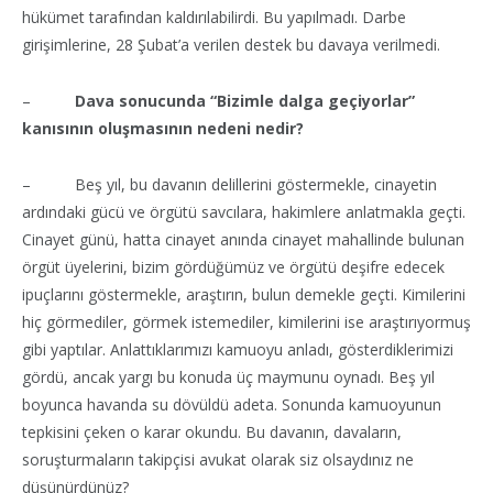
hükümet tarafından kaldırılabilirdi. Bu yapılmadı. Darbe
girişimlerine, 28 Şubat’a verilen destek bu davaya verilmedi.
–
Dava sonucunda “Bizimle dalga geçiyorlar”
kanısının oluşmasının nedeni nedir?
– Beş yıl, bu davanın delillerini göstermekle, cinayetin
ardındaki gücü ve örgütü savcılara, hakimlere anlatmakla geçti.
Cinayet günü, hatta cinayet anında cinayet mahallinde bulunan
örgüt üyelerini, bizim gördüğümüz ve örgütü deşifre edecek
ipuçlarını göstermekle, araştırın, bulun demekle geçti. Kimilerini
hiç görmediler, görmek istemediler, kimilerini ise araştırıyormuş
gibi yaptılar. Anlattıklarımızı kamuoyu anladı, gösterdiklerimizi
gördü, ancak yargı bu konuda üç maymunu oynadı. Beş yıl
boyunca havanda su dövüldü adeta. Sonunda kamuoyunun
tepkisini çeken o karar okundu. Bu davanın, davaların,
soruşturmaların takipçisi avukat olarak siz olsaydınız ne
düşünürdünüz?