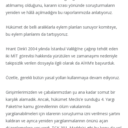
atılmamış olduğunu, kararın icrası yönünde soruşturmaların
yeniden ve hâlâ açılmadığını bu raporlarımızda anlatıyoruz.
Hükümet de belli aralıklarla eylem planları sunuyor komiteye,
bu eylem planlarını da tartışıyoruz.
Hrant Dink’i 2004 yılında İstanbul Valiliği’ne çağırıp tehdit eden
iki MİT görevlisi hakkında yürütülen ve zamanaşımı nedeniyle
takipsizlik verilen dosyayla ilgili olarak da AİHM’e başvurduk.
Özetle, gerekli bütün yasal yolları kullanmaya devam ediyoruz.
Girişimlerimizden ve çabalarımızdan şu ana kadar somut bir
karşılık alamadık. Ancak, hükümet Meclis’e sunduğu 4. Yargı
Paketi’ne kamu görevlilerinin ölüm vakalarında
yargılanabilmeleri için idarenin soruşturma izni verilmesi şartını
kaldıran ve ayrıca yeniden yargılanmalarının önünü açan
düzenlemelere yer verdi. TCK 301. Madde’si gibi bu konu da yol