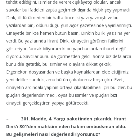
tehdit edildiğini, isimler de vererek şikâyetçi oldular, ancak
savcılar bu ifadeleri zapta geçirmek dışında hiçbir şey yapmadı.
Dink, öldürülmeden bir hafta önce iki yazı yazmıştı ve bu
yazılardan biri, öldürüldüğü gün
Agos
gazetesinde yayınlanmıştı.
Cinayetle birlikte hemen bütün basın, Dink’in bu iki yazısına yer
verdi. Bu yazılarında Hrant Dink, cinayetin görünen faillerini
gösteriyor, ‘ancak biliyorum ki bu yapı bunlardan ibaret değil’
diyordu. Savcılar bunu da görmezden geldi. Sonra biz defalarca
bunu dile getirdik, bu isimler ve olaylara dikkat çektik,
Ergenekon dosyasından ve başka kaynaklardan elde ettiğimiz
yeni deliller sunduk, ama bütün çabalarımız boşa çıktı. Evet,
cinayetin ardındaki yapının ortaya çıkarılabilmesi için bu izler, bu
ipuçları değerlendirilmedi, oysa bu isimler ve ipuçları bizi
cinayeti gerçekleştiren yapıya götürecekti.
–
301. Madde, 4. Yargı paketinden çıkarıldı. Hrant
Dink’i 301’den mahkûm eden hakim ombudsman oldu.
Bu gelişmeleri nasıl değerlendiriyorsunuz?