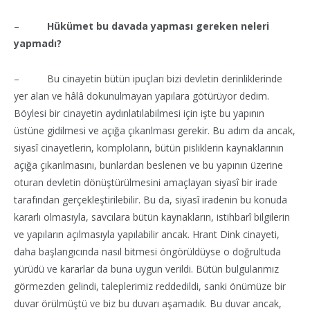
–
Hükümet bu davada yapması gereken neleri
yapmadı?
– Bu cinayetin bütün ipuçları bizi devletin derinliklerinde
yer alan ve hâlâ dokunulmayan yapılara götürüyor dedim.
Böylesi bir cinayetin aydınlatılabilmesi için işte bu yapının
üstüne gidilmesi ve açığa çıkarılması gerekir. Bu adım da ancak,
siyasî cinayetlerin, komploların, bütün pisliklerin kaynaklarının
açığa çıkarılmasını, bunlardan beslenen ve bu yapının üzerine
oturan devletin dönüştürülmesini amaçlayan siyasî bir irade
tarafından gerçekleştirilebilir. Bu da, siyasî iradenin bu konuda
kararlı olmasıyla, savcılara bütün kaynakların, istihbarî bilgilerin
ve yapıların açılmasıyla yapılabilir ancak. Hrant Dink cinayeti,
daha başlangıcında nasıl bitmesi öngörüldüyse o doğrultuda
yürüdü ve kararlar da buna uygun verildi. Bütün bulgularımız
görmezden gelindi, taleplerimiz reddedildi, sanki önümüze bir
duvar örülmüştü ve biz bu duvarı aşamadık. Bu duvar ancak,