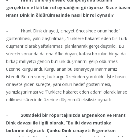
gerçekten etkili bir rol oynadığını görüyoruz. Sizce basın
Hrant Dink’in öldürülmesinde nasıl bir rol oynadı?
– Hrant Dink cinayeti, cinayet öncesinde onun hedef
gösterilmesi, yalnızlaştırılması, ‘Türklere hakaret eden bir Türk
düşmanı’ olarak yaftalanması planlanarak gerçekleştirildi. Bu
sürecin sonunda da ona öfke duyan, kafası bozulan bir ya da
birkaç milliyetçi gencin bu‘Türk düşmanı’nı gelip öldürmesi
üzerine kurgulandı. Kurgulanan bu senaryoya inanmamız
istendi. Bütün süreç, bu kurgu üzerinden yürütüldü. İşte basın,
cinayete giden süreçte, yani onun hedef gösterilmesi,
yalnızlaştırılması ve ‘Türklere hakaret eden adam’ olarak lanse
edilmesi sürecinde üzerine düşen rolü eksiksiz oynadı.
–
2008’deki bir röportajınızda Ergenekon ve Hrant
Dink davası ile ilgili olarak, “Bu iki dava mutlaka
birbirine değecek. Çünkü Dink cinayeti Ergenekon