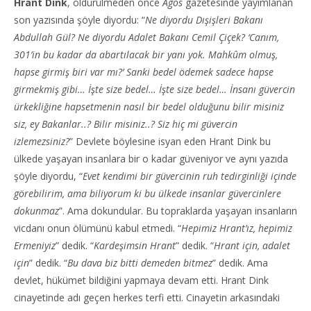
Hrant Dink
, öldürülmeden önce
Agos
gazetesinde yayımlanan
son yazısında şöyle diyordu: “
Ne diyordu Dışişleri Bakanı
Abdullah Gül? Ne diyordu Adalet Bakanı Cemil Çiçek? ‘Canım,
301’in bu kadar da abartılacak bir yanı yok. Mahkûm olmuş,
hapse girmiş biri var mı?’ Sanki bedel ödemek sadece hapse
girmekmiş gibi… İşte size bedel… İşte size bedel… İnsanı güvercin
ürkekliğine hapsetmenin nasıl bir bedel olduğunu bilir misiniz
siz, ey Bakanlar..? Bilir misiniz..? Siz hiç mi güvercin
izlemezsiniz?
” Devlete böylesine isyan eden Hrant Dink bu
ülkede yaşayan insanlara bir o kadar güveniyor ve aynı yazıda
şöyle diyordu, “
Evet kendimi bir güvercinin ruh tedirginliği içinde
görebilirim, ama biliyorum ki bu ülkede insanlar güvercinlere
dokunmaz
”. Ama dokundular. Bu topraklarda yaşayan insanların
vicdanı onun ölümünü kabul etmedi. “
Hepimiz Hrant’ız, hepimiz
Ermeniyiz
” dedik. “
Kardeşimsin Hrant
” dedik. “
Hrant için, adalet
için
” dedik. “
Bu dava biz bitti demeden bitmez
” dedik. Ama
devlet, hükümet bildiğini yapmaya devam etti. Hrant Dink
cinayetinde adı geçen herkes terfi etti. Cinayetin arkasındaki