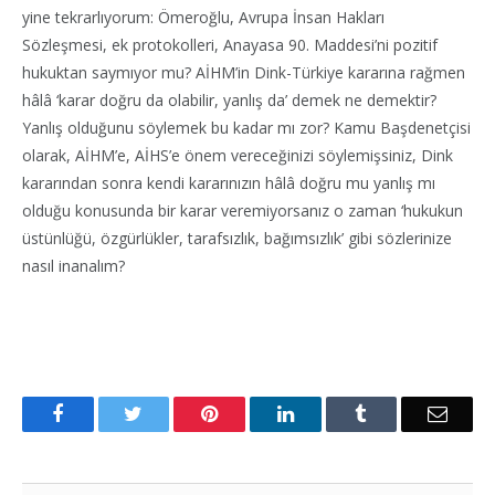
yine tekrarlıyorum: Ömeroğlu, Avrupa İnsan Hakları
Sözleşmesi, ek protokolleri, Anayasa 90. Maddesi’ni pozitif
hukuktan saymıyor mu? AİHM’in Dink-Türkiye kararına rağmen
hâlâ ‘karar doğru da olabilir, yanlış da’ demek ne demektir?
Yanlış olduğunu söylemek bu kadar mı zor? Kamu Başdenetçisi
olarak, AİHM’e, AİHS’e önem vereceğinizi söylemişsiniz, Dink
kararından sonra kendi kararınızın hâlâ doğru mu yanlış mı
olduğu konusunda bir karar veremiyorsanız o zaman ‘hukukun
üstünlüğü, özgürlükler, tarafsızlık, bağımsızlık’ gibi sözlerinize
nasıl inanalım?
Facebook
Twitter
Pinterest
LinkedIn
Tumblr
Email