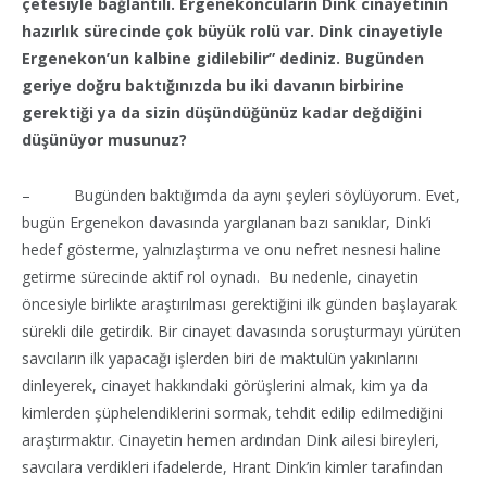
çetesiyle bağlantılı. Ergenekoncuların Dink cinayetinin
hazırlık sürecinde çok büyük rolü var. Dink cinayetiyle
Ergenekon’un kalbine gidilebilir” dediniz. Bugünden
geriye doğru baktığınızda bu iki davanın birbirine
gerektiği ya da sizin düşündüğünüz kadar değdiğini
düşünüyor musunuz?
– Bugünden baktığımda da aynı şeyleri söylüyorum. Evet,
bugün Ergenekon davasında yargılanan bazı sanıklar, Dink’i
hedef gösterme, yalnızlaştırma ve onu nefret nesnesi haline
getirme sürecinde aktif rol oynadı. Bu nedenle, cinayetin
öncesiyle birlikte araştırılması gerektiğini ilk günden başlayarak
sürekli dile getirdik. Bir cinayet davasında soruşturmayı yürüten
savcıların ilk yapacağı işlerden biri de maktulün yakınlarını
dinleyerek, cinayet hakkındaki görüşlerini almak, kim ya da
kimlerden şüphelendiklerini sormak, tehdit edilip edilmediğini
araştırmaktır. Cinayetin hemen ardından Dink ailesi bireyleri,
savcılara verdikleri ifadelerde, Hrant Dink’in kimler tarafından