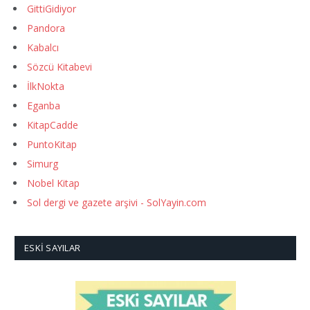
GittiGidiyor
Pandora
Kabalcı
Sözcü Kitabevi
İlkNokta
Eganba
KitapCadde
PuntoKitap
Simurg
Nobel Kitap
Sol dergi ve gazete arşivi - SolYayin.com
ESKI SAYILAR