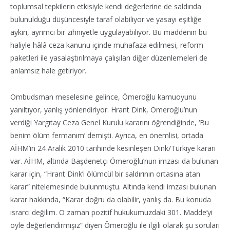
toplumsal tepkilerin etkisiyle kendi değerlerine de saldırıda
bulunulduğu düşüncesiyle taraf olabiliyor ve yasayı eşitliğe
aykırı, ayrımcı bir zihniyetle uygulayabiliyor. Bu maddenin bu
haliyle hâlâ ceza kanunu içinde muhafaza edilmesi, reform
paketleri ile yasalaştırılmaya çalışılan diğer düzenlemeleri de
anlamsız hale getiriyor.
Ombudsman meselesine gelince, Ömeroğlu kamuoyunu
yanıltıyor, yanlış yönlendiriyor. Hrant Dink, Ömeroğlu’nun
verdiği Yargıtay Ceza Genel Kurulu kararını öğrendiğinde, ‘Bu
benim ölüm fermanım’ demişti. Ayrıca, en önemlisi, ortada
AİHM’in 24 Aralık 2010 tarihinde kesinleşen Dink/Türkiye kararı
var. AİHM, altında Başdenetçi Ömeroğlu’nun imzası da bulunan
karar için, “Hrant Dink’i ölümcül bir saldırının ortasına atan
karar” nitelemesinde bulunmuştu. Altında kendi imzası bulunan
karar hakkında, “Karar doğru da olabilir, yanlış da. Bu konuda
ısrarcı değilim. O zaman pozitif hukukumuzdaki 301. Madde’yi
öyle değerlendirmişiz” diyen Ömeroğlu ile ilgili olarak şu soruları