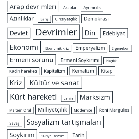
Arap devrimleri
Ayrımcılık
Araplar
Azınlıklar
Demokrasi
Cinsiyetçilik
Barış
Devrimler
Din
Devlet
Edebiyat
Ekonomi
Emperyalizm
Ekonomik kriz
Ergenekon
Ermeni sorunu
Ermeni Soykırımı
Irkçılık
Kemalizm
Kitap
Kapitalizm
Kadın hareketi
Kriz
Kültür ve sanat
Kürt hareketi
Marksizm
Lenin
Milliyetçilik
Roni Margulies
Meltem Oral
Modernite
Sosyalizm tartışmaları
Savaş
Soykırım
Tarih
Suriye Devrimi