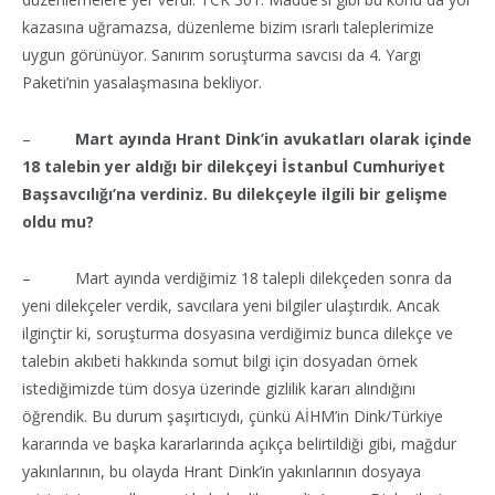
kazasına uğramazsa, düzenleme bizim ısrarlı taleplerimize
uygun görünüyor. Sanırım soruşturma savcısı da 4. Yargı
Paketi’nin yasalaşmasına bekliyor.
–
Mart ayında Hrant Dink’in avukatları olarak içinde
18 talebin yer aldığı bir dilekçeyi İstanbul Cumhuriyet
Başsavcılığı’na verdiniz. Bu dilekçeyle ilgili bir gelişme
oldu mu?
– Mart ayında verdiğimiz 18 talepli dilekçeden sonra da
yeni dilekçeler verdik, savcılara yeni bilgiler ulaştırdık. Ancak
ilginçtir ki, soruşturma dosyasına verdiğimiz bunca dilekçe ve
talebin akıbeti hakkında somut bilgi için dosyadan örnek
istediğimizde tüm dosya üzerinde gizlilik kararı alındığını
öğrendik. Bu durum şaşırtıcıydı, çünkü AİHM’in Dink/Türkiye
kararında ve başka kararlarında açıkça belirtildiği gibi, mağdur
yakınlarının, bu olayda Hrant Dink’in yakınlarının dosyaya