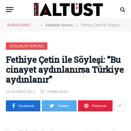
BURADASINIZ:
Azınlıklar sorunu
Fethiye Çetin ile Söyleşi: “Bu cinayet aydınlanırsa Türkiye aydınlanır”
»
»
AZINLIKLAR SORUNU
Fethiye Çetin ile Söyleşi: “Bu
cinayet aydınlanırsa Türkiye
aydınlanır”
25 HAZIRAN 2013
10 MINS READ
Facebook
Twitter
Pinterest