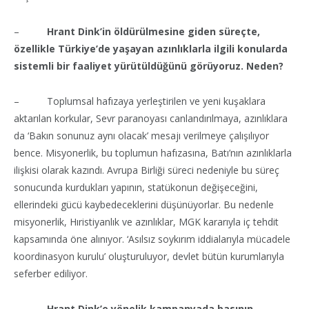
–
Hrant Dink’in öldürülmesine giden süreçte,
özellikle Türkiye’de yaşayan azınlıklarla ilgili konularda
sistemli bir faaliyet yürütüldüğünü görüyoruz. Neden?
– Toplumsal hafızaya yerleştirilen ve yeni kuşaklara
aktarılan korkular, Sevr paranoyası canlandırılmaya, azınlıklara
da ‘Bakın sonunuz aynı olacak’ mesajı verilmeye çalışılıyor
bence. Misyonerlik, bu toplumun hafızasına, Batı’nın azınlıklarla
ilişkisi olarak kazındı. Avrupa Birliği süreci nedeniyle bu süreç
sonucunda kurdukları yapının, statükonun değişeceğini,
ellerindeki gücü kaybedeceklerini düşünüyorlar. Bu nedenle
misyonerlik, Hıristiyanlık ve azınlıklar, MGK kararıyla iç tehdit
kapsamında öne alınıyor. ‘Asılsız soykırım iddialarıyla mücadele
koordinasyon kurulu’ oluşturuluyor, devlet bütün kurumlarıyla
seferber ediliyor.
–
Hrant Dink’e yönelik kampanyada basının