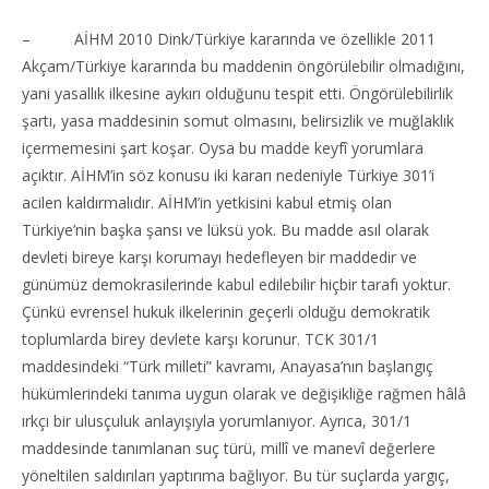
– AİHM 2010 Dink/Türkiye kararında ve özellikle 2011
Akçam/Türkiye kararında bu maddenin öngörülebilir olmadığını,
yani yasallık ilkesine aykırı olduğunu tespit etti. Öngörülebilirlik
şartı, yasa maddesinin somut olmasını, belirsizlik ve muğlaklık
içermemesini şart koşar. Oysa bu madde keyfî yorumlara
açıktır. AİHM’in söz konusu iki kararı nedeniyle Türkiye 301’i
acilen kaldırmalıdır. AİHM’in yetkisini kabul etmiş olan
Türkiye’nin başka şansı ve lüksü yok. Bu madde asıl olarak
devleti bireye karşı korumayı hedefleyen bir maddedir ve
günümüz demokrasilerinde kabul edilebilir hiçbir tarafı yoktur.
Çünkü evrensel hukuk ilkelerinin geçerli olduğu demokratik
toplumlarda birey devlete karşı korunur. TCK 301/1
maddesindeki “Türk milleti” kavramı, Anayasa’nın başlangıç
hükümlerindeki tanıma uygun olarak ve değişikliğe rağmen hâlâ
ırkçı bir ulusçuluk anlayışıyla yorumlanıyor. Ayrıca, 301/1
maddesinde tanımlanan suç türü, millî ve manevî değerlere
yöneltilen saldırıları yaptırıma bağlıyor. Bu tür suçlarda yargıç,