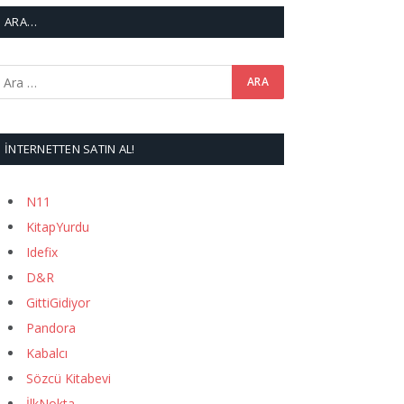
ARA…
İNTERNETTEN SATIN AL!
N11
KitapYurdu
Idefix
D&R
GittiGidiyor
Pandora
Kabalcı
Sözcü Kitabevi
İlkNokta