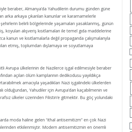
esiyle beraber, Almanya’da Yahudilerin durumu günden güne
n arka arkaya çıkarılan kanunlar ve kararnamelerle
, şehirlerin belirli bölgelerinde yaşamaları yasaklanmış, günün
iş, koyulan alışveriş kısıtlamaları ile temel gıda maddelerine
zca kanun ve kısıtlamalarla değil propaganda çalışmalarıyla
arak ilan etmiş, toplumdan dışlamaya ve soyutlamaya
şitli Avrupa ülkelerinin de Nazilerce işgal edilmesiyle beraber
rafından açılan ölüm kamplarının dedikodusu yayıldıkça
rtarabilmek amacıyla yaşadıkları Nazi işgalindeki ülkelerden
apalı olduğundan, Yahudiler için Avrupa’dan kaçabilmenin ve
rafsız ülkeler üzerinden Filistin’e gitmektir. Bu göç yolundaki
ıllarda moda haline gelen “ithal antisemitizm” en çok Nazi
lerinden etkilenmiştir. Modern antisemitizmin en önemli