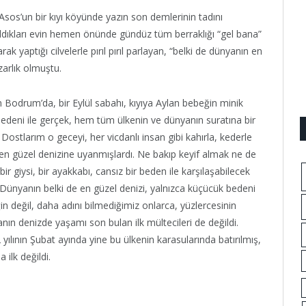
 Asos’un bir kıyı köyünde yazın son demlerinin tadını
Kaldıkları evin hemen önünde gündüz tüm berraklığı “gel bana”
rak yaptığı cilvelerle pırıl pırıl parlayan, “belki de dünyanın en
zarlık olmuştu.
 Bodrum’da, bir Eylül sabahı, kıyıya Aylan bebeğin minik
deni ile gerçek, hem tüm ülkenin ve dünyanın suratına bir
 Dostlarım o geceyi, her vicdanlı insan gibi kahırla, kederle
 en güzel denizine uyanmışlardı. Ne bakıp keyif almak ne de
 giysi, bir ayakkabı, cansız bir beden ile karşılaşabilecek
i. Dünyanın belki de en güzel denizi, yalnızca küçücük bedeni
 değil, daha adını bilmediğimiz onlarca, yüzlercesinin
anın denizde yaşamı son bulan ilk mültecileri de değildi.
ılının Şubat ayında yine bu ülkenin karasularında batırılmış,
ilk değildi.