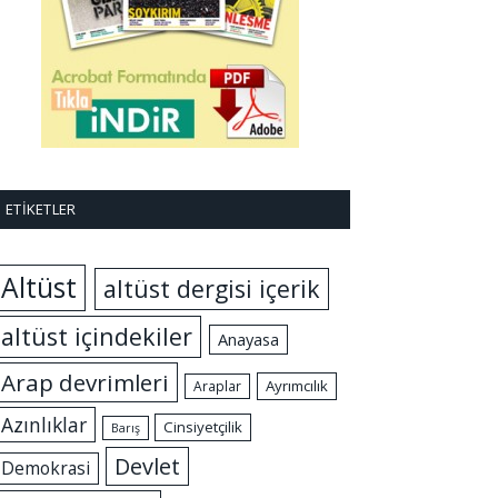
ETIKETLER
Altüst
altüst dergisi içerik
altüst içindekiler
Anayasa
Arap devrimleri
Ayrımcılık
Araplar
Azınlıklar
Cinsiyetçilik
Barış
Devlet
Demokrasi