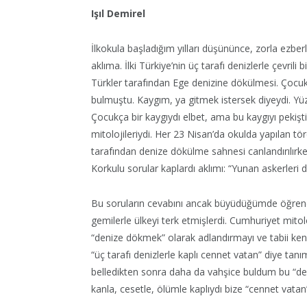
Işıl Demirel
İlkokula başladığım yılları düşününce, zorla ezberl
aklıma. İlki Türkiye’nin üç tarafı denizlerle çevrili
Türkler tarafından Ege denizine dökülmesi. Çocuk z
bulmuştu. Kaygım, ya gitmek istersek diyeydi. Yü
Çocukça bir kaygıydı elbet, ama bu kaygıyı pekişt
mitolojileriydi. Her 23 Nisan’da okulda yapılan tö
tarafından denize dökülme sahnesi canlandırılırke
Korkulu sorular kaplardı aklımı: “Yunan askerleri
Bu soruların cevabını ancak büyüdüğümde öğrend
gemilerle ülkeyi terk etmişlerdi. Cumhuriyet mito
“denize dökmek” olarak adlandırmayı ve tabii kend
“üç tarafı denizlerle kaplı cennet vatan” diye tan
belledikten sonra daha da vahşice buldum bu “den
kanla, cesetle, ölümle kaplıydı bize “cennet vatan