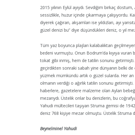
2015 yılının Eylül ayıydı. Sevdiğim birkaç dostum,
sessizlikle, huzur içinde çıkarmaya çalışıyordu. 
diyerek çağıran, akşamları ise yıldızları, ayı yansıta
güzel denizi bu” diye düşündükleri deniz, o yıl me
Tüm yaz boyunca plajları kalabalıktan geçilmeyen
bedeni vurmuştu. Onun Bodrum’da kıyıya vuran be
tokat gibi inmiş, hem de tatilin sonunu getirmişti.
geçirdikten sonraki sabah yine dünyanın belki de
yüzmek mümkündü artık o güzel sularda. Her an bir
olmanın verdiği o ağırlık tatilin sonunu getirmişt
haberlere, gazetelere malzeme olan Aylan bebeğin
mezarıydı. Üstelik onlar bu denizlerin, bu coğrafy
Yahudi mültecileri taşıyan Struma gemisi de 1942 y
deniz 768 kişiye mezar olmuştu. Üstelik Struma da 
Beynelminel Yahudi