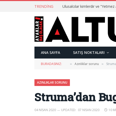
TRENDING
ANA SAYFA
SATIŞ NOKTALARI
BURADASINIZ:
Azınlıklar sorunu
Struma
»
»
AZINLIKLAR SORUNU
Struma’dan Bug
04 NISAN 2020
UPDATED:
07 NISAN 2020
10 M