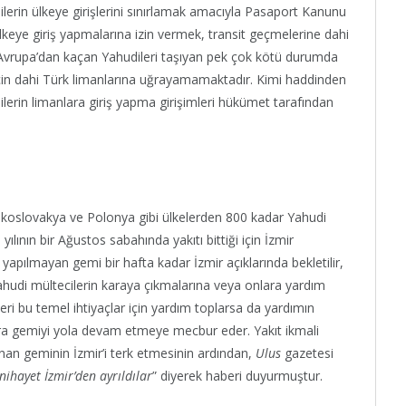
erin ülkeye girişlerini sınırlamak amacıyla Pasaport Kanunu
 ülkeye giriş yapmalarına izin vermek, transit geçmelerine dahi
Avrupa’dan kaçan Yahudileri taşıyan pek çok kötü durumda
çin dahi Türk limanlarına uğrayamamaktadır. Kimi haddinden
milerin limanlara giriş yapma girişimleri hükümet tarafından
Çekoslovakya ve Polonya gibi ülkelerden 800 kadar Yahudi
yılının bir Ağustos sabahında yakıtı bittiği için İzmir
 yapılmayan gemi bir hafta kadar İzmir açıklarında bekletilir,
ahudi mültecilerin karaya çıkmalarına veya onlara yardım
leri bu temel ihtiyaçlar için yardım toplarsa da yardımın
ra gemiyi yola devam etmeye mecbur eder. Yakıt ikmali
an geminin İzmir’i terk etmesinin ardından,
Ulus
gazetesi
nihayet İzmir’den ayrıldılar
” diyerek haberi duyurmuştur.