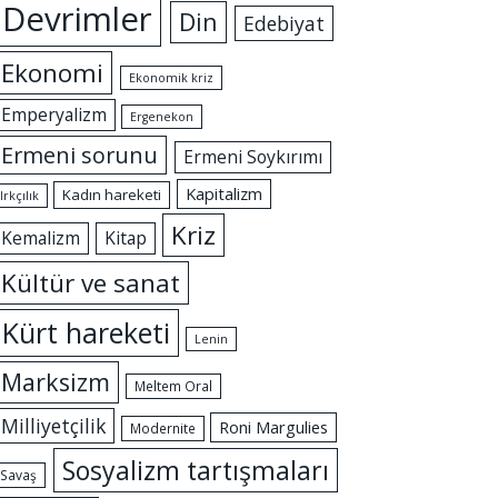
Devrimler
Din
Edebiyat
Ekonomi
Ekonomik kriz
Emperyalizm
Ergenekon
Ermeni sorunu
Ermeni Soykırımı
Kapitalizm
Kadın hareketi
Irkçılık
Kriz
Kemalizm
Kitap
Kültür ve sanat
Kürt hareketi
Lenin
Marksizm
Meltem Oral
Milliyetçilik
Roni Margulies
Modernite
Sosyalizm tartışmaları
Savaş