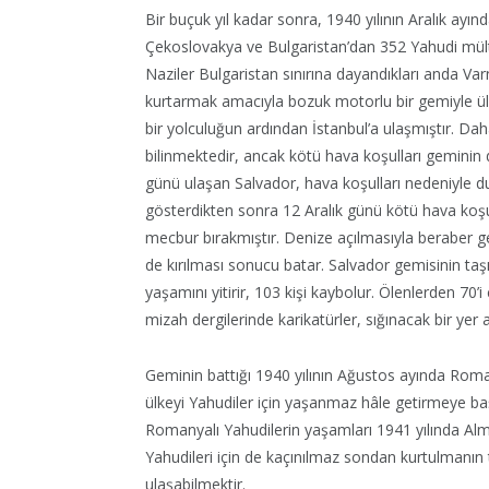
Bir buçuk yıl kadar sonra, 1940 yılının Aralık ayı
Çekoslovakya ve Bulgaristan’dan 352 Yahudi mülte
Naziler Bulgaristan sınırına dayandıkları anda Va
kurtarmak amacıyla bozuk motorlu bir gemiyle ülk
bir yolculuğun ardından İstanbul’a ulaşmıştır. 
bilinmektedir, ancak kötü hava koşulları geminin
günü ulaşan Salvador, hava koşulları nedeniyle 
gösterdikten sonra 12 Aralık günü kötü hava ko
mecbur bırakmıştır. Denize açılmasıyla beraber gemi 
de kırılması sonucu batar. Salvador gemisinin ta
yaşamını yitirir, 103 kişi kaybolur. Ölenlerden 70’
mizah dergilerinde karikatürler, sığınacak bir ye
Geminin battığı 1940 yılının Ağustos ayında Romany
ülkeyi Yahudiler için yaşanmaz hâle getirmeye baş
Romanyalı Yahudilerin yaşamları 1941 yılında Al
Yahudileri için de kaçınılmaz sondan kurtulmanın te
ulaşabilmektir.