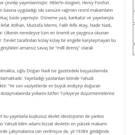
e çevrilip yayımlanmıştır. Hitler’in
Kavgam
, Henry Ford’un
letin basına uyguladığı sıkı sansüre rağmen resmî makamların
aç baskı yapmıştır. Döneme yazı, karikatür ve yayınlarıyla
Rıfat Atilhan, Mustafa Mermi, Falih Rıfkı Atay, Nadir Nadi,
ir. Ülkenin neredeyse tüm en önemli ve yaygınca okunan
lir. Devlet tarafından kolay kolay bir engelle karşılaşmayan bu
iriştikleri amansız savaş bir “millî direniş” olarak
tılmakta, oğlu Doğan Nadi ise gazetedeki başyazılarında
ınlamaktadır. Yayınladığı yazılardan birinde Yahudi
tecektir: “Ve son vaziyetlerde en büyük endişeyi doğuran
 dolaşmalarında yollarını lütfen Türkiye’ye düşürmemelerine
et
bu yayınlarla kuşkusuz devlet ideolojisinin de yankısı
n Yahudi bilim adamı bizzat devletin en yüksek makamı
rde çalışmalarına izin verilmişse de, yıl 1938’e geldiğinde