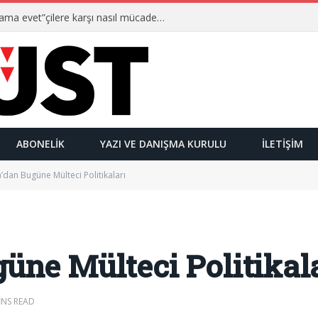
Ulusalcılar kimlerdir ve “Yetmez ama evet”çilere karşı nasıl mücadele ederler?
ABONELIK
YAZI VE DANIŞMA KURULU
İLETIŞIM
’dan Bugüne Mülteci Politikaları
üne Mülteci Politikal
INS READ