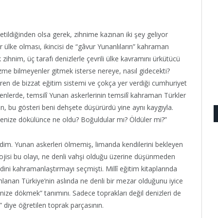
etildiğinden olsa gerek, zihnime kazınan iki şey geliyor
 bir ülke olması, ikincisi de “gâvur Yunanlıların” kahraman
ihnim, üç tarafı denizlerle çevrili ülke kavramını ürkütücü
zme bilmeyenler gitmek isterse nereye, nasıl gidecekti?
iren de bizzat eğitim sistemi ve çokça yer verdiği cumhuriyet
renlerde, temsilî Yunan askerlerinin temsilî kahraman Türkler
n, bu gösteri beni dehşete düşürürdü yine aynı kaygıyla.
 denize dökülünce ne oldu? Boğuldular mı? Öldüler mi?”
im. Yunan askerleri ölmemiş, limanda kendilerini bekleyen
lojisi bu olayı, ne denli vahşi olduğu üzerine düşünmeden
ini kahramanlaştırmayı seçmişti. Millî eğitim kitaplarında
ımlanan Türkiye’nin aslında ne denli bir mezar olduğunu iyice
ize dökmek” tanımını. Sadece toprakları değil denizleri de
” diye öğretilen toprak parçasının.