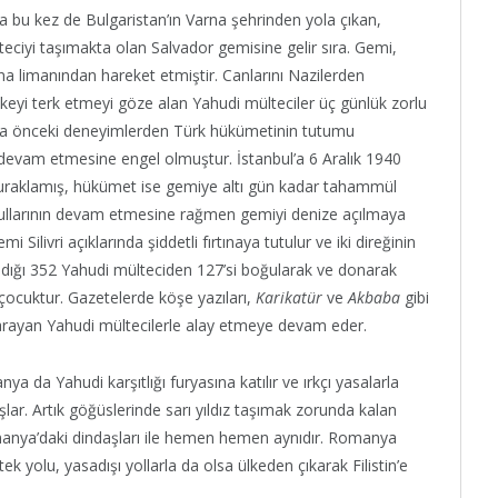
nda bu kez de Bulgaristan’ın Varna şehrinden yola çıkan,
ciyi taşımakta olan Salvador gemisine gelir sıra. Gemi,
rna limanından hareket etmiştir. Canlarını Nazilerden
eyi terk etmeyi göze alan Yahudi mülteciler üç günlük zorlu
Daha önceki deneyimlerden Türk hükümetinin tutumu
 devam etmesine engel olmuştur. İstanbul’a 6 Aralık 1940
duraklamış, hükümet ise gemiye altı gün kadar tahammül
şullarının devam etmesine rağmen gemiyi denize açılmaya
Silivri açıklarında şiddetli fırtınaya tutulur ve iki direğinin
şıdığı 352 Yahudi mülteciden 127’si boğularak ve donarak
i çocuktur. Gazetelerde köşe yazıları,
Karikatür
ve
Akbaba
gibi
r arayan Yahudi mültecilerle alay etmeye devam eder.
a da Yahudi karşıtlığı furyasına katılır ve ırkçı yasalarla
lar. Artık göğüslerinde sarı yıldız taşımak zorunda kalan
manya’daki dindaşları ile hemen hemen aynıdır. Romanya
k yolu, yasadışı yollarla da olsa ülkeden çıkarak Filistin’e