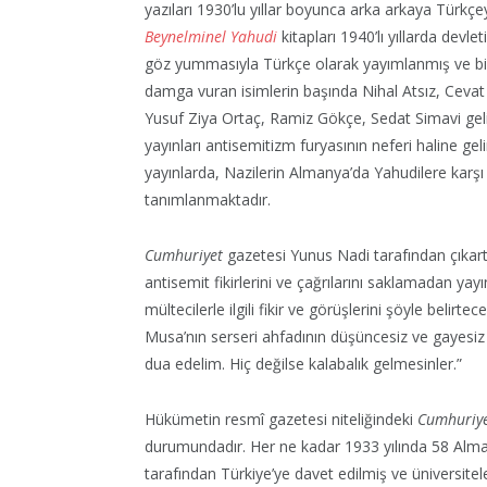
yazıları 1930’lu yıllar boyunca arka arkaya Türkçey
Beynelminel Yahudi
kitapları 1940’lı yıllarda dev
göz yummasıyla Türkçe olarak yayımlanmış ve birk
damga vuran isimlerin başında Nihal Atsız, Cevat 
Yusuf Ziya Ortaç, Ramiz Gökçe, Sedat Simavi gel
yayınları antisemitizm furyasının neferi haline ge
yayınlarda, Nazilerin Almanya’da Yahudilere karşı g
tanımlanmaktadır.
Cumhuriyet
gazetesi Yunus Nadi tarafından çıkar
antisemit fikirlerini ve çağrılarını saklamadan yay
mültecilerle ilgili fikir ve görüşlerini şöyle belir
Musa’nın serseri ahfadının düşüncesiz ve gayesiz
dua edelim. Hiç değilse kalabalık gelmesinler.”
Hükümetin resmî gazetesi niteliğindeki
Cumhuriy
durumundadır. Her ne kadar 1933 yılında 58 Alma
tarafından Türkiye’ye davet edilmiş ve üniversitele