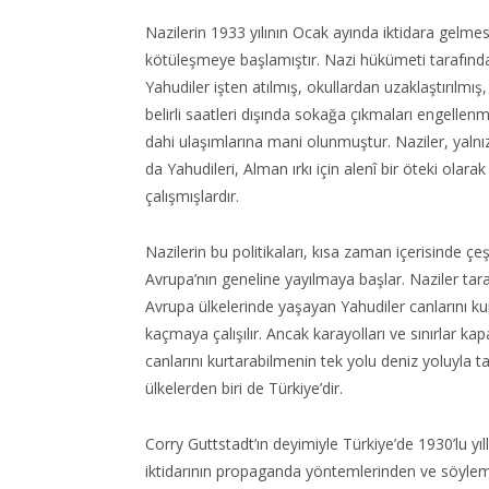
Nazilerin 1933 yılının Ocak ayında iktidara gelm
kötüleşmeye başlamıştır. Nazi hükümeti tarafında
Yahudiler işten atılmış, okullardan uzaklaştırılmış
belirli saatleri dışında sokağa çıkmaları engellenm
dahi ulaşımlarına mani olunmuştur. Naziler, yalnı
da Yahudileri, Alman ırkı için alenî bir öteki ol
çalışmışlardır.
Nazilerin bu politikaları, kısa zaman içerisinde çe
Avrupa’nın geneline yayılmaya başlar. Naziler ta
Avrupa ülkelerinde yaşayan Yahudiler canlarını ku
kaçmaya çalışılır. Ancak karayolları ve sınırlar k
canlarını kurtarabilmenin tek yolu deniz yoluyla ta
ülkelerden biri de Türkiye’dir.
Corry Guttstadt’ın deyimiyle Türkiye’de 1930’lu y
iktidarının propaganda yöntemlerinden ve söylem