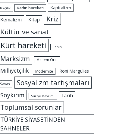
Kapitalizm
Kadın hareketi
Irkçılık
Kriz
Kemalizm
Kitap
Kültür ve sanat
Kürt hareketi
Lenin
Marksizm
Meltem Oral
Milliyetçilik
Roni Margulies
Modernite
Sosyalizm tartışmaları
Savaş
Soykırım
Tarih
Suriye Devrimi
Toplumsal sorunlar
TÜRKİYE SİYASETİNDEN
SAHNELER