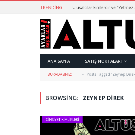
TRENDING
ANA SAYFA
SATIŞ NOKTALARI
BURADASINIZ:
Posts Tagged "Zeynep Direk
»
BROWSING:
ZEYNEP DIREK
CINSIYET KIMLIKLERI