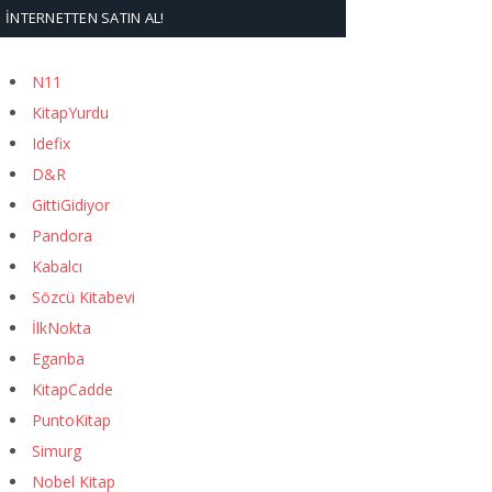
İNTERNETTEN SATIN AL!
N11
KitapYurdu
Idefix
D&R
GittiGidiyor
Pandora
Kabalcı
Sözcü Kitabevi
İlkNokta
Eganba
KitapCadde
PuntoKitap
Simurg
Nobel Kitap