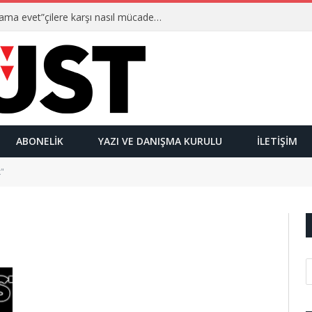
Ulusalcılar kimlerdir ve “Yetmez ama evet”çilere karşı nasıl mücadele ederler?
ABONELIK
YAZI VE DANIŞMA KURULU
İLETIŞIM
"