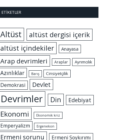
ETIKETLER
Altüst
altüst dergisi içerik
altüst içindekiler
Anayasa
Arap devrimleri
Ayrımcılık
Araplar
Azınlıklar
Cinsiyetçilik
Barış
Devlet
Demokrasi
Devrimler
Din
Edebiyat
Ekonomi
Ekonomik kriz
Emperyalizm
Ergenekon
Ermeni sorunu
Ermeni Soykırımı