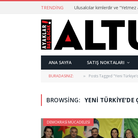
TRENDING
ANA SAYFA
SATIŞ NOKTALARI
BURADASINIZ:
Posts Tagged "Yeni Türkiye’
»
BROWSING:
YENI TÜRKIYE’DE
DEMOKRASI MÜCADELESI