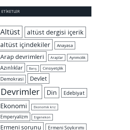
ETIKETLER
Altüst
altüst dergisi içerik
altüst içindekiler
Anayasa
Arap devrimleri
Ayrımcılık
Araplar
Azınlıklar
Cinsiyetçilik
Barış
Devlet
Demokrasi
Devrimler
Din
Edebiyat
Ekonomi
Ekonomik kriz
Emperyalizm
Ergenekon
Ermeni sorunu
Ermeni Soykırımı