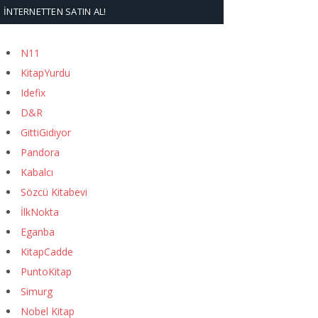
İNTERNETTEN SATIN AL!
N11
KitapYurdu
Idefix
D&R
GittiGidiyor
Pandora
Kabalcı
Sözcü Kitabevi
İlkNokta
Eganba
KitapCadde
PuntoKitap
Simurg
Nobel Kitap