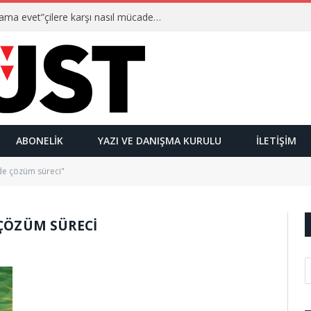
Ulusalcılar kimlerdir ve “Yetmez ama evet”çilere karşı nasıl mücadele ederler?
ABONELIK
YAZI VE DANIŞMA KURULU
İLETIŞIM
de çözüm süreci"
 ÇÖZÜM SÜRECI