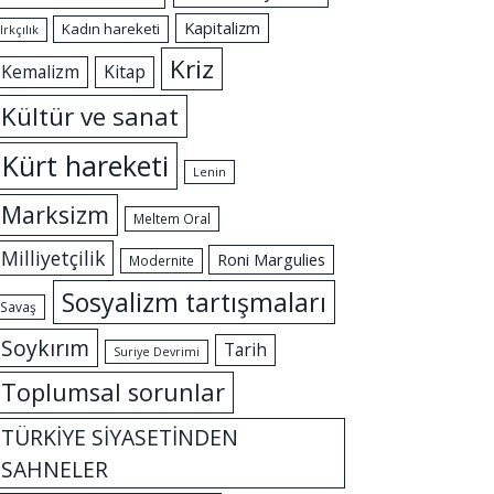
Kapitalizm
Kadın hareketi
Irkçılık
Kriz
Kemalizm
Kitap
Kültür ve sanat
Kürt hareketi
Lenin
Marksizm
Meltem Oral
Milliyetçilik
Roni Margulies
Modernite
Sosyalizm tartışmaları
Savaş
Soykırım
Tarih
Suriye Devrimi
Toplumsal sorunlar
TÜRKİYE SİYASETİNDEN
SAHNELER