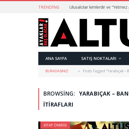
TRENDING
ANA SAYFA
SATIŞ NOKTALARI
BURADASINIZ:
Posts Tagged "Yarabıçak – B
»
BROWSING:
YARABIÇAK – BAN
İTIRAFLARI
KITAP ÖNERISI