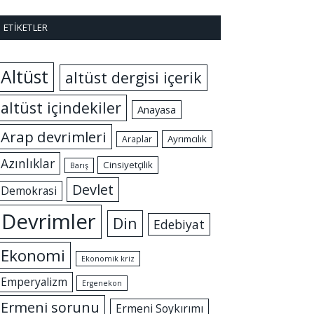
ETIKETLER
Altüst
altüst dergisi içerik
altüst içindekiler
Anayasa
Arap devrimleri
Ayrımcılık
Araplar
Azınlıklar
Cinsiyetçilik
Barış
Devlet
Demokrasi
Devrimler
Din
Edebiyat
Ekonomi
Ekonomik kriz
Emperyalizm
Ergenekon
Ermeni sorunu
Ermeni Soykırımı