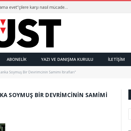
Ulusalcılar kimlerdir ve “Yetmez ama evet”çilere karşı nasıl mücadele ederler?
ABONELIK
YAZI VE DANIŞMA KURULU
İLETIŞIM
anka Soymuş Bir Devrimcinin Samimi İtirafları"
KA SOYMUŞ BIR DEVRIMCININ SAMIMI