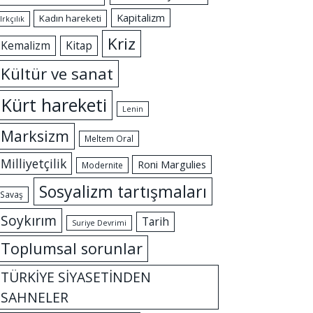
Kapitalizm
Kadın hareketi
Irkçılık
Kriz
Kemalizm
Kitap
Kültür ve sanat
Kürt hareketi
Lenin
Marksizm
Meltem Oral
Milliyetçilik
Roni Margulies
Modernite
Sosyalizm tartışmaları
Savaş
Soykırım
Tarih
Suriye Devrimi
Toplumsal sorunlar
TÜRKİYE SİYASETİNDEN
SAHNELER