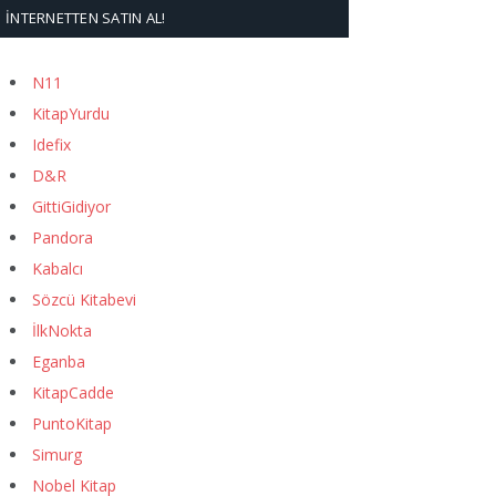
İNTERNETTEN SATIN AL!
N11
KitapYurdu
Idefix
D&R
GittiGidiyor
Pandora
Kabalcı
Sözcü Kitabevi
İlkNokta
Eganba
KitapCadde
PuntoKitap
Simurg
Nobel Kitap