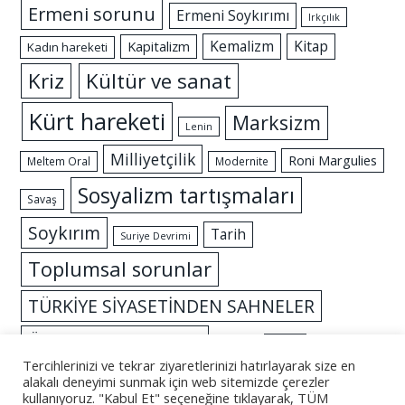
Ermeni sorunu
Ermeni Soykırımı
Irkçılık
Kemalizm
Kitap
Kapitalizm
Kadın hareketi
Kriz
Kültür ve sanat
Kürt hareketi
Marksizm
Lenin
Milliyetçilik
Roni Margulies
Meltem Oral
Modernite
Sosyalizm tartışmaları
Savaş
Soykırım
Tarih
Suriye Devrimi
Toplumsal sorunlar
TÜRKİYE SİYASETİNDEN SAHNELER
Özgürlük mücadelesi
İslam
İktidar
Tercihlerinizi ve tekrar ziyaretlerinizi hatırlayarak size en
alakalı deneyimi sunmak için web sitemizde çerezler
kullanıyoruz. "Kabul Et" seçeneğine tıklayarak, TÜM