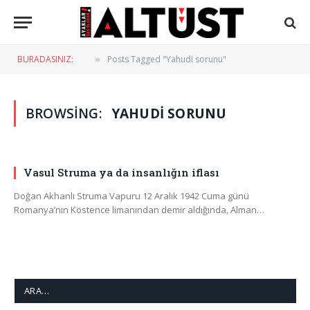
BURADASINIZ:
Posts Tagged "Yahudi sorunu"
»
BROWSING:
YAHUDI SORUNU
Vasul Struma ya da insanlığın iflası
Doğan Akhanlı Struma Vapuru 12 Aralık 1942 Cuma günü
Romanya’nın Köstence limanından demir aldığında, Alman…
ARA…