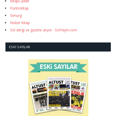
KitapCadde
PuntoKitap
Simurg
Nobel Kitap
Sol dergi ve gazete arşivi - SolYayin.com
ESKI SAYILAR