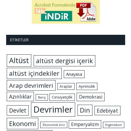
ETIKETLER
Altüst
altüst dergisi içerik
altüst içindekiler
Anayasa
Arap devrimleri
Ayrımcılık
Araplar
Azınlıklar
Demokrasi
Cinsiyetçilik
Barış
Devrimler
Din
Devlet
Edebiyat
Ekonomi
Emperyalizm
Ekonomik kriz
Ergenekon