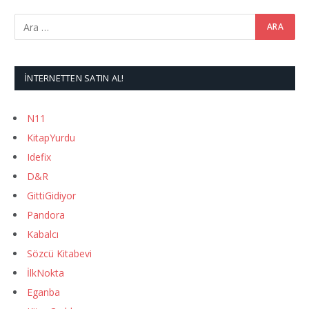
İNTERNETTEN SATIN AL!
N11
KitapYurdu
Idefix
D&R
GittiGidiyor
Pandora
Kabalcı
Sözcü Kitabevi
İlkNokta
Eganba