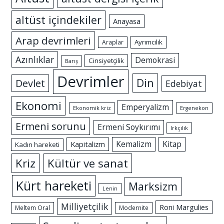
altüst içindekiler
Anayasa
Arap devrimleri
Ayrımcılık
Araplar
Azınlıklar
Demokrasi
Cinsiyetçilik
Barış
Devrimler
Din
Devlet
Edebiyat
Ekonomi
Emperyalizm
Ekonomik kriz
Ergenekon
Ermeni sorunu
Ermeni Soykırımı
Irkçılık
Kemalizm
Kitap
Kapitalizm
Kadın hareketi
Kriz
Kültür ve sanat
Kürt hareketi
Marksizm
Lenin
Milliyetçilik
Roni Margulies
Meltem Oral
Modernite