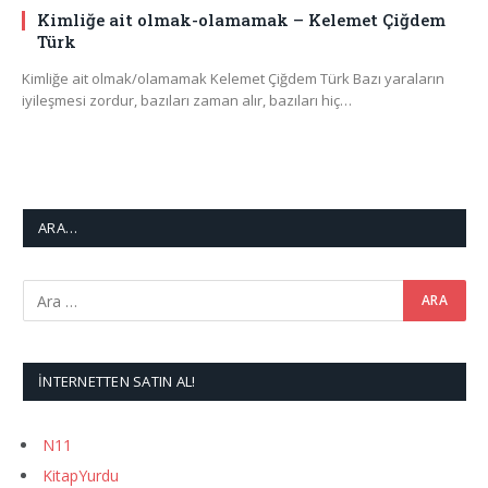
Kimliğe ait olmak-olamamak – Kelemet Çiğdem
Türk
Kimliğe ait olmak/olamamak Kelemet Çiğdem Türk Bazı yaraların
iyileşmesi zordur, bazıları zaman alır, bazıları hiç…
ARA…
İNTERNETTEN SATIN AL!
N11
KitapYurdu