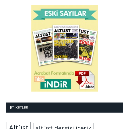
ETIKETLER
Altüst
altüst dergisi içerik