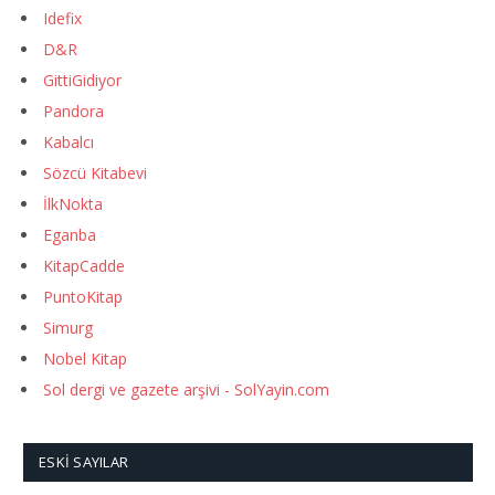
Idefix
D&R
GittiGidiyor
Pandora
Kabalcı
Sözcü Kitabevi
İlkNokta
Eganba
KitapCadde
PuntoKitap
Simurg
Nobel Kitap
Sol dergi ve gazete arşivi - SolYayin.com
ESKI SAYILAR