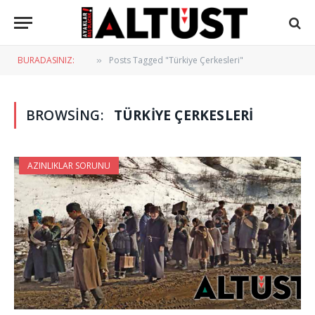
BURADASINIZ:
Posts Tagged "Türkiye Çerkesleri"
»
BROWSING:
TÜRKIYE ÇERKESLERI
AZINLIKLAR SORUNU