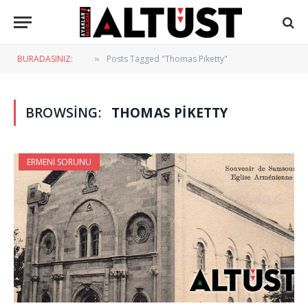
BURADASINIZ:
Posts Tagged "Thomas Piketty"
»
BROWSING:
THOMAS PIKETTY
ERMENI SORUNU