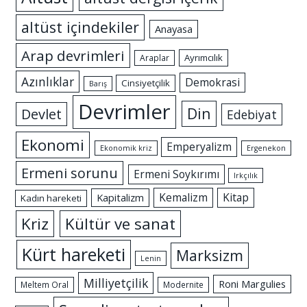
altüst içindekiler
Anayasa
Arap devrimleri
Ayrımcılık
Araplar
Azınlıklar
Demokrasi
Cinsiyetçilik
Barış
Devrimler
Din
Devlet
Edebiyat
Ekonomi
Emperyalizm
Ekonomik kriz
Ergenekon
Ermeni sorunu
Ermeni Soykırımı
Irkçılık
Kemalizm
Kitap
Kapitalizm
Kadın hareketi
Kriz
Kültür ve sanat
Kürt hareketi
Marksizm
Lenin
Milliyetçilik
Roni Margulies
Meltem Oral
Modernite