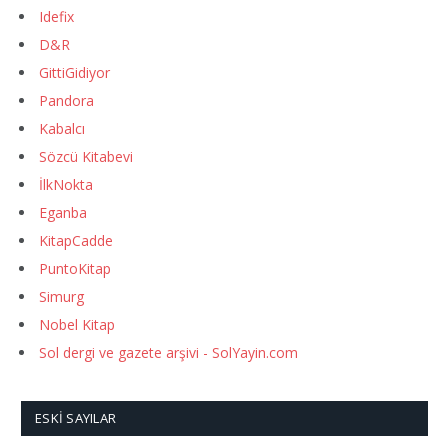
Idefix
D&R
GittiGidiyor
Pandora
Kabalcı
Sözcü Kitabevi
İlkNokta
Eganba
KitapCadde
PuntoKitap
Simurg
Nobel Kitap
Sol dergi ve gazete arşivi - SolYayin.com
ESKI SAYILAR