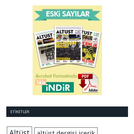
ETIKETLER
Altüst
altüst dergisi içerik