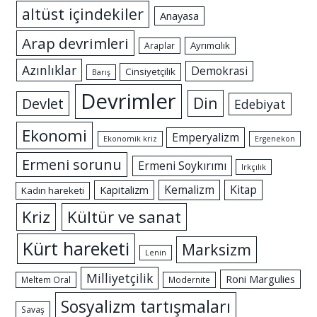
altüst içindekiler
Anayasa
Arap devrimleri
Ayrımcılık
Araplar
Azınlıklar
Demokrasi
Cinsiyetçilik
Barış
Devrimler
Din
Devlet
Edebiyat
Ekonomi
Emperyalizm
Ekonomik kriz
Ergenekon
Ermeni sorunu
Ermeni Soykırımı
Irkçılık
Kemalizm
Kitap
Kapitalizm
Kadın hareketi
Kriz
Kültür ve sanat
Kürt hareketi
Marksizm
Lenin
Milliyetçilik
Roni Margulies
Meltem Oral
Modernite
Sosyalizm tartışmaları
Savaş