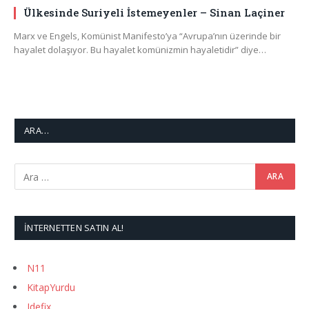
Ülkesinde Suriyeli İstemeyenler – Sinan Laçiner
Marx ve Engels, Komünist Manifesto’ya “Avrupa’nın üzerinde bir
hayalet dolaşıyor. Bu hayalet komünizmin hayaletidir” diye…
ARA…
İNTERNETTEN SATIN AL!
N11
KitapYurdu
Idefix