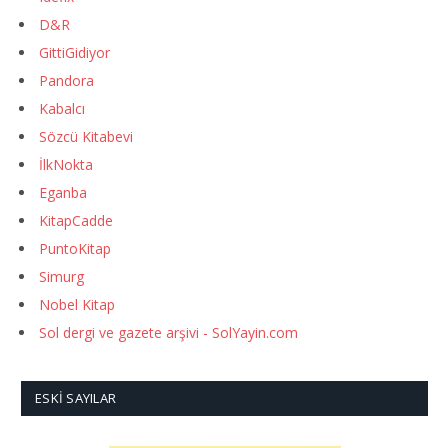
D&R
GittiGidiyor
Pandora
Kabalcı
Sözcü Kitabevi
İlkNokta
Eganba
KitapCadde
PuntoKitap
Simurg
Nobel Kitap
Sol dergi ve gazete arşivi - SolYayin.com
ESKI SAYILAR