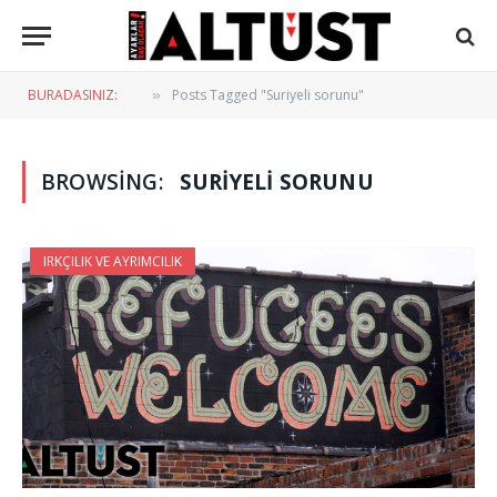
BURADASINIZ:
Posts Tagged "Suriyeli sorunu"
»
BROWSING:
SURIYELI SORUNU
IRKÇILIK VE AYRIMCILIK