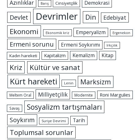
Azınlıklar
Demokrasi
Cinsiyetçilik
Barış
Devrimler
Din
Devlet
Edebiyat
Ekonomi
Emperyalizm
Ekonomik kriz
Ergenekon
Ermeni sorunu
Ermeni Soykırımı
Irkçılık
Kemalizm
Kitap
Kapitalizm
Kadın hareketi
Kriz
Kültür ve sanat
Kürt hareketi
Marksizm
Lenin
Milliyetçilik
Roni Margulies
Meltem Oral
Modernite
Sosyalizm tartışmaları
Savaş
Soykırım
Tarih
Suriye Devrimi
Toplumsal sorunlar