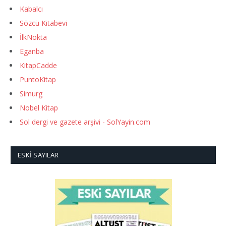
Kabalcı
Sözcü Kitabevi
İlkNokta
Eganba
KitapCadde
PuntoKitap
Simurg
Nobel Kitap
Sol dergi ve gazete arşivi - SolYayin.com
ESKI SAYILAR