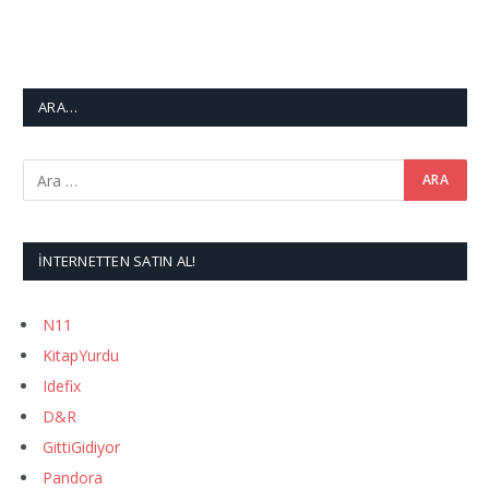
ARA…
İNTERNETTEN SATIN AL!
N11
KitapYurdu
Idefix
D&R
GittiGidiyor
Pandora