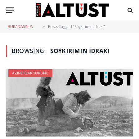
BURADASINIZ:
Posts Tagged "Soykırımın İdrakı"
»
BROWSING:
SOYKIRIMIN İDRAKI
AZINLIKLAR SORUNU