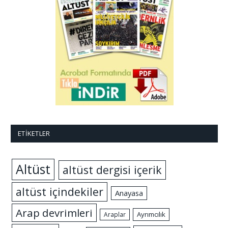
ETIKETLER
Altüst
altüst dergisi içerik
altüst içindekiler
Anayasa
Arap devrimleri
Ayrımcılık
Araplar