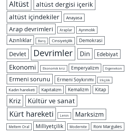
Altüst
altüst dergisi içerik
altüst içindekiler
Anayasa
Arap devrimleri
Ayrımcılık
Araplar
Azınlıklar
Demokrasi
Cinsiyetçilik
Barış
Devrimler
Din
Devlet
Edebiyat
Ekonomi
Emperyalizm
Ekonomik kriz
Ergenekon
Ermeni sorunu
Ermeni Soykırımı
Irkçılık
Kemalizm
Kitap
Kapitalizm
Kadın hareketi
Kriz
Kültür ve sanat
Kürt hareketi
Marksizm
Lenin
Milliyetçilik
Roni Margulies
Meltem Oral
Modernite