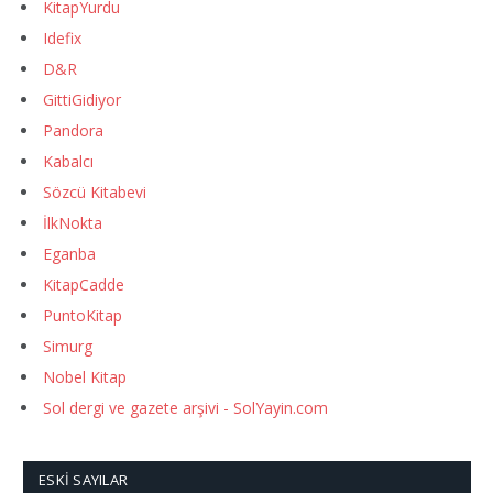
KitapYurdu
Idefix
D&R
GittiGidiyor
Pandora
Kabalcı
Sözcü Kitabevi
İlkNokta
Eganba
KitapCadde
PuntoKitap
Simurg
Nobel Kitap
Sol dergi ve gazete arşivi - SolYayin.com
ESKI SAYILAR