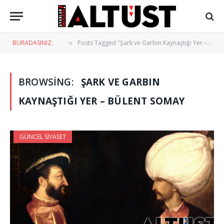
BURADASINIZ:
Posts Tagged "Şark ve Garbın Kaynaştığı Yer – Bülent Somay"
»
BROWSING:
ŞARK VE GARBIN
KAYNAŞTIĞI YER – BÜLENT SOMAY
GÜNCEL SIYASET