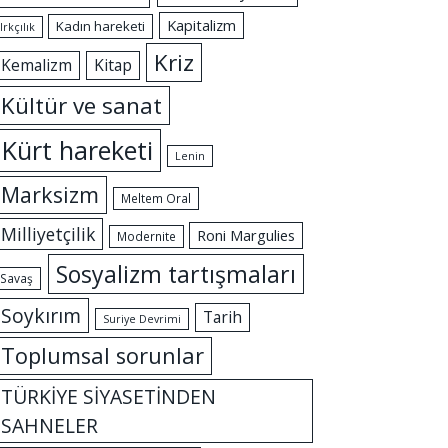
Kapitalizm
Kadın hareketi
Irkçılık
Kriz
Kemalizm
Kitap
Kültür ve sanat
Kürt hareketi
Lenin
Marksizm
Meltem Oral
Milliyetçilik
Roni Margulies
Modernite
Sosyalizm tartışmaları
Savaş
Soykırım
Tarih
Suriye Devrimi
Toplumsal sorunlar
TÜRKİYE SİYASETİNDEN
SAHNELER