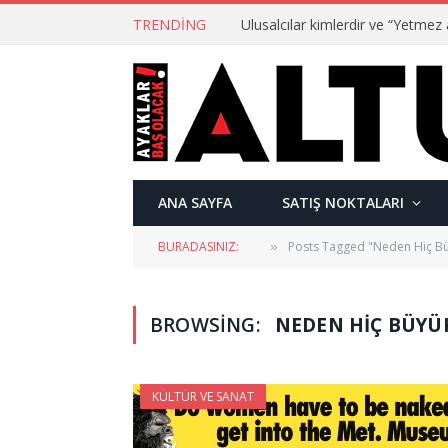
TRENDING
ANA SAYFA
SATIŞ NOKTALARI
BURADASINIZ:
Posts Tagged "Neden Hiç Bü
»
BROWSING:
NEDEN HIÇ BÜYÜ
KÜLTÜR VE SANAT