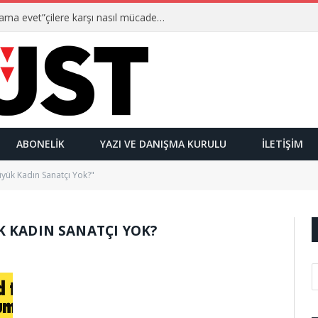
Ulusalcılar kimlerdir ve “Yetmez ama evet”çilere karşı nasıl mücadele ederler?
ABONELIK
YAZI VE DANIŞMA KURULU
İLETIŞIM
yük Kadın Sanatçı Yok?"
K KADIN SANATÇI YOK?