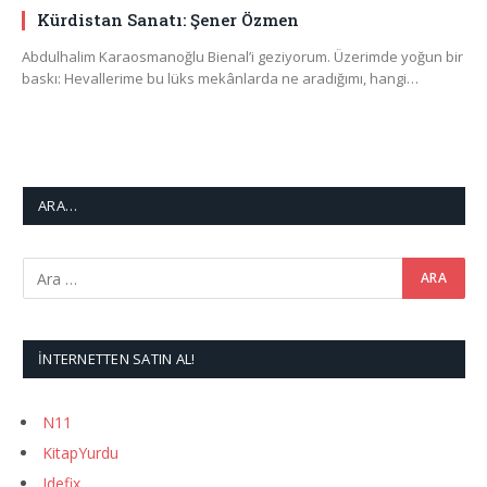
Kürdistan Sanatı: Şener Özmen
Abdulhalim Karaosmanoğlu Bienal’i geziyorum. Üzerimde yoğun bir
baskı: Hevallerime bu lüks mekânlarda ne aradığımı, hangi…
ARA…
İNTERNETTEN SATIN AL!
N11
KitapYurdu
Idefix