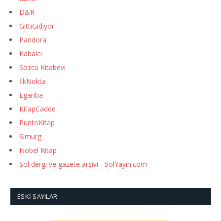
D&R
GittiGidiyor
Pandora
Kabalcı
Sözcü Kitabevi
İlkNokta
Eganba
KitapCadde
PuntoKitap
Simurg
Nobel Kitap
Sol dergi ve gazete arşivi - SolYayin.com
ESKI SAYILAR