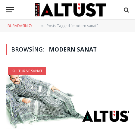
BURADASINIZ:
Posts Tagged "modern sanat"
»
BROWSING:
MODERN SANAT
KÜLTÜR VE SANAT