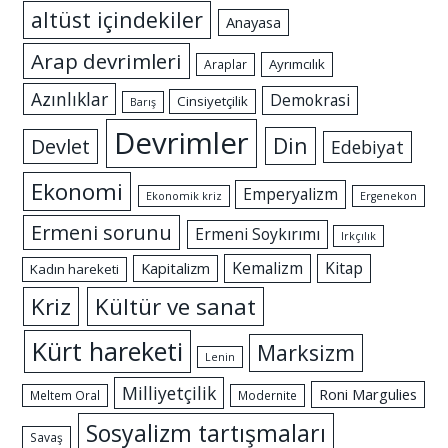
altüst içindekiler
Anayasa
Arap devrimleri
Ayrımcılık
Araplar
Azınlıklar
Demokrasi
Cinsiyetçilik
Barış
Devrimler
Din
Devlet
Edebiyat
Ekonomi
Emperyalizm
Ekonomik kriz
Ergenekon
Ermeni sorunu
Ermeni Soykırımı
Irkçılık
Kemalizm
Kitap
Kapitalizm
Kadın hareketi
Kriz
Kültür ve sanat
Kürt hareketi
Marksizm
Lenin
Milliyetçilik
Roni Margulies
Meltem Oral
Modernite
Sosyalizm tartışmaları
Savaş