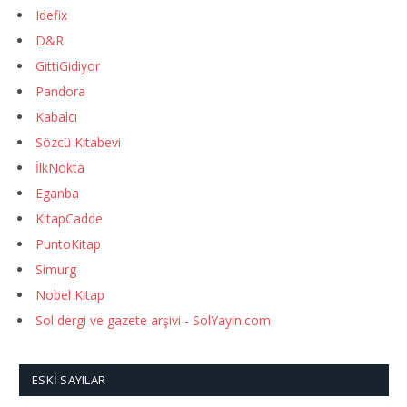
Idefix
D&R
GittiGidiyor
Pandora
Kabalcı
Sözcü Kitabevi
İlkNokta
Eganba
KitapCadde
PuntoKitap
Simurg
Nobel Kitap
Sol dergi ve gazete arşivi - SolYayin.com
ESKI SAYILAR