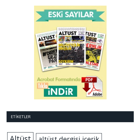
ETIKETLER
Altüst
altüst dergisi içerik