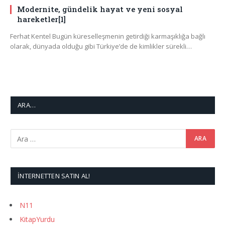
Modernite, gündelik hayat ve yeni sosyal
hareketler[1]
Ferhat Kentel Bugün küreselleşmenin getirdiği karmaşıklığa bağlı
olarak, dünyada olduğu gibi Türkiye’de de kimlikler sürekli…
ARA…
İNTERNETTEN SATIN AL!
N11
KitapYurdu