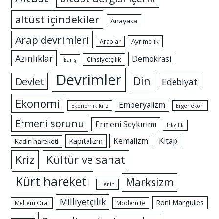
altüst içindekiler
Anayasa
Arap devrimleri
Ayrımcılık
Araplar
Azınlıklar
Demokrasi
Cinsiyetçilik
Barış
Devrimler
Din
Devlet
Edebiyat
Ekonomi
Emperyalizm
Ekonomik kriz
Ergenekon
Ermeni sorunu
Ermeni Soykırımı
Irkçılık
Kemalizm
Kitap
Kapitalizm
Kadın hareketi
Kriz
Kültür ve sanat
Kürt hareketi
Marksizm
Lenin
Milliyetçilik
Roni Margulies
Meltem Oral
Modernite