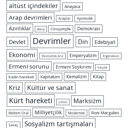
altüst içindekiler
Anayasa
Arap devrimleri
Ayrımcılık
Araplar
Azınlıklar
Demokrasi
Cinsiyetçilik
Barış
Devrimler
Din
Devlet
Edebiyat
Ekonomi
Emperyalizm
Ekonomik kriz
Ergenekon
Ermeni sorunu
Ermeni Soykırımı
Irkçılık
Kemalizm
Kitap
Kapitalizm
Kadın hareketi
Kriz
Kültür ve sanat
Kürt hareketi
Marksizm
Lenin
Milliyetçilik
Roni Margulies
Meltem Oral
Modernite
Sosyalizm tartışmaları
Savaş