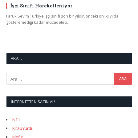
İşçi Sınıfı Hareketleniyor
Faruk Sevim Türkiye işçi sınıfı son bir yıldır, önceki on iki yılda
gösteremediği kadar mücadeleci…
ARA…
İNTERNETTEN SATIN AL!
N11
KitapYurdu
Idefix