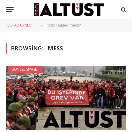
BURADASINIZ:
Posts Tagged "mess"
»
BROWSING:
MESS
GÜNCEL SIYASET