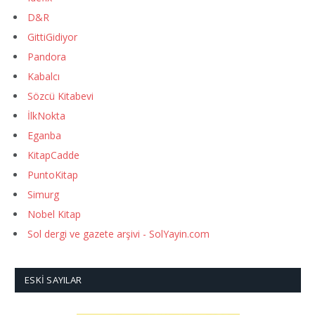
D&R
GittiGidiyor
Pandora
Kabalcı
Sözcü Kitabevi
İlkNokta
Eganba
KitapCadde
PuntoKitap
Simurg
Nobel Kitap
Sol dergi ve gazete arşivi - SolYayin.com
ESKI SAYILAR