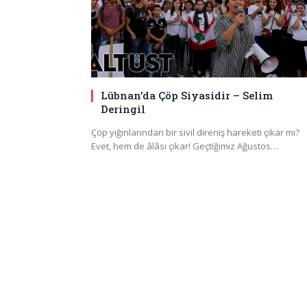
Lübnan’da Çöp Siyasidir – Selim
Deringil
Çöp yığınlarından bir sivil direniş hareketi çıkar mı?
Evet, hem de âlâsı çıkar! Geçtiğimiz Ağustos…