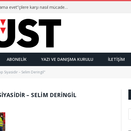
Ulusalcılar kimlerdir ve “Yetmez ama evet”çilere karşı nasıl mücadele ederler?
ABONELIK
YAZI VE DANIŞMA KURULU
İLETIŞIM
 Siyasidir – Selim Deringil"
IYASIDIR – SELIM DERINGIL