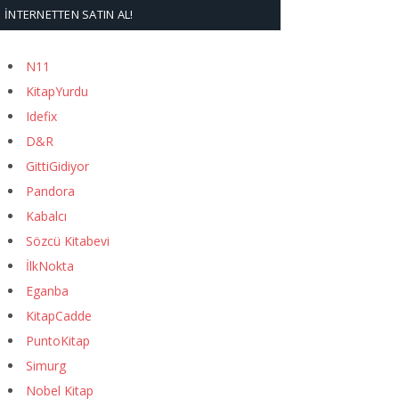
İNTERNETTEN SATIN AL!
N11
KitapYurdu
Idefix
D&R
GittiGidiyor
Pandora
Kabalcı
Sözcü Kitabevi
İlkNokta
Eganba
KitapCadde
PuntoKitap
Simurg
Nobel Kitap