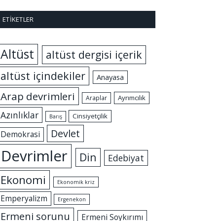
ETIKETLER
Altüst
altüst dergisi içerik
altüst içindekiler
Anayasa
Arap devrimleri
Ayrımcılık
Araplar
Azınlıklar
Cinsiyetçilik
Barış
Devlet
Demokrasi
Devrimler
Din
Edebiyat
Ekonomi
Ekonomik kriz
Emperyalizm
Ergenekon
Ermeni sorunu
Ermeni Soykırımı