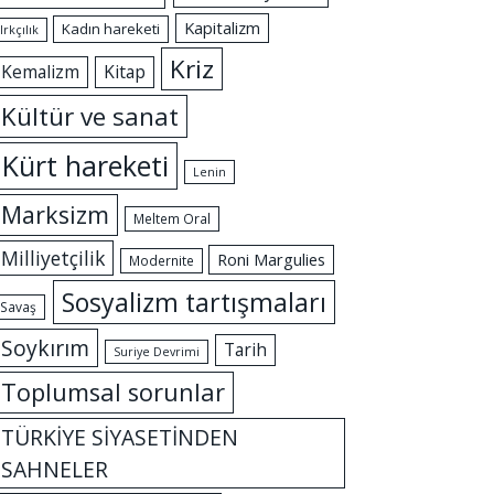
Kapitalizm
Kadın hareketi
Irkçılık
Kriz
Kemalizm
Kitap
Kültür ve sanat
Kürt hareketi
Lenin
Marksizm
Meltem Oral
Milliyetçilik
Roni Margulies
Modernite
Sosyalizm tartışmaları
Savaş
Soykırım
Tarih
Suriye Devrimi
Toplumsal sorunlar
TÜRKİYE SİYASETİNDEN
SAHNELER