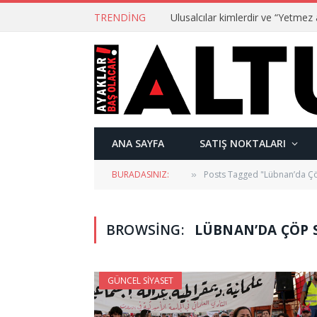
TRENDING
ANA SAYFA
SATIŞ NOKTALARI
BURADASINIZ:
Posts Tagged "Lübnan’da Çöp
»
BROWSING:
LÜBNAN’DA ÇÖP S
GÜNCEL SIYASET