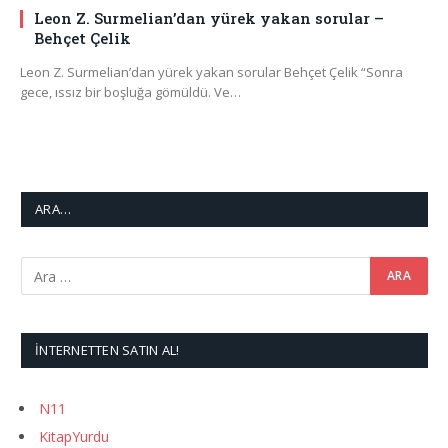
Leon Z. Surmelian’dan yürek yakan sorular –
Behçet Çelik
Leon Z. Surmelian’dan yürek yakan sorular Behçet Çelik “Sonra
gece, ıssız bir boşluğa gömüldü. Ve…
ARA…
İNTERNETTEN SATIN AL!
N11
KitapYurdu