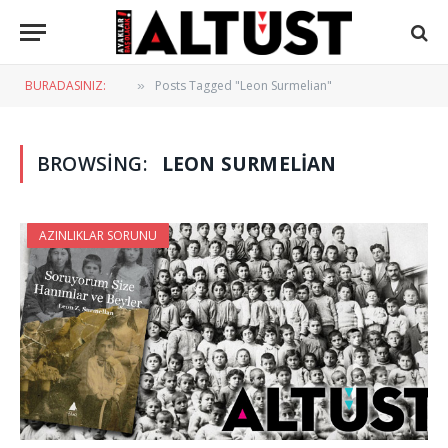
BURADASINIZ:
Posts Tagged "Leon Surmelian"
»
BROWSING:
LEON SURMELIAN
AZINLIKLAR SORUNU