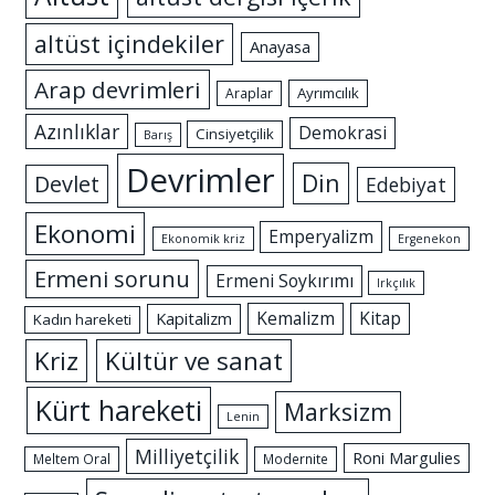
altüst içindekiler
Anayasa
Arap devrimleri
Ayrımcılık
Araplar
Azınlıklar
Demokrasi
Cinsiyetçilik
Barış
Devrimler
Din
Devlet
Edebiyat
Ekonomi
Emperyalizm
Ekonomik kriz
Ergenekon
Ermeni sorunu
Ermeni Soykırımı
Irkçılık
Kemalizm
Kitap
Kapitalizm
Kadın hareketi
Kriz
Kültür ve sanat
Kürt hareketi
Marksizm
Lenin
Milliyetçilik
Roni Margulies
Meltem Oral
Modernite