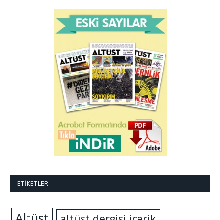
ETIKETLER
Altüst
altüst dergisi içerik