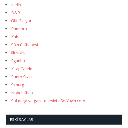
Idefix
D&R
GittiGidiyor
Pandora
Kabalcı
Sözcü Kitabevi
İlkNokta
Eganba
KitapCadde
PuntoKitap
Simurg
Nobel Kitap
Sol dergi ve gazete arşivi - SolYayin.com
ESKI SAYILAR