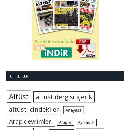
ETIKETLER
Altüst
altüst dergisi içerik
altüst içindekiler
Anayasa
Arap devrimleri
Ayrımcılık
Araplar