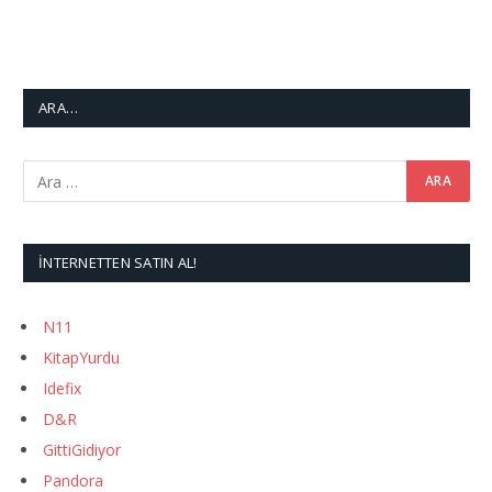
ARA…
İNTERNETTEN SATIN AL!
N11
KitapYurdu
Idefix
D&R
GittiGidiyor
Pandora