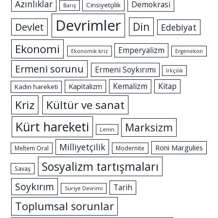
Azınlıklar
Demokrasi
Cinsiyetçilik
Barış
Devrimler
Din
Devlet
Edebiyat
Ekonomi
Emperyalizm
Ekonomik kriz
Ergenekon
Ermeni sorunu
Ermeni Soykırımı
Irkçılık
Kemalizm
Kitap
Kapitalizm
Kadın hareketi
Kriz
Kültür ve sanat
Kürt hareketi
Marksizm
Lenin
Milliyetçilik
Roni Margulies
Meltem Oral
Modernite
Sosyalizm tartışmaları
Savaş
Soykırım
Tarih
Suriye Devrimi
Toplumsal sorunlar