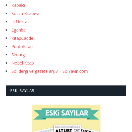
Kabalcı
Sözcü Kitabevi
İlkNokta
Eganba
KitapCadde
PuntoKitap
Simurg
Nobel Kitap
Sol dergi ve gazete arşivi - SolYayin.com
ESKI SAYILAR