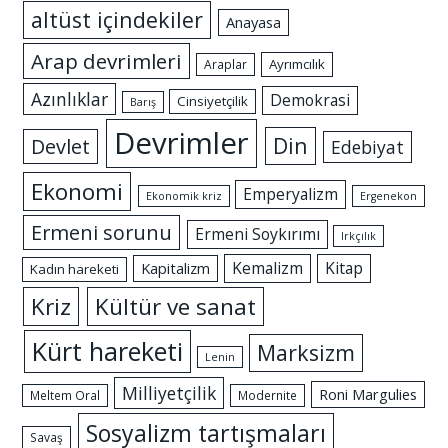
altüst içindekiler
Anayasa
Arap devrimleri
Ayrımcılık
Araplar
Azınlıklar
Demokrasi
Cinsiyetçilik
Barış
Devrimler
Din
Devlet
Edebiyat
Ekonomi
Emperyalizm
Ekonomik kriz
Ergenekon
Ermeni sorunu
Ermeni Soykırımı
Irkçılık
Kemalizm
Kitap
Kapitalizm
Kadın hareketi
Kriz
Kültür ve sanat
Kürt hareketi
Marksizm
Lenin
Milliyetçilik
Roni Margulies
Meltem Oral
Modernite
Sosyalizm tartışmaları
Savaş