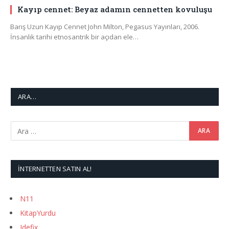
Kayıp cennet: Beyaz adamın cennetten kovuluşu
Barış Uzun Kayıp Cennet John Milton, Pegasus Yayınları, 2006.
İnsanlık tarihi etnosantrik bir açıdan ele…
ARA…
İNTERNETTEN SATIN AL!
N11
KitapYurdu
Idefix