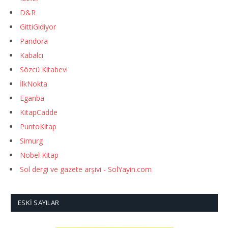
D&R
GittiGidiyor
Pandora
Kabalcı
Sözcü Kitabevi
İlkNokta
Eganba
KitapCadde
PuntoKitap
Simurg
Nobel Kitap
Sol dergi ve gazete arşivi - SolYayin.com
ESKI SAYILAR