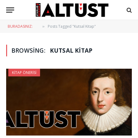
BURADASINIZ:
Posts Tagged "Kutsal Kitap"
»
BROWSING:
KUTSAL KITAP
KITAP ÖNERISI