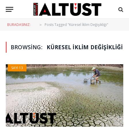
BURADASINIZ:
Posts Tagged "Küresel İklim Değişikliği"
»
BROWSING:
KÜRESEL İKLIM DEĞIŞIKLIĞI
SAYI 13