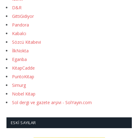
D&R
GittiGidiyor
Pandora
Kabalcı
Sözcü Kitabevi
İlkNokta
Eganba
KitapCadde
PuntoKitap
Simurg
Nobel Kitap
Sol dergi ve gazete arşivi - SolYayin.com
ESKI SAYILAR