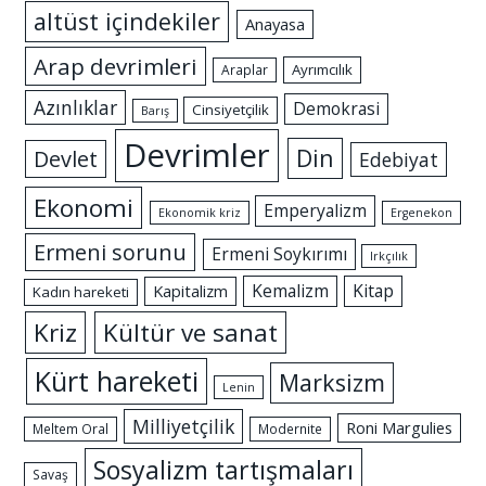
altüst içindekiler
Anayasa
Arap devrimleri
Ayrımcılık
Araplar
Azınlıklar
Demokrasi
Cinsiyetçilik
Barış
Devrimler
Din
Devlet
Edebiyat
Ekonomi
Emperyalizm
Ekonomik kriz
Ergenekon
Ermeni sorunu
Ermeni Soykırımı
Irkçılık
Kemalizm
Kitap
Kapitalizm
Kadın hareketi
Kriz
Kültür ve sanat
Kürt hareketi
Marksizm
Lenin
Milliyetçilik
Roni Margulies
Meltem Oral
Modernite
Sosyalizm tartışmaları
Savaş