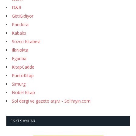
D&R
GittiGidiyor
Pandora
Kabalcı
Sözcü Kitabevi
İlkNokta
Eganba
KitapCadde
PuntoKitap
Simurg
Nobel Kitap
Sol dergi ve gazete arşivi - SolYayin.com
ESKI SAYILAR