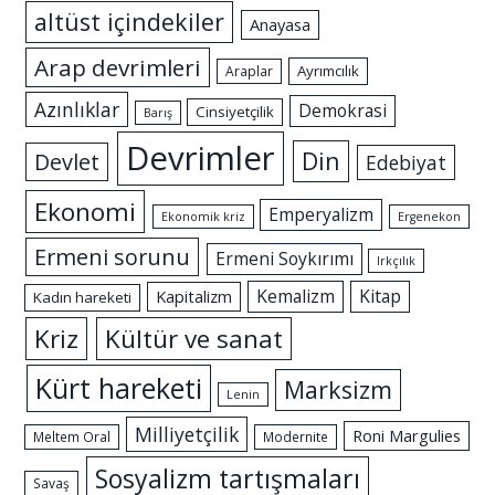
altüst içindekiler
Anayasa
Arap devrimleri
Ayrımcılık
Araplar
Azınlıklar
Demokrasi
Cinsiyetçilik
Barış
Devrimler
Din
Devlet
Edebiyat
Ekonomi
Emperyalizm
Ekonomik kriz
Ergenekon
Ermeni sorunu
Ermeni Soykırımı
Irkçılık
Kemalizm
Kitap
Kapitalizm
Kadın hareketi
Kriz
Kültür ve sanat
Kürt hareketi
Marksizm
Lenin
Milliyetçilik
Roni Margulies
Meltem Oral
Modernite
Sosyalizm tartışmaları
Savaş