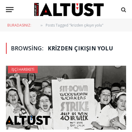
BURADASINIZ:
Posts Tagged "krizden çıkışın yolu"
»
BROWSING:
KRIZDEN ÇIKIŞIN YOLU
İŞÇI HAREKETI