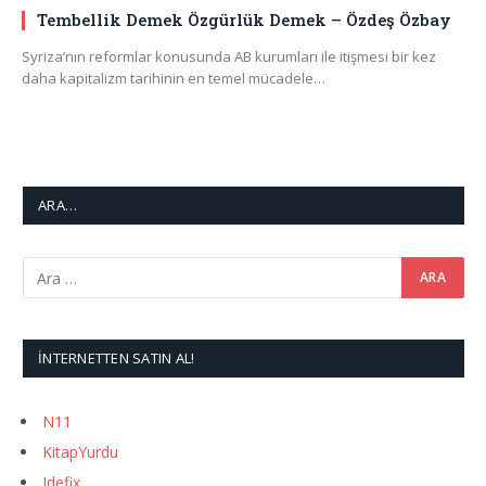
Tembellik Demek Özgürlük Demek – Özdeş Özbay
Syriza’nın reformlar konusunda AB kurumları ile itişmesi bir kez
daha kapitalizm tarihinin en temel mücadele…
ARA…
İNTERNETTEN SATIN AL!
N11
KitapYurdu
Idefix