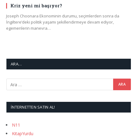
Kriz yeni mi başıyor?
Joseph Choonara Ekonominin durumu, seçimlerden sonra da
İngiltere’deki politik yaşamı şekillendirmeye devam ediyor,
egemenlerin manevra…
ARA…
İNTERNETTEN SATIN AL!
N11
KitapYurdu