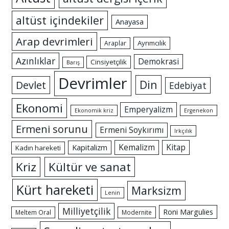
altüst içindekiler
Anayasa
Arap devrimleri
Ayrımcılık
Araplar
Azınlıklar
Demokrasi
Cinsiyetçilik
Barış
Devrimler
Din
Devlet
Edebiyat
Ekonomi
Emperyalizm
Ekonomik kriz
Ergenekon
Ermeni sorunu
Ermeni Soykırımı
Irkçılık
Kemalizm
Kitap
Kapitalizm
Kadın hareketi
Kriz
Kültür ve sanat
Kürt hareketi
Marksizm
Lenin
Milliyetçilik
Roni Margulies
Meltem Oral
Modernite