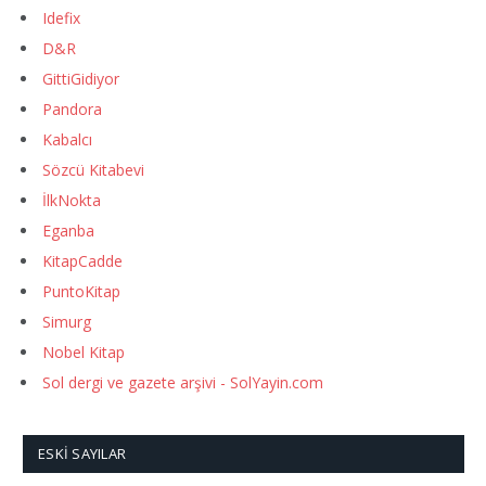
Idefix
D&R
GittiGidiyor
Pandora
Kabalcı
Sözcü Kitabevi
İlkNokta
Eganba
KitapCadde
PuntoKitap
Simurg
Nobel Kitap
Sol dergi ve gazete arşivi - SolYayin.com
ESKI SAYILAR