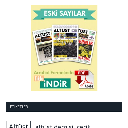
ETIKETLER
Altüst
altüst dergisi içerik