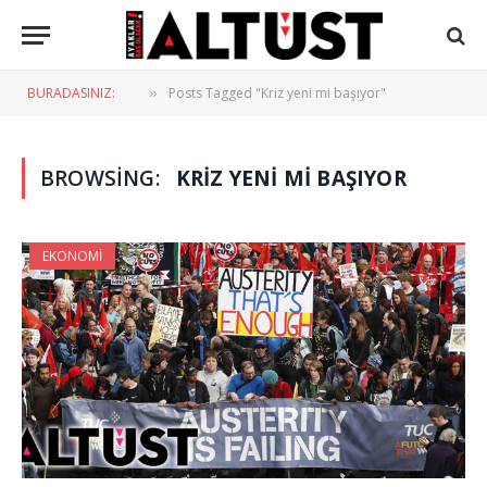
BURADASINIZ:
Posts Tagged "Kriz yeni mi başıyor"
»
BROWSING:
KRIZ YENI MI BAŞIYOR
EKONOMI