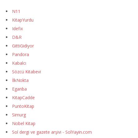
N11
KitapYurdu
Idefix
D&R
GittiGidiyor
Pandora
Kabalcı
Sözcü Kitabevi
İlkNokta
Eganba
KitapCadde
PuntoKitap
Simurg
Nobel Kitap
Sol dergi ve gazete arşivi - SolYayin.com