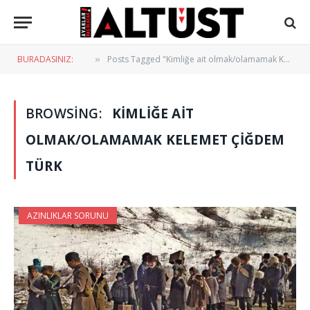
BURADASINIZ:
Posts Tagged "Kimliğe ait olmak/olamamak Kelemet Çiğdem Türk"
»
BROWSING:
KIMLIĞE AIT
OLMAK/OLAMAMAK KELEMET ÇIĞDEM
TÜRK
AZINLIKLAR SORUNU