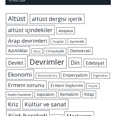
ETIKETLER
Altüst
altüst dergisi içerik
altüst içindekiler
Anayasa
Arap devrimleri
Ayrımcılık
Araplar
Azınlıklar
Demokrasi
Cinsiyetçilik
Barış
Devrimler
Din
Devlet
Edebiyat
Ekonomi
Emperyalizm
Ekonomik kriz
Ergenekon
Ermeni sorunu
Ermeni Soykırımı
Irkçılık
Kemalizm
Kitap
Kapitalizm
Kadın hareketi
Kriz
Kültür ve sanat
Kürt hareketi