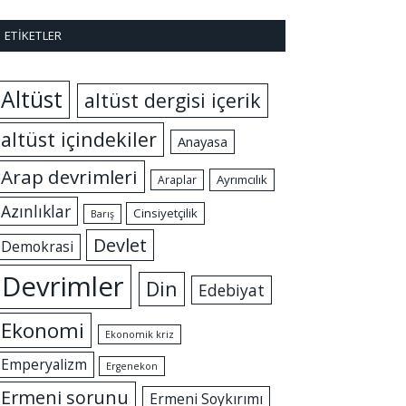
ETIKETLER
Altüst
altüst dergisi içerik
altüst içindekiler
Anayasa
Arap devrimleri
Ayrımcılık
Araplar
Azınlıklar
Cinsiyetçilik
Barış
Devlet
Demokrasi
Devrimler
Din
Edebiyat
Ekonomi
Ekonomik kriz
Emperyalizm
Ergenekon
Ermeni sorunu
Ermeni Soykırımı