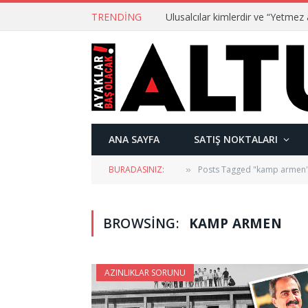
TRENDING
ANA SAYFA
SATIŞ NOKTALARI
BURADASINIZ:
Posts Tagged "kamp armen
»
BROWSING:
KAMP ARMEN
AZINLIKLAR SORUNU