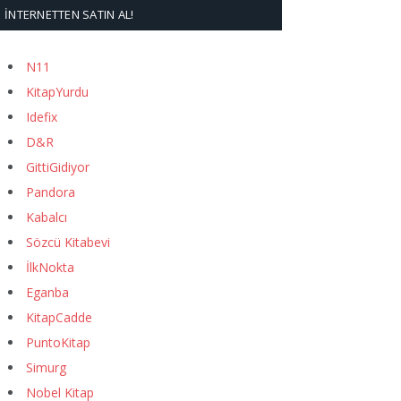
İNTERNETTEN SATIN AL!
N11
KitapYurdu
Idefix
D&R
GittiGidiyor
Pandora
Kabalcı
Sözcü Kitabevi
İlkNokta
Eganba
KitapCadde
PuntoKitap
Simurg
Nobel Kitap