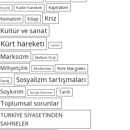
Kapitalizm
Kadın hareketi
Irkçılık
Kriz
Kemalizm
Kitap
Kültür ve sanat
Kürt hareketi
Lenin
Marksizm
Meltem Oral
Milliyetçilik
Roni Margulies
Modernite
Sosyalizm tartışmaları
Savaş
Soykırım
Tarih
Suriye Devrimi
Toplumsal sorunlar
TÜRKİYE SİYASETİNDEN
SAHNELER