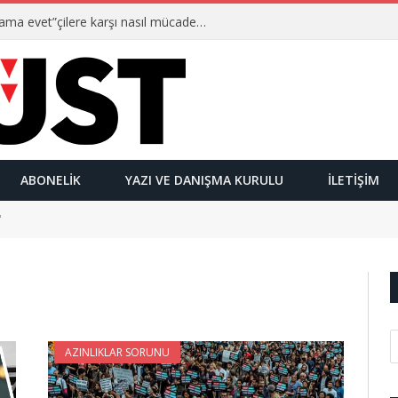
Ulusalcılar kimlerdir ve “Yetmez ama evet”çilere karşı nasıl mücadele ederler?
ABONELIK
YAZI VE DANIŞMA KURULU
İLETIŞIM
"
AZINLIKLAR SORUNU