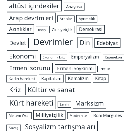
altüst içindekiler
Anayasa
Arap devrimleri
Ayrımcılık
Araplar
Azınlıklar
Demokrasi
Cinsiyetçilik
Barış
Devrimler
Din
Devlet
Edebiyat
Ekonomi
Emperyalizm
Ekonomik kriz
Ergenekon
Ermeni sorunu
Ermeni Soykırımı
Irkçılık
Kemalizm
Kitap
Kapitalizm
Kadın hareketi
Kriz
Kültür ve sanat
Kürt hareketi
Marksizm
Lenin
Milliyetçilik
Roni Margulies
Meltem Oral
Modernite
Sosyalizm tartışmaları
Savaş