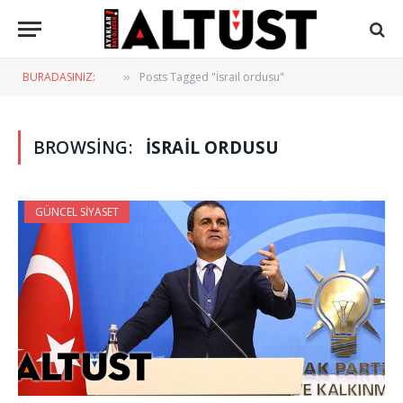
BURADASINIZ:
Posts Tagged "İsrail ordusu"
»
BROWSING:
İSRAIL ORDUSU
GÜNCEL SIYASET