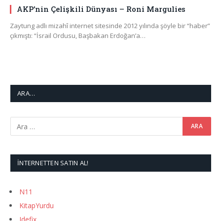
AKP’nin Çelişkili Dünyası – Roni Margulies
Zaytung adlı mizahî internet sitesinde 2012 yılında şöyle bir “haber”
çıkmıştı: “İsrail Ordusu, Başbakan Erdoğan’a…
ARA…
İNTERNETTEN SATIN AL!
N11
KitapYurdu
Idefix