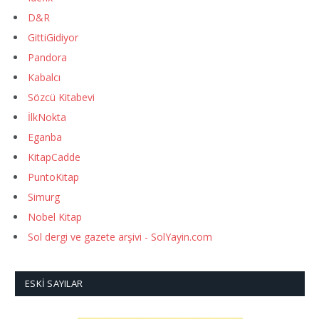
D&R
GittiGidiyor
Pandora
Kabalcı
Sözcü Kitabevi
İlkNokta
Eganba
KitapCadde
PuntoKitap
Simurg
Nobel Kitap
Sol dergi ve gazete arşivi - SolYayin.com
ESKI SAYILAR