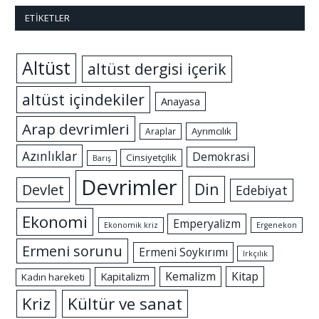
ETIKETLER
Altüst
altüst dergisi içerik
altüst içindekiler
Anayasa
Arap devrimleri
Ayrımcılık
Araplar
Azınlıklar
Demokrasi
Cinsiyetçilik
Barış
Devrimler
Din
Devlet
Edebiyat
Ekonomi
Emperyalizm
Ekonomik kriz
Ergenekon
Ermeni sorunu
Ermeni Soykırımı
Irkçılık
Kemalizm
Kitap
Kapitalizm
Kadın hareketi
Kriz
Kültür ve sanat