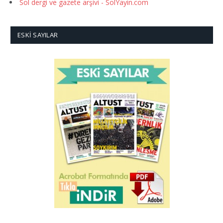
Sol dergi ve gazete arşivi - SolYayin.com
ESKI SAYILAR