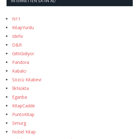
İNTERNETTEN SATIN AL!
N11
KitapYurdu
Idefix
D&R
GittiGidiyor
Pandora
Kabalcı
Sözcü Kitabevi
İlkNokta
Eganba
KitapCadde
PuntoKitap
Simurg
Nobel Kitap