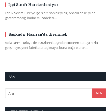
İşçi Sınıfı Hareketleniyor
Faruk Sevim Türkiye işçi sınıfı son bir yıldır, önceki on iki yılda
gösteremediği kadar mücadeleci…
Başkadır Haziran’da direnmek
Atilla Dirim Türkiye’de 1960’ların başından itibaren sanayi hızla
gelişmeye, yeni fabrikalar açılmaya, buna bağlı olarak…
ARA…