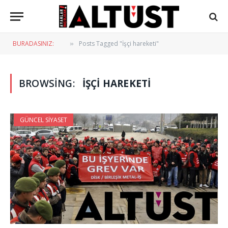
BURADASINIZ:
Posts Tagged "İşçi hareketi"
»
BROWSING:
İŞÇI HAREKETI
GÜNCEL SIYASET