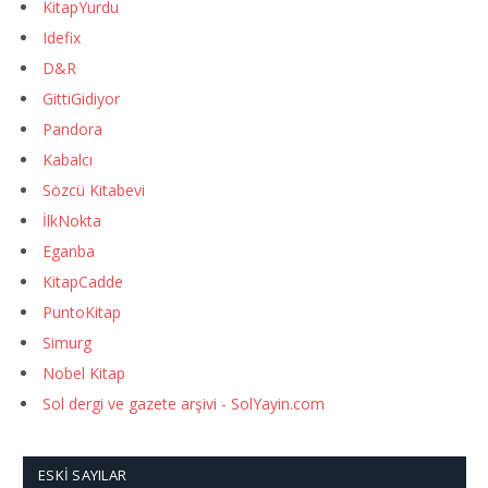
KitapYurdu
Idefix
D&R
GittiGidiyor
Pandora
Kabalcı
Sözcü Kitabevi
İlkNokta
Eganba
KitapCadde
PuntoKitap
Simurg
Nobel Kitap
Sol dergi ve gazete arşivi - SolYayin.com
ESKI SAYILAR