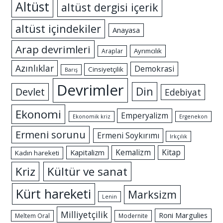
Altüst
altüst dergisi içerik
altüst içindekiler
Anayasa
Arap devrimleri
Ayrımcılık
Araplar
Azınlıklar
Demokrasi
Cinsiyetçilik
Barış
Devrimler
Din
Devlet
Edebiyat
Ekonomi
Emperyalizm
Ekonomik kriz
Ergenekon
Ermeni sorunu
Ermeni Soykırımı
Irkçılık
Kemalizm
Kitap
Kapitalizm
Kadın hareketi
Kriz
Kültür ve sanat
Kürt hareketi
Marksizm
Lenin
Milliyetçilik
Roni Margulies
Meltem Oral
Modernite