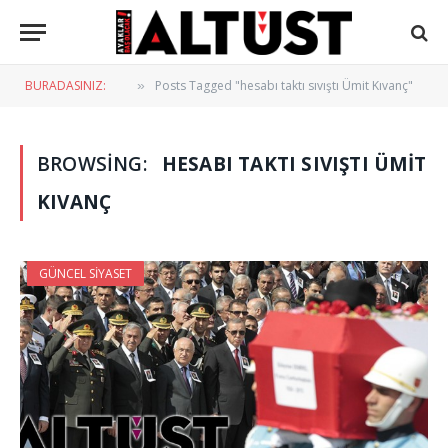
BURADASINIZ:
Posts Tagged "hesabı taktı sıvıştı Ümit Kıvanç"
»
BROWSING:
HESABI TAKTI SIVIŞTI ÜMIT
KIVANÇ
GÜNCEL SIYASET