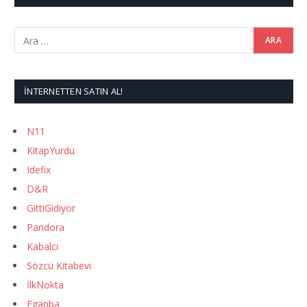
İNTERNETTEN SATIN AL!
N11
KitapYurdu
Idefix
D&R
GittiGidiyor
Pandora
Kabalcı
Sözcü Kitabevi
İlkNokta
Eganba