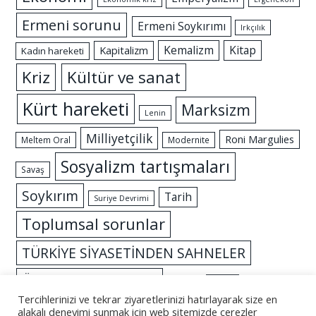
Ermeni sorunu
Ermeni Soykırımı
Irkçılık
Kemalizm
Kitap
Kapitalizm
Kadın hareketi
Kriz
Kültür ve sanat
Kürt hareketi
Marksizm
Lenin
Milliyetçilik
Roni Margulies
Meltem Oral
Modernite
Sosyalizm tartışmaları
Savaş
Soykırım
Tarih
Suriye Devrimi
Toplumsal sorunlar
TÜRKİYE SİYASETİNDEN SAHNELER
Özgürlük mücadelesi
İslam
İktidar
Tercihlerinizi ve tekrar ziyaretlerinizi hatırlayarak size en
alakalı deneyimi sunmak için web sitemizde çerezler