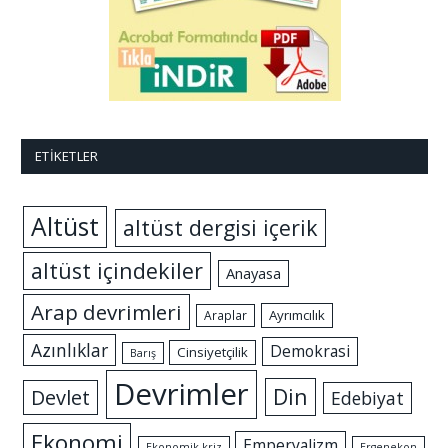
ETIKETLER
Altüst
altüst dergisi içerik
altüst içindekiler
Anayasa
Arap devrimleri
Ayrımcılık
Araplar
Azınlıklar
Demokrasi
Cinsiyetçilik
Barış
Devrimler
Din
Devlet
Edebiyat
Ekonomi
Emperyalizm
Ekonomik kriz
Ergenekon