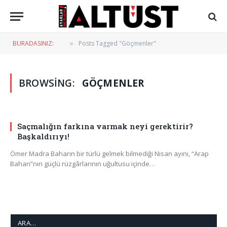
BURADASINIZ:
Posts Tagged "Göçmenler"
»
BROWSING:
GÖÇMENLER
Saçmalığın farkına varmak neyi gerektirir?
Başkaldırıyı!
Ömer Madra Baharın bir türlü gelmek bilmediği Nisan ayını, “Arap
Baharı”nın güçlü rüzgârlarının uğultusu içinde…
ARA…