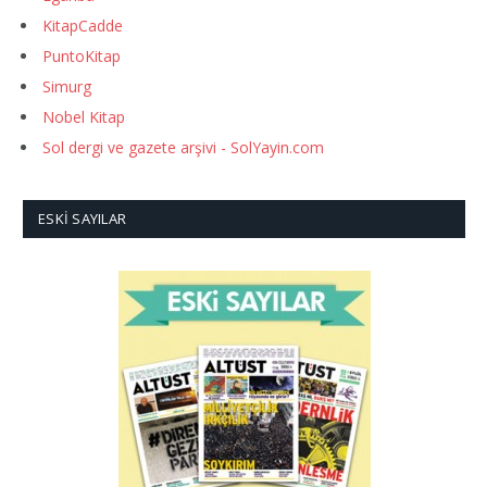
KitapCadde
PuntoKitap
Simurg
Nobel Kitap
Sol dergi ve gazete arşivi - SolYayin.com
ESKI SAYILAR