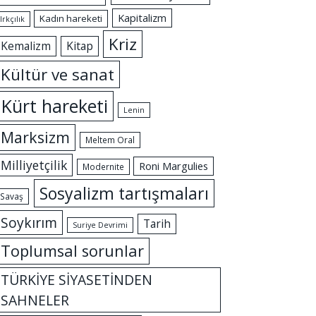
Kapitalizm
Kadın hareketi
Irkçılık
Kriz
Kemalizm
Kitap
Kültür ve sanat
Kürt hareketi
Lenin
Marksizm
Meltem Oral
Milliyetçilik
Roni Margulies
Modernite
Sosyalizm tartışmaları
Savaş
Soykırım
Tarih
Suriye Devrimi
Toplumsal sorunlar
TÜRKİYE SİYASETİNDEN
SAHNELER