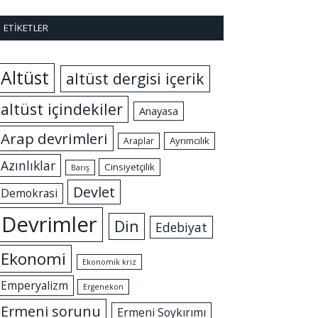
ETIKETLER
Altüst
altüst dergisi içerik
altüst içindekiler
Anayasa
Arap devrimleri
Ayrımcılık
Araplar
Azınlıklar
Cinsiyetçilik
Barış
Devlet
Demokrasi
Devrimler
Din
Edebiyat
Ekonomi
Ekonomik kriz
Emperyalizm
Ergenekon
Ermeni sorunu
Ermeni Soykırımı