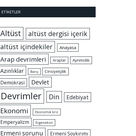
ETIKETLER
Altüst
altüst dergisi içerik
altüst içindekiler
Anayasa
Arap devrimleri
Ayrımcılık
Araplar
Azınlıklar
Cinsiyetçilik
Barış
Devlet
Demokrasi
Devrimler
Din
Edebiyat
Ekonomi
Ekonomik kriz
Emperyalizm
Ergenekon
Ermeni sorunu
Ermeni Soykırımı