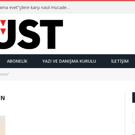
Ulusalcılar kimlerdir ve “Yetmez ama evet”çilere karşı nasıl mücadele ederler?
ABONELIK
YAZI VE DANIŞMA KURULU
İLETIŞIM
enon"
ON