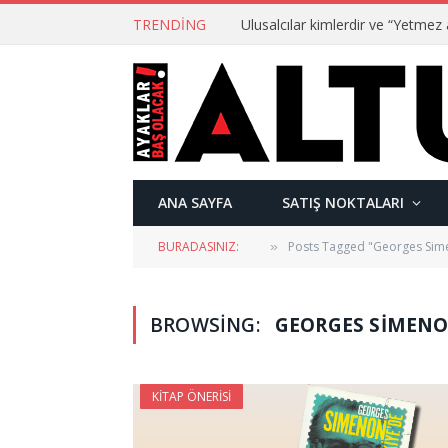
TRENDING
ANA SAYFA
SATIŞ NOKTALARI
BURADASINIZ:
Posts Tagged "Georges Sim
»
BROWSING:
GEORGES SIMEN
KITAP ÖNERISI