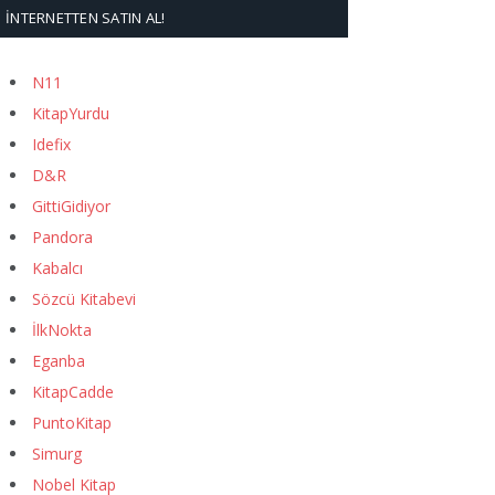
İNTERNETTEN SATIN AL!
N11
KitapYurdu
Idefix
D&R
GittiGidiyor
Pandora
Kabalcı
Sözcü Kitabevi
İlkNokta
Eganba
KitapCadde
PuntoKitap
Simurg
Nobel Kitap