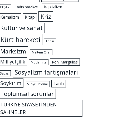
Kapitalizm
Kadın hareketi
Irkçılık
Kriz
Kemalizm
Kitap
Kültür ve sanat
Kürt hareketi
Lenin
Marksizm
Meltem Oral
Milliyetçilik
Roni Margulies
Modernite
Sosyalizm tartışmaları
Savaş
Soykırım
Tarih
Suriye Devrimi
Toplumsal sorunlar
TÜRKİYE SİYASETİNDEN
SAHNELER