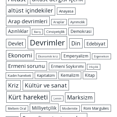
altüst içindekiler
Anayasa
Arap devrimleri
Ayrımcılık
Araplar
Azınlıklar
Demokrasi
Cinsiyetçilik
Barış
Devrimler
Din
Devlet
Edebiyat
Ekonomi
Emperyalizm
Ekonomik kriz
Ergenekon
Ermeni sorunu
Ermeni Soykırımı
Irkçılık
Kemalizm
Kitap
Kapitalizm
Kadın hareketi
Kriz
Kültür ve sanat
Kürt hareketi
Marksizm
Lenin
Milliyetçilik
Roni Margulies
Meltem Oral
Modernite