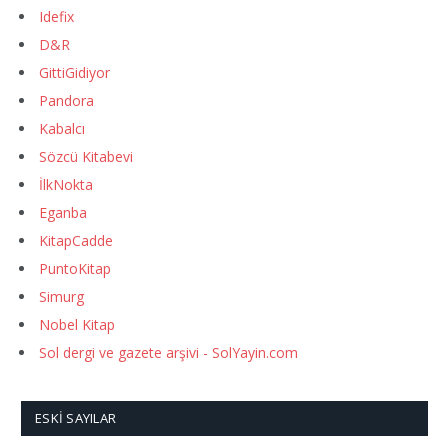
Idefix
D&R
GittiGidiyor
Pandora
Kabalcı
Sözcü Kitabevi
İlkNokta
Eganba
KitapCadde
PuntoKitap
Simurg
Nobel Kitap
Sol dergi ve gazete arşivi - SolYayin.com
ESKI SAYILAR