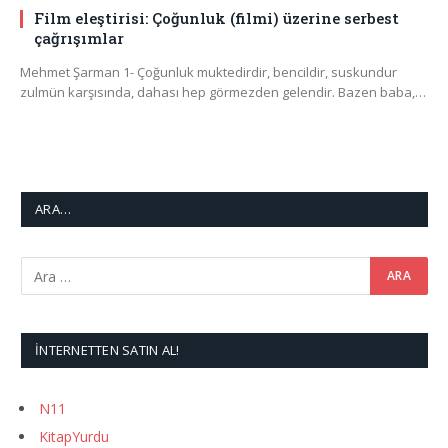
Film eleştirisi: Çoğunluk (filmi) üzerine serbest
çağrışımlar
Mehmet Şarman 1- Çoğunluk muktedirdir, bencildir, suskundur
zulmün karşısında, dahası hep görmezden gelendir. Bazen baba,…
ARA…
İNTERNETTEN SATIN AL!
N11
KitapYurdu