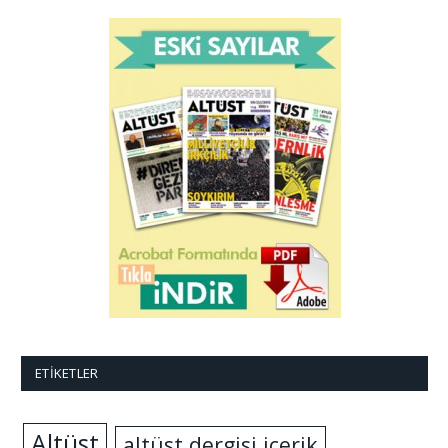
ETIKETLER
Altüst
altüst dergisi içerik