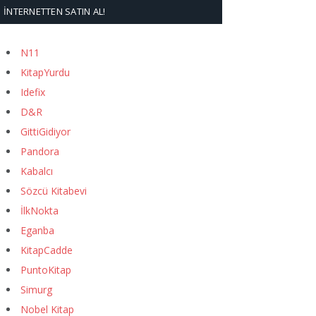
İNTERNETTEN SATIN AL!
N11
KitapYurdu
Idefix
D&R
GittiGidiyor
Pandora
Kabalcı
Sözcü Kitabevi
İlkNokta
Eganba
KitapCadde
PuntoKitap
Simurg
Nobel Kitap