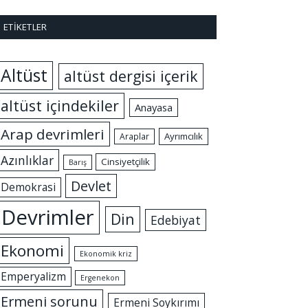
ETIKETLER
Altüst
altüst dergisi içerik
altüst içindekiler
Anayasa
Arap devrimleri
Ayrımcılık
Araplar
Azınlıklar
Cinsiyetçilik
Barış
Devlet
Demokrasi
Devrimler
Din
Edebiyat
Ekonomi
Ekonomik kriz
Emperyalizm
Ergenekon
Ermeni sorunu
Ermeni Soykırımı