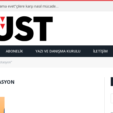
Ulusalcılar kimlerdir ve “Yetmez ama evet”çilere karşı nasıl mücadele ederler?
ABONELIK
YAZI VE DANIŞMA KURULU
İLETIŞIM
ptasyon"
ASYON