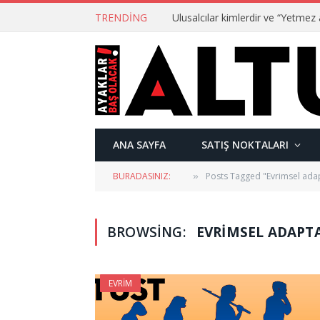
TRENDING
ANA SAYFA
SATIŞ NOKTALARI
BURADASINIZ:
Posts Tagged "Evrimsel ada
»
BROWSING:
EVRIMSEL ADAPT
EVRIM