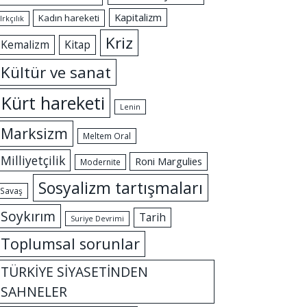
Kapitalizm
Kadın hareketi
Irkçılık
Kriz
Kemalizm
Kitap
Kültür ve sanat
Kürt hareketi
Lenin
Marksizm
Meltem Oral
Milliyetçilik
Roni Margulies
Modernite
Sosyalizm tartışmaları
Savaş
Soykırım
Tarih
Suriye Devrimi
Toplumsal sorunlar
TÜRKİYE SİYASETİNDEN
SAHNELER