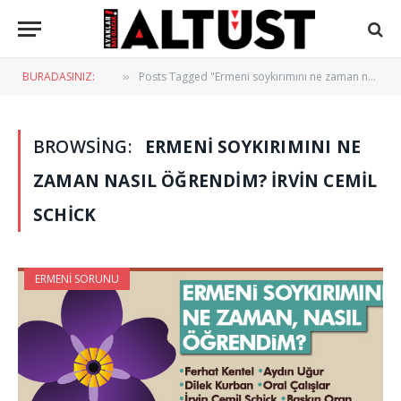
BURADASINIZ:
Posts Tagged "Ermeni soykırımını ne zaman nasıl öğrendim? İrvin Cemil Schick"
»
BROWSING:
ERMENI SOYKIRIMINI NE
ZAMAN NASIL ÖĞRENDIM? İRVIN CEMIL
SCHICK
ERMENI SORUNU