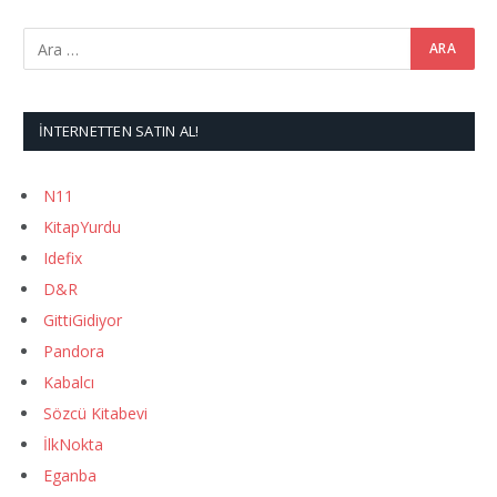
İNTERNETTEN SATIN AL!
N11
KitapYurdu
Idefix
D&R
GittiGidiyor
Pandora
Kabalcı
Sözcü Kitabevi
İlkNokta
Eganba