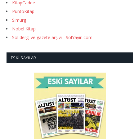
KitapCadde
PuntoKitap
Simurg
Nobel Kitap
Sol dergi ve gazete arşivi - SolYayin.com
ESKI SAYILAR