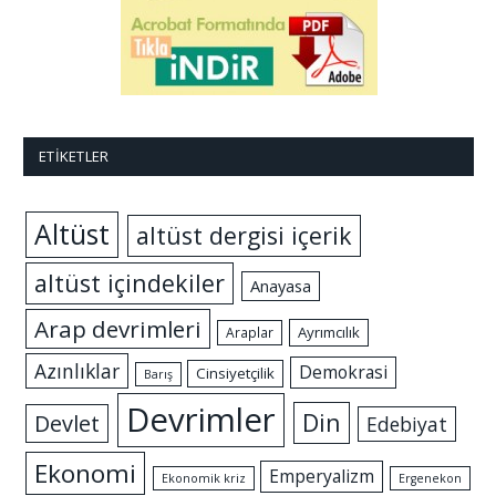
ETIKETLER
Altüst
altüst dergisi içerik
altüst içindekiler
Anayasa
Arap devrimleri
Ayrımcılık
Araplar
Azınlıklar
Demokrasi
Cinsiyetçilik
Barış
Devrimler
Din
Devlet
Edebiyat
Ekonomi
Emperyalizm
Ekonomik kriz
Ergenekon