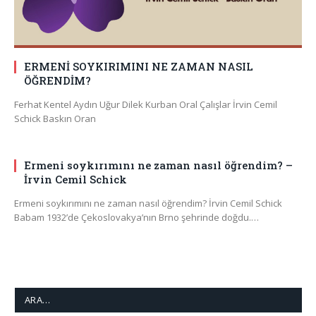
ERMENİ SOYKIRIMINI NE ZAMAN NASIL
ÖĞRENDİM?
Ferhat Kentel Aydın Uğur Dilek Kurban Oral Çalışlar İrvin Cemil
Schick Baskın Oran
Ermeni soykırımını ne zaman nasıl öğrendim? –
İrvin Cemil Schick
Ermeni soykırımını ne zaman nasıl öğrendim? İrvin Cemil Schick
Babam 1932’de Çekoslovakya’nın Brno şehrinde doğdu.…
ARA…