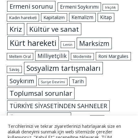
Ermeni sorunu
Ermeni Soykırımı
Irkçılık
Kemalizm
Kitap
Kapitalizm
Kadın hareketi
Kriz
Kültür ve sanat
Kürt hareketi
Marksizm
Lenin
Milliyetçilik
Roni Margulies
Meltem Oral
Modernite
Sosyalizm tartışmaları
Savaş
Soykırım
Tarih
Suriye Devrimi
Toplumsal sorunlar
TÜRKİYE SİYASETİNDEN SAHNELER
Özgürlük mücadelesi
İslam
İktidar
Tercihlerinizi ve tekrar ziyaretlerinizi hatırlayarak size en
alakalı deneyimi sunmak için web sitemizde çerezler
kullanıyoruz. "Kabul Et" seçeneğine tıklayarak, TÜM