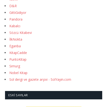
D&R
GittiGidiyor
Pandora
Kabalcı
Sözcü Kitabevi
İlkNokta
Eganba
KitapCadde
PuntoKitap
Simurg
Nobel Kitap
Sol dergi ve gazete arşivi - SolYayin.com
ESKI SAYILAR