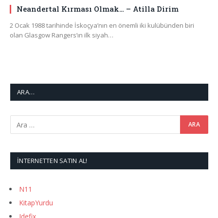
Neandertal Kırması Olmak… – Atilla Dirim
2 Ocak 1988 tarihinde İskoçya’nın en önemli iki kulübünden biri
olan Glasgow Rangers’ın ilk siyah…
ARA…
İNTERNETTEN SATIN AL!
N11
KitapYurdu
Idefix