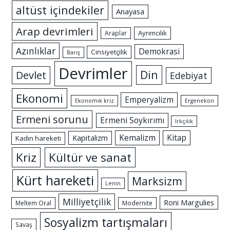
altüst içindekiler
Anayasa
Arap devrimleri
Ayrımcılık
Araplar
Azınlıklar
Demokrasi
Cinsiyetçilik
Barış
Devrimler
Din
Devlet
Edebiyat
Ekonomi
Emperyalizm
Ekonomik kriz
Ergenekon
Ermeni sorunu
Ermeni Soykırımı
Irkçılık
Kemalizm
Kitap
Kapitalizm
Kadın hareketi
Kriz
Kültür ve sanat
Kürt hareketi
Marksizm
Lenin
Milliyetçilik
Roni Margulies
Meltem Oral
Modernite
Sosyalizm tartışmaları
Savaş