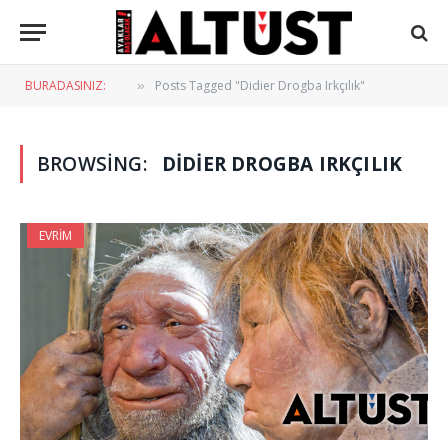
BURADASINIZ:
Posts Tagged "Didier Drogba Irkçılık"
»
BROWSING:
DIDIER DROGBA IRKÇILIK
EVRIM