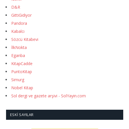
D&R
GittiGidiyor
Pandora
Kabalcı
Sözcü Kitabevi
İlkNokta
Eganba
KitapCadde
PuntoKitap
Simurg
Nobel Kitap
Sol dergi ve gazete arşivi - SolYayin.com
ESKI SAYILAR