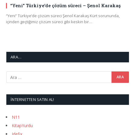
“Yeni” Türkiye’de çözüm süreci – Şenol Karakaş
“Yeni” Türkiye’de çözüm süreci Şenol Karakaş Kürt sorununda,
içinden geçtiğimiz çözüm süreci gibi keskin bir…
ARA…
İNTERNETTEN SATIN AL!
N11
KitapYurdu
Idefix