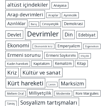
altüst içindekiler
Anayasa
Arap devrimleri
Ayrımcılık
Araplar
Azınlıklar
Demokrasi
Cinsiyetçilik
Barış
Devrimler
Din
Devlet
Edebiyat
Ekonomi
Emperyalizm
Ekonomik kriz
Ergenekon
Ermeni sorunu
Ermeni Soykırımı
Irkçılık
Kemalizm
Kitap
Kapitalizm
Kadın hareketi
Kriz
Kültür ve sanat
Kürt hareketi
Marksizm
Lenin
Milliyetçilik
Roni Margulies
Meltem Oral
Modernite
Sosyalizm tartışmaları
Savaş