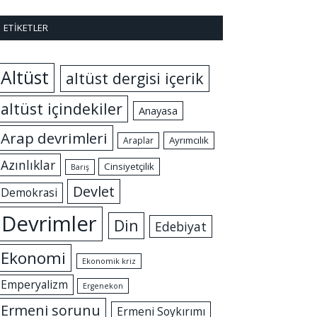
ETIKETLER
Altüst
altüst dergisi içerik
altüst içindekiler
Anayasa
Arap devrimleri
Ayrımcılık
Araplar
Azınlıklar
Cinsiyetçilik
Barış
Devlet
Demokrasi
Devrimler
Din
Edebiyat
Ekonomi
Ekonomik kriz
Emperyalizm
Ergenekon
Ermeni sorunu
Ermeni Soykırımı