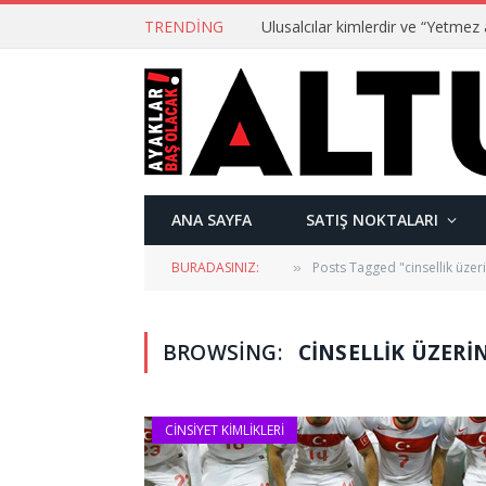
TRENDING
ANA SAYFA
SATIŞ NOKTALARI
BURADASINIZ:
Posts Tagged "cinsellik üzer
»
BROWSING:
CINSELLIK ÜZERI
CINSIYET KIMLIKLERI