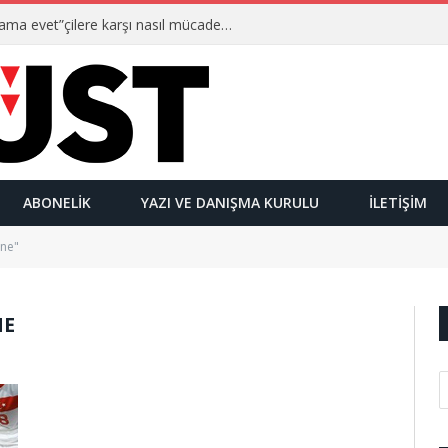
Ulusalcılar kimlerdir ve “Yetmez ama evet”çilere karşı nasıl mücadele ederler?
ABONELIK
YAZI VE DANIŞMA KURULU
İLETIŞIM
ine"
NE