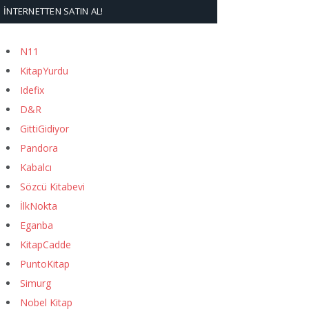
İNTERNETTEN SATIN AL!
N11
KitapYurdu
Idefix
D&R
GittiGidiyor
Pandora
Kabalcı
Sözcü Kitabevi
İlkNokta
Eganba
KitapCadde
PuntoKitap
Simurg
Nobel Kitap