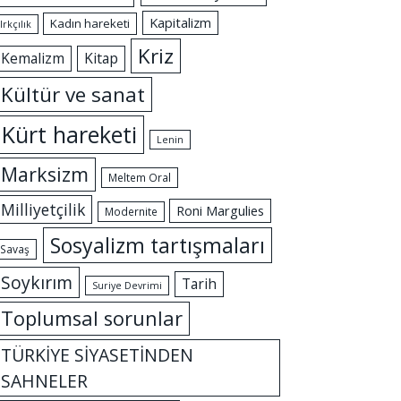
Kapitalizm
Kadın hareketi
Irkçılık
Kriz
Kemalizm
Kitap
Kültür ve sanat
Kürt hareketi
Lenin
Marksizm
Meltem Oral
Milliyetçilik
Roni Margulies
Modernite
Sosyalizm tartışmaları
Savaş
Soykırım
Tarih
Suriye Devrimi
Toplumsal sorunlar
TÜRKİYE SİYASETİNDEN
SAHNELER