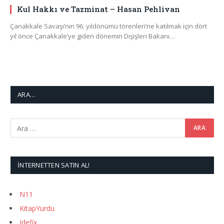
Kul Hakkı ve Tazminat – Hasan Pehlivan
Çanakkale Savaşı’nın 96. yıldönümü törenleri’ne katılmak için dört
yıl önce Çanakkale’ye giden dönemin Dışişleri Bakanı…
ARA…
İNTERNETTEN SATIN AL!
N11
KitapYurdu
Idefix