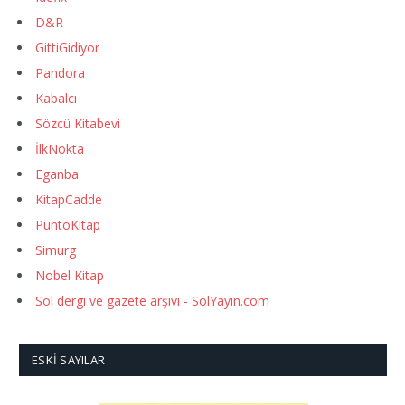
D&R
GittiGidiyor
Pandora
Kabalcı
Sözcü Kitabevi
İlkNokta
Eganba
KitapCadde
PuntoKitap
Simurg
Nobel Kitap
Sol dergi ve gazete arşivi - SolYayin.com
ESKI SAYILAR