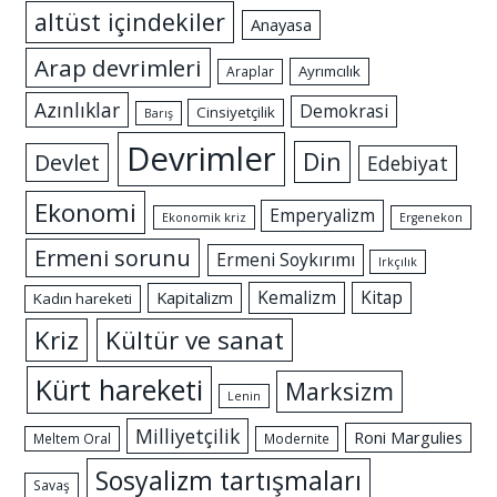
altüst içindekiler
Anayasa
Arap devrimleri
Ayrımcılık
Araplar
Azınlıklar
Demokrasi
Cinsiyetçilik
Barış
Devrimler
Din
Devlet
Edebiyat
Ekonomi
Emperyalizm
Ekonomik kriz
Ergenekon
Ermeni sorunu
Ermeni Soykırımı
Irkçılık
Kemalizm
Kitap
Kapitalizm
Kadın hareketi
Kriz
Kültür ve sanat
Kürt hareketi
Marksizm
Lenin
Milliyetçilik
Roni Margulies
Meltem Oral
Modernite
Sosyalizm tartışmaları
Savaş