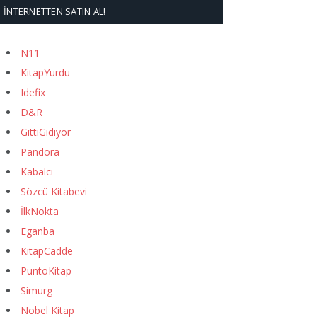
İNTERNETTEN SATIN AL!
N11
KitapYurdu
Idefix
D&R
GittiGidiyor
Pandora
Kabalcı
Sözcü Kitabevi
İlkNokta
Eganba
KitapCadde
PuntoKitap
Simurg
Nobel Kitap