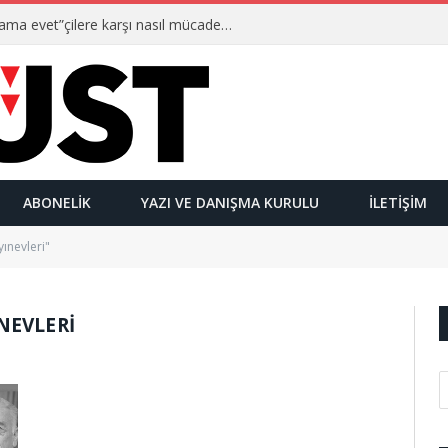
Ulusalcılar kimlerdir ve “Yetmez ama evet”çilere karşı nasıl mücadele ederler?
ABONELIK
YAZI VE DANIŞMA KURULU
İLETIŞIM
ınevleri"
NEVLERI