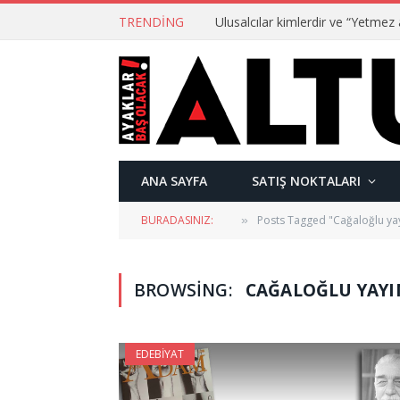
TRENDING
ANA SAYFA
SATIŞ NOKTALARI
BURADASINIZ:
Posts Tagged "Cağaloğlu yay
»
BROWSING:
CAĞALOĞLU YAYI
EDEBIYAT