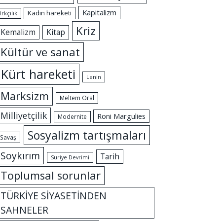
Kapitalizm
Kadın hareketi
Irkçılık
Kriz
Kemalizm
Kitap
Kültür ve sanat
Kürt hareketi
Lenin
Marksizm
Meltem Oral
Milliyetçilik
Roni Margulies
Modernite
Sosyalizm tartışmaları
Savaş
Soykırım
Tarih
Suriye Devrimi
Toplumsal sorunlar
TÜRKİYE SİYASETİNDEN
SAHNELER