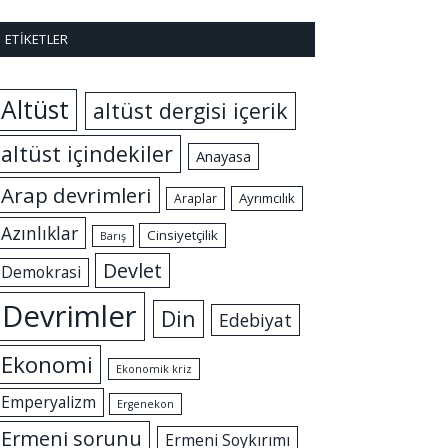
ETIKETLER
Altüst
altüst dergisi içerik
altüst içindekiler
Anayasa
Arap devrimleri
Ayrımcılık
Araplar
Azınlıklar
Cinsiyetçilik
Barış
Devlet
Demokrasi
Devrimler
Din
Edebiyat
Ekonomi
Ekonomik kriz
Emperyalizm
Ergenekon
Ermeni sorunu
Ermeni Soykırımı