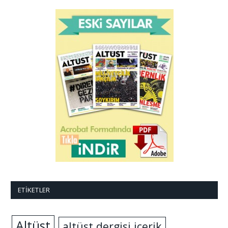
ETIKETLER
Altüst
altüst dergisi içerik