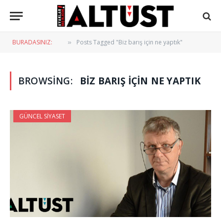
BURADASINIZ:
Posts Tagged "Biz barış için ne yaptık"
»
BROWSING:
BIZ BARIŞ IÇIN NE YAPTIK
GÜNCEL SIYASET