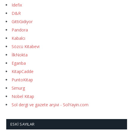
Idefix
D&R
GittiGidiyor
Pandora
Kabalcı
Sözcü Kitabevi
İlkNokta
Eganba
KitapCadde
PuntoKitap
Simurg
Nobel Kitap
Sol dergi ve gazete arşivi - SolYayin.com
ESKI SAYILAR