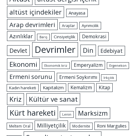
altüst içindekiler
Anayasa
Arap devrimleri
Ayrımcılık
Araplar
Azınlıklar
Demokrasi
Cinsiyetçilik
Barış
Devrimler
Din
Devlet
Edebiyat
Ekonomi
Emperyalizm
Ekonomik kriz
Ergenekon
Ermeni sorunu
Ermeni Soykırımı
Irkçılık
Kemalizm
Kitap
Kapitalizm
Kadın hareketi
Kriz
Kültür ve sanat
Kürt hareketi
Marksizm
Lenin
Milliyetçilik
Roni Margulies
Meltem Oral
Modernite