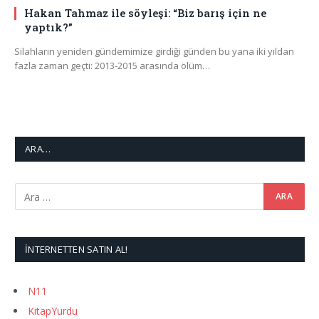
Hakan Tahmaz ile söyleşi: “Biz barış için ne
yaptık?”
Silahların yeniden gündemimize girdiği günden bu yana iki yıldan
fazla zaman geçti: 2013-2015 arasında ölüm…
ARA…
İNTERNETTEN SATIN AL!
N11
KitapYurdu