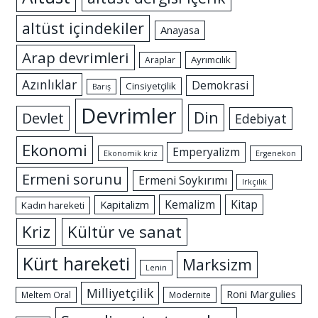
altüst içindekiler
Anayasa
Arap devrimleri
Ayrımcılık
Araplar
Azınlıklar
Demokrasi
Cinsiyetçilik
Barış
Devrimler
Din
Devlet
Edebiyat
Ekonomi
Emperyalizm
Ekonomik kriz
Ergenekon
Ermeni sorunu
Ermeni Soykırımı
Irkçılık
Kemalizm
Kitap
Kapitalizm
Kadın hareketi
Kriz
Kültür ve sanat
Kürt hareketi
Marksizm
Lenin
Milliyetçilik
Roni Margulies
Meltem Oral
Modernite