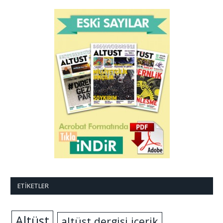
ETIKETLER
Altüst
altüst dergisi içerik