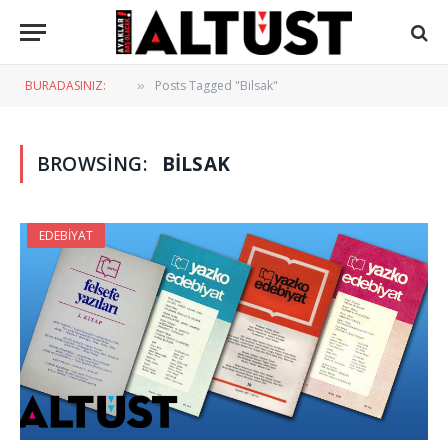
BURADASINIZ:
Posts Tagged "Bilsak"
»
BROWSING:
BILSAK
EDEBIYAT