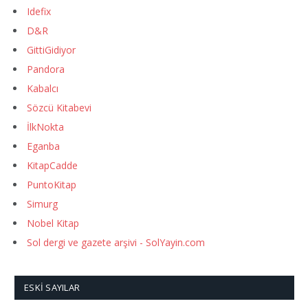
Idefix
D&R
GittiGidiyor
Pandora
Kabalcı
Sözcü Kitabevi
İlkNokta
Eganba
KitapCadde
PuntoKitap
Simurg
Nobel Kitap
Sol dergi ve gazete arşivi - SolYayin.com
ESKI SAYILAR