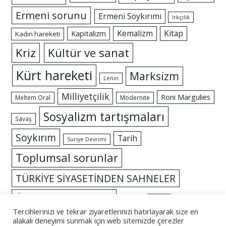
Ermeni sorunu
Ermeni Soykırımı
Irkçılık
Kemalizm
Kitap
Kapitalizm
Kadın hareketi
Kriz
Kültür ve sanat
Kürt hareketi
Marksizm
Lenin
Milliyetçilik
Roni Margulies
Meltem Oral
Modernite
Sosyalizm tartışmaları
Savaş
Soykırım
Tarih
Suriye Devrimi
Toplumsal sorunlar
TÜRKİYE SİYASETİNDEN SAHNELER
Özgürlük mücadelesi
İslam
İktidar
Tercihlerinizi ve tekrar ziyaretlerinizi hatırlayarak size en
alakalı deneyimi sunmak için web sitemizde çerezler