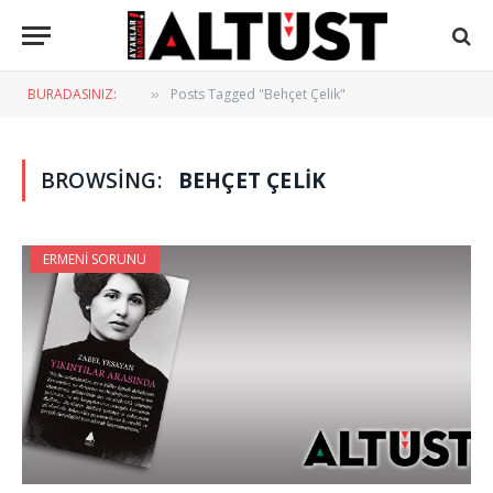
BURADASINIZ:
Posts Tagged "Behçet Çelik"
»
BROWSING:
BEHÇET ÇELIK
ERMENI SORUNU