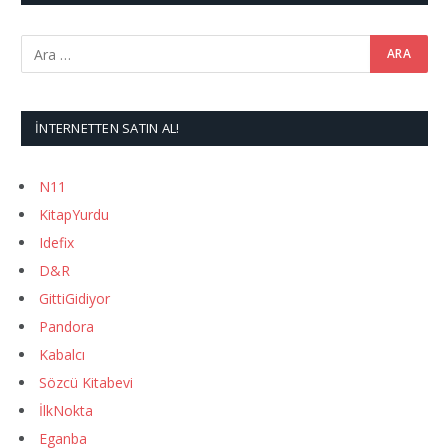
İNTERNETTEN SATIN AL!
N11
KitapYurdu
Idefix
D&R
GittiGidiyor
Pandora
Kabalcı
Sözcü Kitabevi
İlkNokta
Eganba