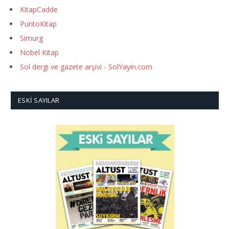
KitapCadde
PuntoKitap
Simurg
Nobel Kitap
Sol dergi ve gazete arşivi - SolYayin.com
ESKI SAYILAR