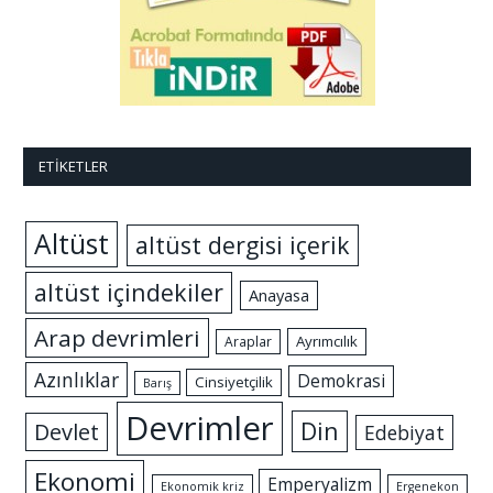
ETIKETLER
Altüst
altüst dergisi içerik
altüst içindekiler
Anayasa
Arap devrimleri
Ayrımcılık
Araplar
Azınlıklar
Demokrasi
Cinsiyetçilik
Barış
Devrimler
Din
Devlet
Edebiyat
Ekonomi
Emperyalizm
Ekonomik kriz
Ergenekon