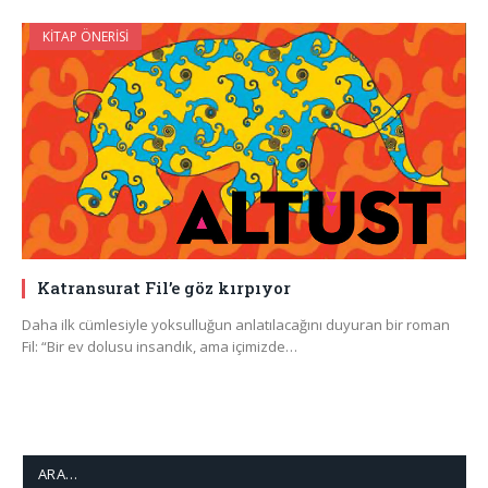
KITAP ÖNERISI
Katransurat Fil’e göz kırpıyor
Daha ilk cümlesiyle yoksulluğun anlatılacağını duyuran bir roman
Fil: “Bir ev dolusu insandık, ama içimizde…
ARA…