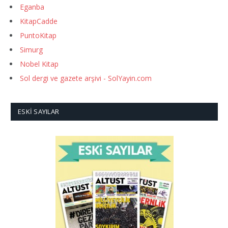
Eganba
KitapCadde
PuntoKitap
Simurg
Nobel Kitap
Sol dergi ve gazete arşivi - SolYayin.com
ESKI SAYILAR