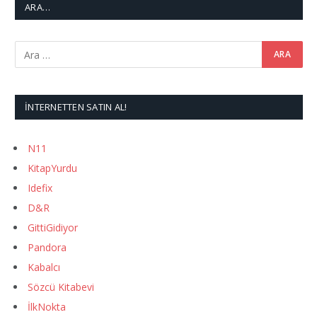
ARA…
İNTERNETTEN SATIN AL!
N11
KitapYurdu
Idefix
D&R
GittiGidiyor
Pandora
Kabalcı
Sözcü Kitabevi
İlkNokta