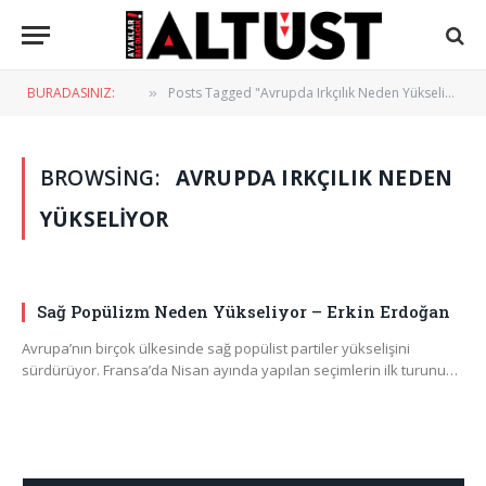
BURADASINIZ:
Posts Tagged "Avrupda Irkçılık Neden Yükseliyor"
»
BROWSING:
AVRUPDA IRKÇILIK NEDEN
YÜKSELIYOR
Sağ Popülizm Neden Yükseliyor – Erkin Erdoğan
Avrupa’nın birçok ülkesinde sağ popülist partiler yükselişini
sürdürüyor. Fransa’da Nisan ayında yapılan seçimlerin ilk turunu…