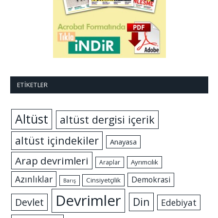
ETIKETLER
Altüst
altüst dergisi içerik
altüst içindekiler
Anayasa
Arap devrimleri
Ayrımcılık
Araplar
Azınlıklar
Demokrasi
Cinsiyetçilik
Barış
Devrimler
Din
Devlet
Edebiyat