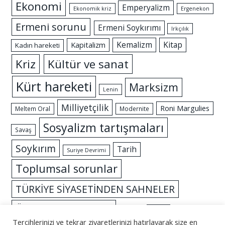
Ekonomi
Emperyalizm
Ekonomik kriz
Ergenekon
Ermeni sorunu
Ermeni Soykırımı
Irkçılık
Kemalizm
Kitap
Kapitalizm
Kadın hareketi
Kriz
Kültür ve sanat
Kürt hareketi
Marksizm
Lenin
Milliyetçilik
Roni Margulies
Meltem Oral
Modernite
Sosyalizm tartışmaları
Savaş
Soykırım
Tarih
Suriye Devrimi
Toplumsal sorunlar
TÜRKİYE SİYASETİNDEN SAHNELER
Özgürlük mücadelesi
İslam
İktidar
Tercihlerinizi ve tekrar ziyaretlerinizi hatırlayarak size en