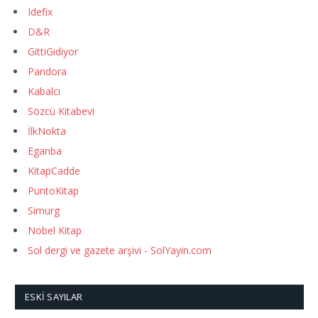
Idefix
D&R
GittiGidiyor
Pandora
Kabalcı
Sözcü Kitabevi
İlkNokta
Eganba
KitapCadde
PuntoKitap
Simurg
Nobel Kitap
Sol dergi ve gazete arşivi - SolYayin.com
ESKI SAYILAR