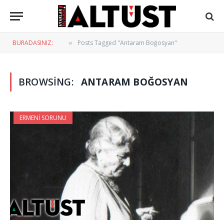
BURADASINIZ:
Posts Tagged "Antaram Boğosyan"
»
BROWSING:
ANTARAM BOĞOSYAN
ERMENI SORUNU