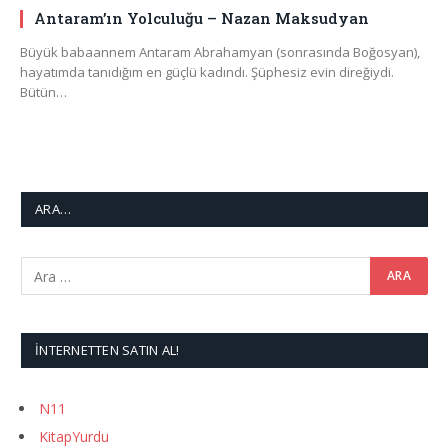
Antaram’ın Yolculuğu – Nazan Maksudyan
Büyük babaannem Antaram Abrahamyan (sonrasında Boğosyan),
hayatımda tanıdığım en güçlü kadındı. Şüphesiz evin direğiydi.
Bütün…
ARA…
İNTERNETTEN SATIN AL!
N11
KitapYurdu