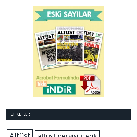
ETIKETLER
Altüst
altüst dergisi içerik