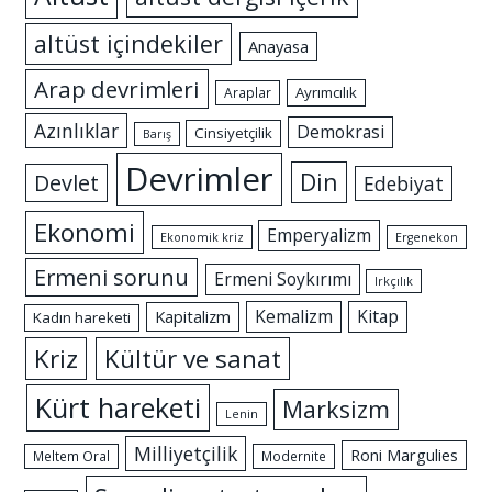
altüst içindekiler
Anayasa
Arap devrimleri
Ayrımcılık
Araplar
Azınlıklar
Demokrasi
Cinsiyetçilik
Barış
Devrimler
Din
Devlet
Edebiyat
Ekonomi
Emperyalizm
Ekonomik kriz
Ergenekon
Ermeni sorunu
Ermeni Soykırımı
Irkçılık
Kemalizm
Kitap
Kapitalizm
Kadın hareketi
Kriz
Kültür ve sanat
Kürt hareketi
Marksizm
Lenin
Milliyetçilik
Roni Margulies
Meltem Oral
Modernite