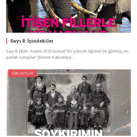
Sayı 8: İçindekiler
Sayı 8: Ekim– Kasım 2012 Güncel “En yüksek öğrenim görmüş, en
parlak subaylar” [Kerem Kabadayı]…
ESKI SAYILAR