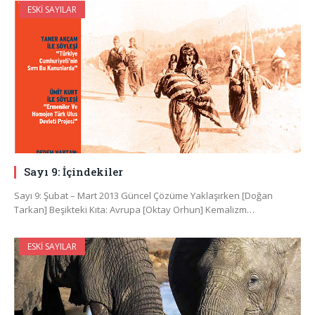
ESKI SAYILAR
Sayı 9: İçindekiler
Sayı 9: Şubat – Mart 2013 Güncel Çözüme Yaklaşırken [Doğan
Tarkan] Beşikteki Kıta: Avrupa [Oktay Orhun] Kemalizm…
ESKI SAYILAR