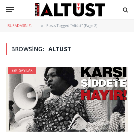
BURADASINIZ:
Posts Tagged "Altüst" (Page 2)
»
BROWSING:
ALTÜST
ESKI SAYILAR