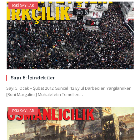
ESKI SAYILAR
Sayı 5: İçindekiler
Sayı 5: Ocak – Şubat 2012 Güncel 12 Eylül Darbecileri Yargılanırken
[Roni Margulies] Muhalefetin Temelleri…
ESKI SAYILAR