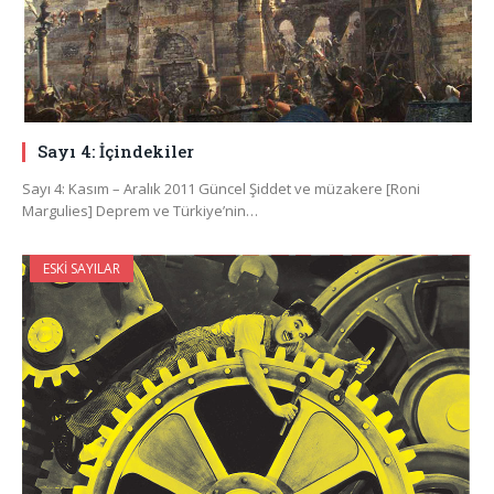
Sayı 4: İçindekiler
Sayı 4: Kasım – Aralık 2011 Güncel Şiddet ve müzakere [Roni
Margulies] Deprem ve Türkiye’nin…
ESKI SAYILAR