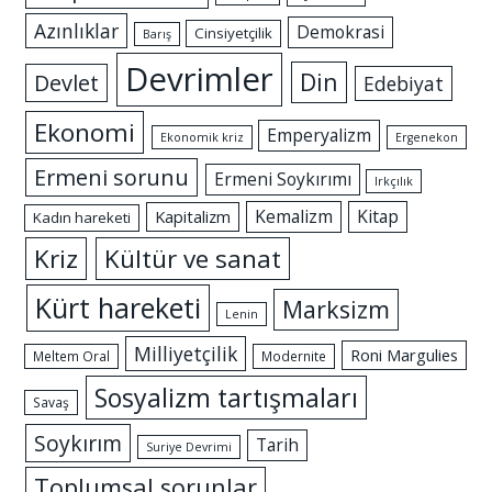
Azınlıklar
Demokrasi
Cinsiyetçilik
Barış
Devrimler
Din
Devlet
Edebiyat
Ekonomi
Emperyalizm
Ekonomik kriz
Ergenekon
Ermeni sorunu
Ermeni Soykırımı
Irkçılık
Kemalizm
Kitap
Kapitalizm
Kadın hareketi
Kriz
Kültür ve sanat
Kürt hareketi
Marksizm
Lenin
Milliyetçilik
Roni Margulies
Meltem Oral
Modernite
Sosyalizm tartışmaları
Savaş
Soykırım
Tarih
Suriye Devrimi
Toplumsal sorunlar