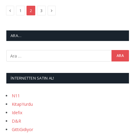
Previous
Next
1
2
3
ARA…
İNTERNETTEN SATIN AL!
N11
KitapYurdu
Idefix
D&R
GittiGidiyor