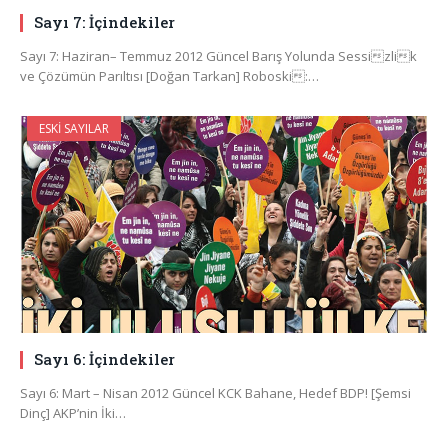
Sayı 7: İçindekiler
Sayı 7: Haziran– Temmuz 2012 Güncel Barış Yolunda Sessizlik
ve Çözümün Parıltısı [Doğan Tarkan] Roboski:…
ESKI SAYILAR
Sayı 6: İçindekiler
Sayı 6: Mart – Nisan 2012 Güncel KCK Bahane, Hedef BDP! [Şemsi
Dinç] AKP’nin İki…