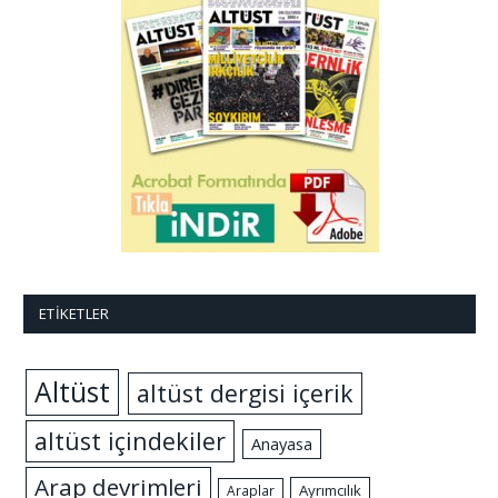
ETIKETLER
Altüst
altüst dergisi içerik
altüst içindekiler
Anayasa
Arap devrimleri
Ayrımcılık
Araplar