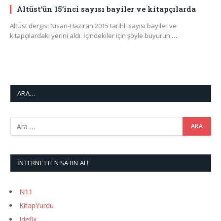
Altüst’ün 15’inci sayısı bayiler ve kitapçılarda
AltÜst dergisi Nisan-Haziran 2015 tarihli sayısı bayiler ve
kitapçılardaki yerini aldı. İçindekiler için şöyle buyurun.…
ARA…
İNTERNETTEN SATIN AL!
N11
KitapYurdu
Idefix