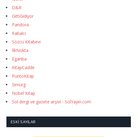
D&R
GittiGidiyor
Pandora
Kabalcı
Sözcü Kitabevi
İlkNokta
Eganba
KitapCadde
PuntoKitap
Simurg
Nobel Kitap
Sol dergi ve gazete arşivi - SolYayin.com
ESKI SAYILAR