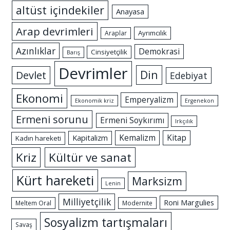
altüst içindekiler
Anayasa
Arap devrimleri
Ayrımcılık
Araplar
Azınlıklar
Demokrasi
Cinsiyetçilik
Barış
Devrimler
Din
Devlet
Edebiyat
Ekonomi
Emperyalizm
Ekonomik kriz
Ergenekon
Ermeni sorunu
Ermeni Soykırımı
Irkçılık
Kemalizm
Kitap
Kapitalizm
Kadın hareketi
Kriz
Kültür ve sanat
Kürt hareketi
Marksizm
Lenin
Milliyetçilik
Roni Margulies
Meltem Oral
Modernite
Sosyalizm tartışmaları
Savaş