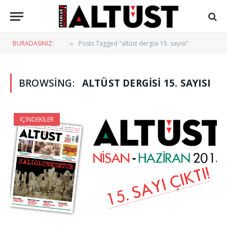
BURADASINIZ:
Posts Tagged "altüst dergisi 15. sayısı"
»
BROWSING:
ALTÜST DERGISI 15. SAYISI
İÇINDEKILER