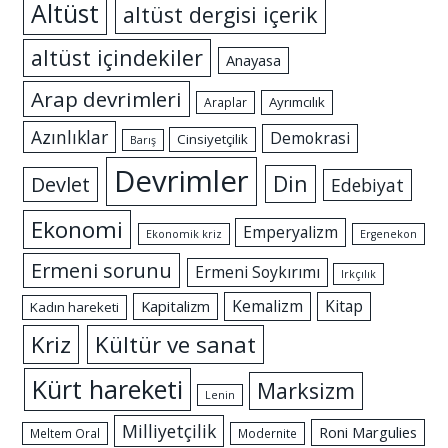
Altüst
altüst dergisi içerik
altüst içindekiler
Anayasa
Arap devrimleri
Ayrımcılık
Araplar
Azınlıklar
Demokrasi
Cinsiyetçilik
Barış
Devrimler
Din
Devlet
Edebiyat
Ekonomi
Emperyalizm
Ekonomik kriz
Ergenekon
Ermeni sorunu
Ermeni Soykırımı
Irkçılık
Kemalizm
Kitap
Kapitalizm
Kadın hareketi
Kriz
Kültür ve sanat
Kürt hareketi
Marksizm
Lenin
Milliyetçilik
Roni Margulies
Meltem Oral
Modernite