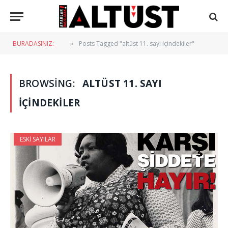
BURADASINIZ:
Posts Tagged "altüst 11. sayı içindekiler"
»
BROWSING:
ALTÜST 11. SAYI
IÇINDEKILER
ESKI SAYILAR