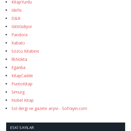
KitapYurdu
Idefix
D&R
GittiGidiyor
Pandora
Kabalcı
Sözcü Kitabevi
İlkNokta
Eganba
KitapCadde
PuntoKitap
Simurg
Nobel Kitap
Sol dergi ve gazete arşivi - SolYayin.com
ESKI SAYILAR