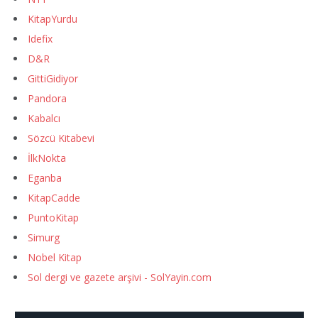
KitapYurdu
Idefix
D&R
GittiGidiyor
Pandora
Kabalcı
Sözcü Kitabevi
İlkNokta
Eganba
KitapCadde
PuntoKitap
Simurg
Nobel Kitap
Sol dergi ve gazete arşivi - SolYayin.com