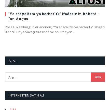
‘Ya sosyalizm ya barbarlık’ ifadesinin kökeni –
Ian Angus
Rosa Luxemburg’un dillendirdiği “Ya sosyalizm ya barbarlık” sloganı
Birinci Dünya Savaşı sırasında ve onu izleyen…
ARA…
İNTERNETTEN SATIN AL!
N11