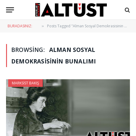
BURADASINIZ:
Posts Tagged "Alman Sosyal Demokrasisinin Bunalımı"
»
BROWSING:
ALMAN SOSYAL
DEMOKRASISININ BUNALIMI
MARKSIST BAKIŞ