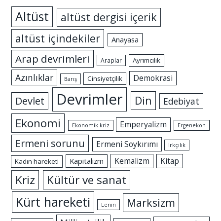
Altüst
altüst dergisi içerik
altüst içindekiler
Anayasa
Arap devrimleri
Ayrımcılık
Araplar
Azınlıklar
Demokrasi
Cinsiyetçilik
Barış
Devrimler
Din
Devlet
Edebiyat
Ekonomi
Emperyalizm
Ekonomik kriz
Ergenekon
Ermeni sorunu
Ermeni Soykırımı
Irkçılık
Kemalizm
Kitap
Kapitalizm
Kadın hareketi
Kriz
Kültür ve sanat
Kürt hareketi
Marksizm
Lenin