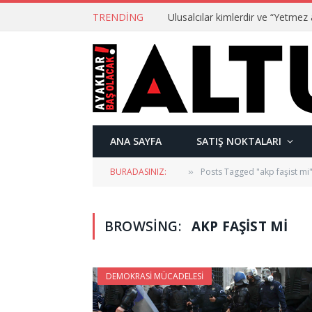
TRENDING
ANA SAYFA
SATIŞ NOKTALARI
BURADASINIZ:
Posts Tagged "akp faşist mi
»
BROWSING:
AKP FAŞIST MI
DEMOKRASI MÜCADELESI