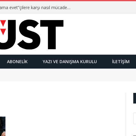
Ulusalcılar kimlerdir ve “Yetmez ama evet”çilere karşı nasıl mücadele ederler?
ABONELIK
YAZI VE DANIŞMA KURULU
İLETIŞIM
"