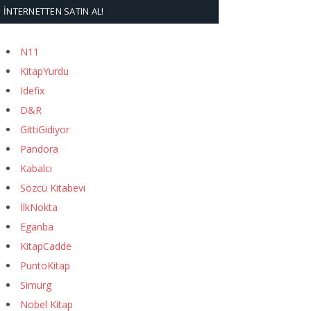
İNTERNETTEN SATIN AL!
N11
KitapYurdu
Idefix
D&R
GittiGidiyor
Pandora
Kabalcı
Sözcü Kitabevi
İlkNokta
Eganba
KitapCadde
PuntoKitap
Simurg
Nobel Kitap