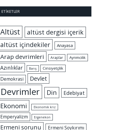
ETIKETLER
Altüst
altüst dergisi içerik
altüst içindekiler
Anayasa
Arap devrimleri
Ayrımcılık
Araplar
Azınlıklar
Cinsiyetçilik
Barış
Devlet
Demokrasi
Devrimler
Din
Edebiyat
Ekonomi
Ekonomik kriz
Emperyalizm
Ergenekon
Ermeni sorunu
Ermeni Soykırımı