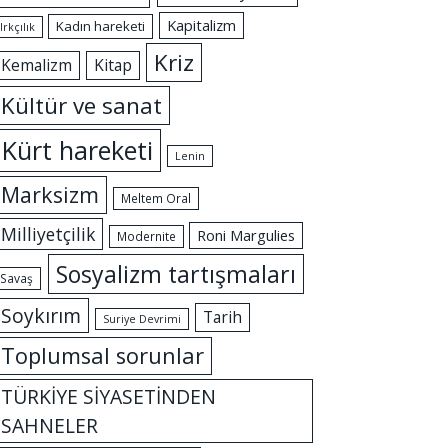
Kapitalizm
Kadın hareketi
Irkçılık
Kriz
Kemalizm
Kitap
Kültür ve sanat
Kürt hareketi
Lenin
Marksizm
Meltem Oral
Milliyetçilik
Roni Margulies
Modernite
Sosyalizm tartışmaları
Savaş
Soykırım
Tarih
Suriye Devrimi
Toplumsal sorunlar
TÜRKİYE SİYASETİNDEN
SAHNELER